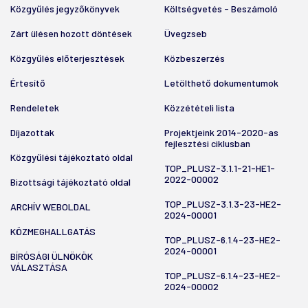
Közgyűlés jegyzőkönyvek
Költségvetés - Beszámoló
Zárt ülésen hozott döntések
Üvegzseb
Közgyűlés előterjesztések
Közbeszerzés
Értesítő
Letölthető dokumentumok
Rendeletek
Közzétételi lista
Díjazottak
Projektjeink 2014-2020-as
fejlesztési ciklusban
Közgyűlési tájékoztató oldal
TOP_PLUSZ-3.1.1-21-HE1-
2022-00002
Bizottsági tájékoztató oldal
TOP_PLUSZ-3.1.3-23-HE2-
ARCHÍV WEBOLDAL
2024-00001
KÖZMEGHALLGATÁS
TOP_PLUSZ-6.1.4-23-HE2-
2024-00001
BÍRÓSÁGI ÜLNÖKÖK
VÁLASZTÁSA
TOP_PLUSZ-6.1.4-23-HE2-
2024-00002