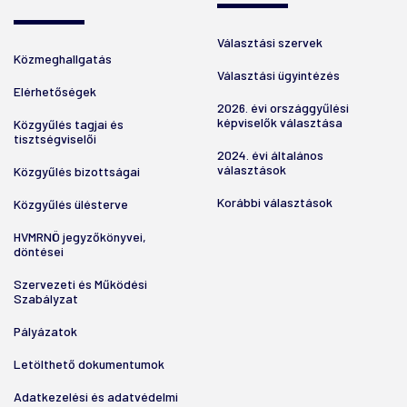
Választási szervek
Közmeghallgatás
Választási ügyintézés
Elérhetőségek
2026. évi országgyűlési
képviselők választása
Közgyűlés tagjai és
tisztségviselői
2024. évi általános
választások
Közgyűlés bizottságai
Korábbi választások
Közgyűlés ülésterve
HVMRNÖ jegyzőkönyvei,
döntései
Szervezeti és Működési
Szabályzat
Pályázatok
Letölthető dokumentumok
Adatkezelési és adatvédelmi