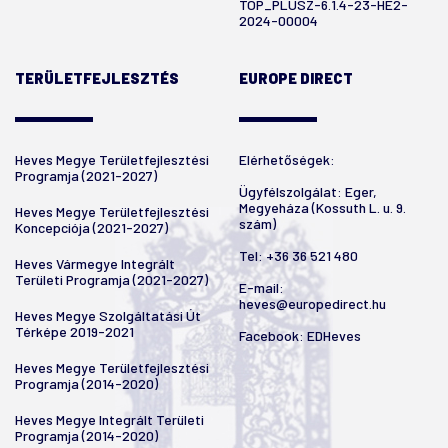
TOP_PLUSZ-6.1.4-23-HE2-
2024-00004
TERÜLETFEJLESZTÉS
EUROPE DIRECT
Heves Megye Területfejlesztési
Elérhetőségek:
Programja (2021-2027)
Ügyfélszolgálat: Eger,
Megyeháza (Kossuth L. u. 9.
Heves Megye Területfejlesztési
szám)
Koncepciója (2021-2027)
Tel:
+36 36 521 480
Heves Vármegye Integrált
Területi Programja (2021-2027)
E-mail:
heves@europedirect.hu
Heves Megye Szolgáltatási Út
Térképe 2019-2021
Facebook:
EDHeves
Heves Megye Területfejlesztési
Programja (2014-2020)
Heves Megye Integrált Területi
Programja (2014-2020)