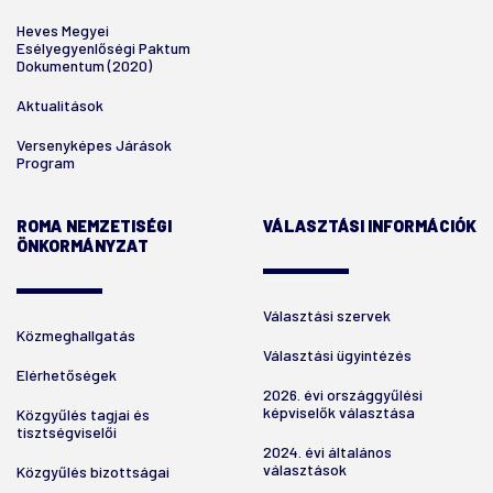
Heves Megyei
Esélyegyenlőségi Paktum
Dokumentum (2020)
Aktualitások
Versenyképes Járások
Program
ROMA NEMZETISÉGI
VÁLASZTÁSI INFORMÁCIÓK
ÖNKORMÁNYZAT
Választási szervek
Közmeghallgatás
Választási ügyintézés
Elérhetőségek
2026. évi országgyűlési
képviselők választása
Közgyűlés tagjai és
tisztségviselői
2024. évi általános
választások
Közgyűlés bizottságai