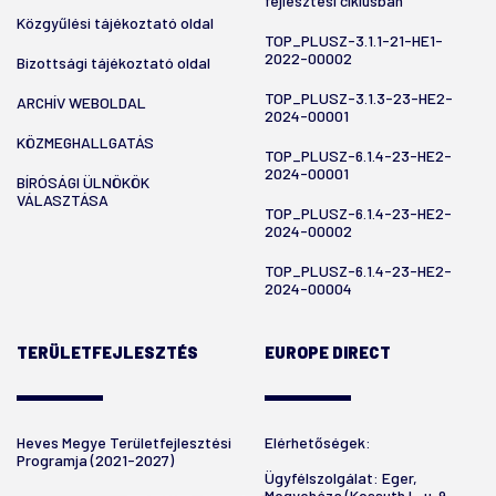
fejlesztési ciklusban
Közgyűlési tájékoztató oldal
TOP_PLUSZ-3.1.1-21-HE1-
2022-00002
Bizottsági tájékoztató oldal
TOP_PLUSZ-3.1.3-23-HE2-
ARCHÍV WEBOLDAL
2024-00001
KÖZMEGHALLGATÁS
TOP_PLUSZ-6.1.4-23-HE2-
2024-00001
BÍRÓSÁGI ÜLNÖKÖK
VÁLASZTÁSA
TOP_PLUSZ-6.1.4-23-HE2-
2024-00002
TOP_PLUSZ-6.1.4-23-HE2-
2024-00004
TERÜLETFEJLESZTÉS
EUROPE DIRECT
Heves Megye Területfejlesztési
Elérhetőségek:
Programja (2021-2027)
Ügyfélszolgálat: Eger,
Megyeháza (Kossuth L. u. 9.