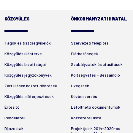
KÖZGYŰLÉS
ÖNKORMÁNYZATI HIVATAL
Tagok és tisztségviselők
Szervezeti felépítés
Közgyűlés ülésterve
Elérhetőségek
Közgyűlés bizottságai
Szabályzatok és utasítások
Közgyűlés jegyzőkönyvek
Költségvetés - Beszámoló
Zárt ülésen hozott döntések
Üvegzseb
Közgyűlés előterjesztések
Közbeszerzés
Értesítő
Letölthető dokumentumok
Rendeletek
Közzétételi lista
Díjazottak
Projektjeink 2014-2020-as