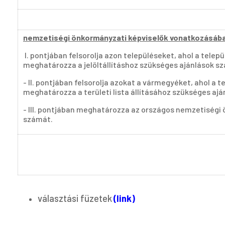
nemzetiségi önkormányzati képviselők vonatkozásába
I. pontjában felsorolja azon településeket, ahol a telep
meghatározza a jelöltállításhoz szükséges ajánlások s
- II. pontjában felsorolja azokat a vármegyéket, ahol a 
meghatározza a területi lista állításához szükséges aj
- III. pontjában meghatározza az országos nemzetiségi 
számát.
választási füzetek
(link)