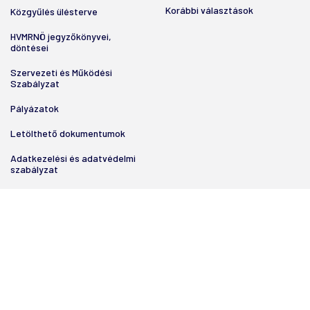
Korábbi választások
Közgyűlés ülésterve
HVMRNÖ jegyzőkönyvei,
döntései
Szervezeti és Működési
Szabályzat
Pályázatok
Letölthető dokumentumok
Adatkezelési és adatvédelmi
szabályzat