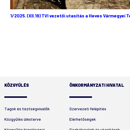
1/2025. (XII.19) TVI vezetői utasítás a Heves Vármegyei T
KÖZGYŰLÉS
ÖNKORMÁNYZATI HIVATAL
Tagok és tisztségviselők
Szervezeti felépítés
Közgyűlés ülésterve
Elérhetőségek
Közgyűlés bizottságai
Szabályzatok és utasítások