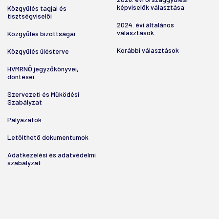
képviselők választása
Közgyűlés tagjai és
tisztségviselői
2024. évi általános
választások
Közgyűlés bizottságai
Korábbi választások
Közgyűlés ülésterve
HVMRNÖ jegyzőkönyvei,
döntései
Szervezeti és Működési
Szabályzat
Pályázatok
Letölthető dokumentumok
Adatkezelési és adatvédelmi
szabályzat