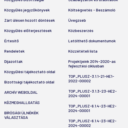
Közgyűlés jegyzőkönyvek
Költségvetés - Beszámoló
Zárt ülésen hozott döntések
Üvegzseb
Közgyűlés előterjesztések
Közbeszerzés
Értesítő
Letölthető dokumentumok
Rendeletek
Közzétételi lista
Díjazottak
Projektjeink 2014-2020-as
fejlesztési ciklusban
Közgyűlési tájékoztató oldal
TOP_PLUSZ-3.1.1-21-HE1-
2022-00002
Bizottsági tájékoztató oldal
TOP_PLUSZ-3.1.3-23-HE2-
ARCHÍV WEBOLDAL
2024-00001
KÖZMEGHALLGATÁS
TOP_PLUSZ-6.1.4-23-HE2-
2024-00001
BÍRÓSÁGI ÜLNÖKÖK
VÁLASZTÁSA
TOP_PLUSZ-6.1.4-23-HE2-
2024-00002