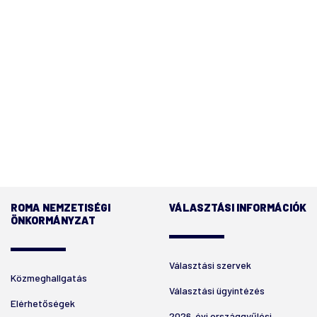
ROMA NEMZETISÉGI
VÁLASZTÁSI INFORMÁCIÓK
ÖNKORMÁNYZAT
Választási szervek
Közmeghallgatás
Választási ügyintézés
Elérhetőségek
2026. évi országgyűlési