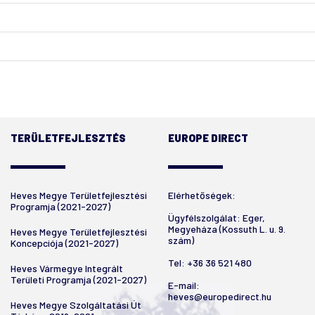
TERÜLETFEJLESZTÉS
EUROPE DIRECT
Heves Megye Területfejlesztési
Elérhetőségek:
Programja (2021-2027)
Ügyfélszolgálat: Eger,
Megyeháza (Kossuth L. u. 9.
Heves Megye Területfejlesztési
szám)
Koncepciója (2021-2027)
Tel:
+36 36 521 480
Heves Vármegye Integrált
Területi Programja (2021-2027)
E-mail:
heves@europedirect.hu
Heves Megye Szolgáltatási Út