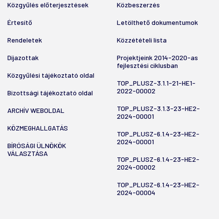
Közgyűlés előterjesztések
Közbeszerzés
Értesítő
Letölthető dokumentumok
Rendeletek
Közzétételi lista
Díjazottak
Projektjeink 2014-2020-as
fejlesztési ciklusban
Közgyűlési tájékoztató oldal
TOP_PLUSZ-3.1.1-21-HE1-
2022-00002
Bizottsági tájékoztató oldal
TOP_PLUSZ-3.1.3-23-HE2-
ARCHÍV WEBOLDAL
2024-00001
KÖZMEGHALLGATÁS
TOP_PLUSZ-6.1.4-23-HE2-
2024-00001
BÍRÓSÁGI ÜLNÖKÖK
VÁLASZTÁSA
TOP_PLUSZ-6.1.4-23-HE2-
2024-00002
TOP_PLUSZ-6.1.4-23-HE2-
2024-00004