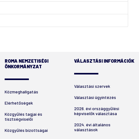
ROMA NEMZETISÉGI
VÁLASZTÁSI INFORMÁCIÓK
ÖNKORMÁNYZAT
Választási szervek
Közmeghallgatás
Választási ügyintézés
Elérhetőségek
2026. évi országgyűlési
képviselők választása
Közgyűlés tagjai és
tisztségviselői
2024. évi általános
választások
Közgyűlés bizottságai