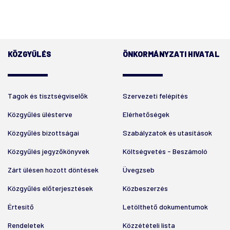
KÖZGYŰLÉS
ÖNKORMÁNYZATI HIVATAL
Tagok és tisztségviselők
Szervezeti felépítés
Közgyűlés ülésterve
Elérhetőségek
Közgyűlés bizottságai
Szabályzatok és utasítások
Közgyűlés jegyzőkönyvek
Költségvetés - Beszámoló
Zárt ülésen hozott döntések
Üvegzseb
Közgyűlés előterjesztések
Közbeszerzés
Értesítő
Letölthető dokumentumok
Rendeletek
Közzétételi lista