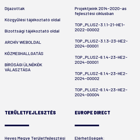
Díjazottak
Projektjeink 2014-2020-as
fejlesztési ciklusban
Közgyűlési tájékoztató oldal
TOP_PLUSZ-3.1.1-21-HE1-
2022-00002
Bizottsági tájékoztató oldal
TOP_PLUSZ-3.1.3-23-HE2-
ARCHÍV WEBOLDAL
2024-00001
KÖZMEGHALLGATÁS
TOP_PLUSZ-6.1.4-23-HE2-
2024-00001
BÍRÓSÁGI ÜLNÖKÖK
VÁLASZTÁSA
TOP_PLUSZ-6.1.4-23-HE2-
2024-00002
TOP_PLUSZ-6.1.4-23-HE2-
2024-00004
TERÜLETFEJLESZTÉS
EUROPE DIRECT
Heves Megye Területfejlesztési
Elérhetőségek: