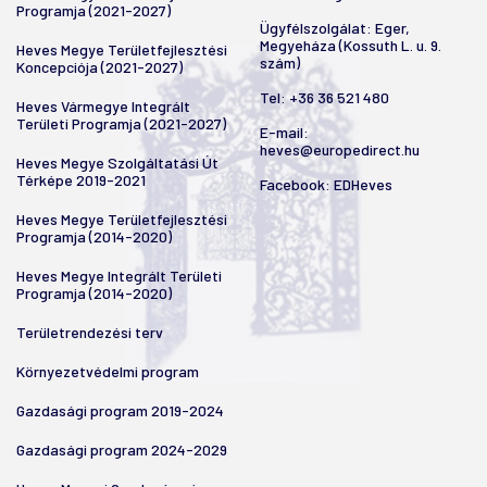
Programja (2021-2027)
Ügyfélszolgálat: Eger,
Megyeháza (Kossuth L. u. 9.
Heves Megye Területfejlesztési
szám)
Koncepciója (2021-2027)
Tel:
+36 36 521 480
Heves Vármegye Integrált
Területi Programja (2021-2027)
E-mail:
heves@europedirect.hu
Heves Megye Szolgáltatási Út
Térképe 2019-2021
Facebook:
EDHeves
Heves Megye Területfejlesztési
Programja (2014-2020)
Heves Megye Integrált Területi
Programja (2014-2020)
Területrendezési terv
Környezetvédelmi program
Gazdasági program 2019-2024
Gazdasági program 2024-2029