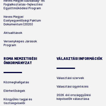
Heves Megyei Gazdaság- és
Foglalkoztatás-fejlesztési
Együttműködési Program
Heves Megyei
Esélyegyenlőségi Paktum
Dokumentum (2020)
Aktualitások
Versenyképes Járások
Program
ROMA NEMZETISÉGI
VÁLASZTÁSI INFORMÁCIÓK
ÖNKORMÁNYZAT
Választási szervek
Közmeghallgatás
Választási ügyintézés
Elérhetőségek
2026. évi országgyűlési
képviselők választása
Közgyűlés tagjai és
tisztségviselői