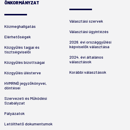
ÖNKORMÁNYZAT
Választási szervek
Közmeghallgatás
Választási ügyintézés
Elérhetőségek
2026. évi országgyűlési
képviselők választása
Közgyűlés tagjai és
tisztségviselői
2024. évi általános
választások
Közgyűlés bizottságai
Korábbi választások
Közgyűlés ülésterve
HVMRNÖ jegyzőkönyvei,
döntései
Szervezeti és Működési
Szabályzat
Pályázatok
Letölthető dokumentumok