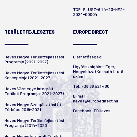
TOP_PLUSZ-6.1.4-23-HE2-
2024-00004
TERÜLETFEJLESZTÉS
EUROPE DIRECT
Heves Megye Területfejlesztési
Elérhetőségek:
Programja (2021-2027)
Ügyfélszolgálat: Eger,
Megyeháza (Kossuth L. u. 9.
Heves Megye Területfejlesztési
szám)
Koncepciója (2021-2027)
Tel:
+36 36 521 480
Heves Vármegye Integrált
Területi Programja (2021-2027)
E-mail:
heves@europedirect.hu
Heves Megye Szolgáltatási Út
Térképe 2019-2021
Facebook:
EDHeves
Heves Megye Területfejlesztési
Programja (2014-2020)
Heves Megye Integrált Területi