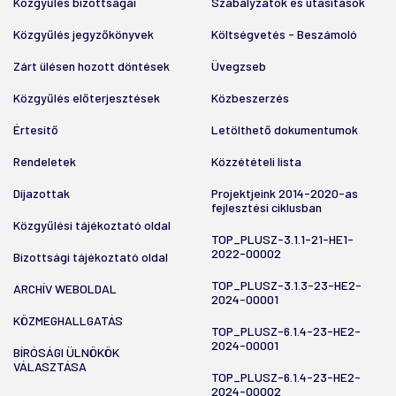
Közgyűlés bizottságai
Szabályzatok és utasítások
Közgyűlés jegyzőkönyvek
Költségvetés - Beszámoló
Zárt ülésen hozott döntések
Üvegzseb
Közgyűlés előterjesztések
Közbeszerzés
Értesítő
Letölthető dokumentumok
Rendeletek
Közzétételi lista
Díjazottak
Projektjeink 2014-2020-as
fejlesztési ciklusban
Közgyűlési tájékoztató oldal
TOP_PLUSZ-3.1.1-21-HE1-
2022-00002
Bizottsági tájékoztató oldal
TOP_PLUSZ-3.1.3-23-HE2-
ARCHÍV WEBOLDAL
2024-00001
KÖZMEGHALLGATÁS
TOP_PLUSZ-6.1.4-23-HE2-
2024-00001
BÍRÓSÁGI ÜLNÖKÖK
VÁLASZTÁSA
TOP_PLUSZ-6.1.4-23-HE2-
2024-00002