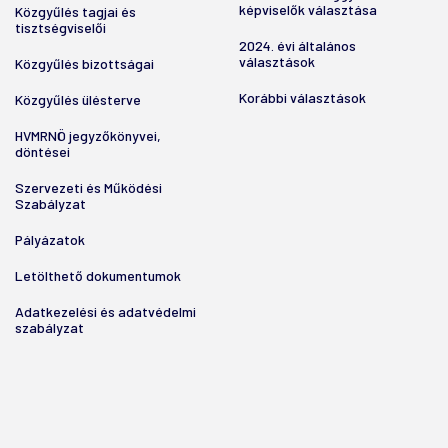
képviselők választása
Közgyűlés tagjai és
tisztségviselői
2024. évi általános
választások
Közgyűlés bizottságai
Korábbi választások
Közgyűlés ülésterve
HVMRNÖ jegyzőkönyvei,
döntései
Szervezeti és Működési
Szabályzat
Pályázatok
Letölthető dokumentumok
Adatkezelési és adatvédelmi
szabályzat