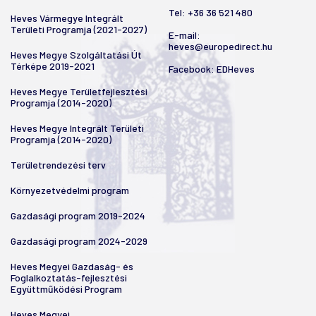
Tel:
+36 36 521 480
Heves Vármegye Integrált
Területi Programja (2021-2027)
E-mail:
heves@europedirect.hu
Heves Megye Szolgáltatási Út
Térképe 2019-2021
Facebook:
EDHeves
Heves Megye Területfejlesztési
Programja (2014-2020)
Heves Megye Integrált Területi
Programja (2014-2020)
Területrendezési terv
Környezetvédelmi program
Gazdasági program 2019-2024
Gazdasági program 2024-2029
Heves Megyei Gazdaság- és
Foglalkoztatás-fejlesztési
Együttműködési Program
Heves Megyei