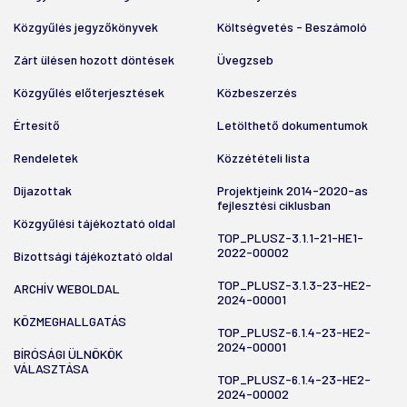
Közgyűlés jegyzőkönyvek
Költségvetés - Beszámoló
Zárt ülésen hozott döntések
Üvegzseb
Közgyűlés előterjesztések
Közbeszerzés
Értesítő
Letölthető dokumentumok
Rendeletek
Közzétételi lista
Díjazottak
Projektjeink 2014-2020-as
fejlesztési ciklusban
Közgyűlési tájékoztató oldal
TOP_PLUSZ-3.1.1-21-HE1-
2022-00002
Bizottsági tájékoztató oldal
TOP_PLUSZ-3.1.3-23-HE2-
ARCHÍV WEBOLDAL
2024-00001
KÖZMEGHALLGATÁS
TOP_PLUSZ-6.1.4-23-HE2-
2024-00001
BÍRÓSÁGI ÜLNÖKÖK
VÁLASZTÁSA
TOP_PLUSZ-6.1.4-23-HE2-
2024-00002