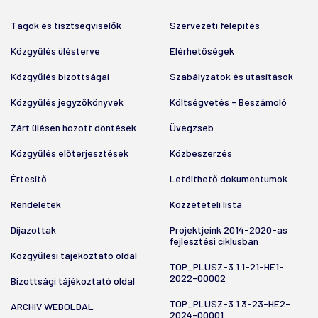
Tagok és tisztségviselők
Szervezeti felépítés
Közgyűlés ülésterve
Elérhetőségek
Közgyűlés bizottságai
Szabályzatok és utasítások
Közgyűlés jegyzőkönyvek
Költségvetés - Beszámoló
Zárt ülésen hozott döntések
Üvegzseb
Közgyűlés előterjesztések
Közbeszerzés
Értesítő
Letölthető dokumentumok
Rendeletek
Közzétételi lista
Díjazottak
Projektjeink 2014-2020-as
fejlesztési ciklusban
Közgyűlési tájékoztató oldal
TOP_PLUSZ-3.1.1-21-HE1-
2022-00002
Bizottsági tájékoztató oldal
TOP_PLUSZ-3.1.3-23-HE2-
ARCHÍV WEBOLDAL
2024-00001