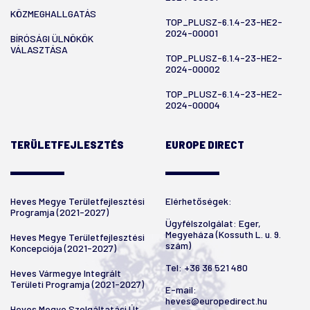
KÖZMEGHALLGATÁS
TOP_PLUSZ-6.1.4-23-HE2-
2024-00001
BÍRÓSÁGI ÜLNÖKÖK
VÁLASZTÁSA
TOP_PLUSZ-6.1.4-23-HE2-
2024-00002
TOP_PLUSZ-6.1.4-23-HE2-
2024-00004
TERÜLETFEJLESZTÉS
EUROPE DIRECT
Heves Megye Területfejlesztési
Elérhetőségek:
Programja (2021-2027)
Ügyfélszolgálat: Eger,
Megyeháza (Kossuth L. u. 9.
Heves Megye Területfejlesztési
szám)
Koncepciója (2021-2027)
Tel:
+36 36 521 480
Heves Vármegye Integrált
Területi Programja (2021-2027)
E-mail:
heves@europedirect.hu
Heves Megye Szolgáltatási Út