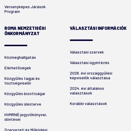
Versenyképes Járások
Program
ROMA NEMZETISÉGI
VÁLASZTÁSI INFORMÁCIÓK
ÖNKORMÁNYZAT
Választási szervek
Közmeghallgatás
Választási ügyintézés
Elérhetőségek
2026. évi országgyűlési
képviselők választása
Közgyűlés tagjai és
tisztségviselői
2024. évi általános
választások
Közgyűlés bizottságai
Korábbi választások
Közgyűlés ülésterve
HVMRNÖ jegyzőkönyvei,
döntései
Szervezeti és Működési