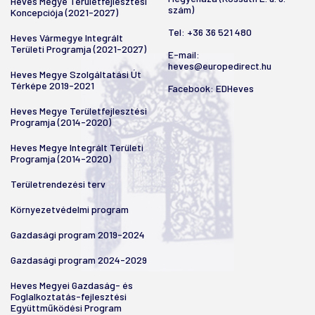
Heves Megye Területfejlesztési
szám)
Koncepciója (2021-2027)
Tel:
+36 36 521 480
Heves Vármegye Integrált
Területi Programja (2021-2027)
E-mail:
heves@europedirect.hu
Heves Megye Szolgáltatási Út
Térképe 2019-2021
Facebook:
EDHeves
Heves Megye Területfejlesztési
Programja (2014-2020)
Heves Megye Integrált Területi
Programja (2014-2020)
Területrendezési terv
Környezetvédelmi program
Gazdasági program 2019-2024
Gazdasági program 2024-2029
Heves Megyei Gazdaság- és
Foglalkoztatás-fejlesztési
Együttműködési Program