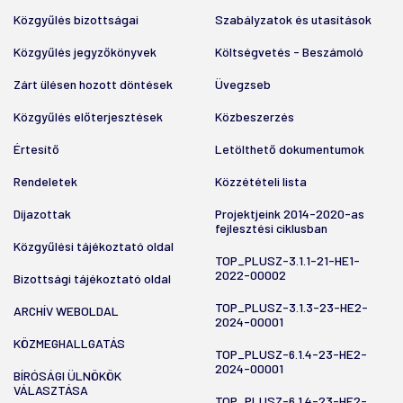
Közgyűlés bizottságai
Szabályzatok és utasítások
Közgyűlés jegyzőkönyvek
Költségvetés - Beszámoló
Zárt ülésen hozott döntések
Üvegzseb
Közgyűlés előterjesztések
Közbeszerzés
Értesítő
Letölthető dokumentumok
Rendeletek
Közzétételi lista
Díjazottak
Projektjeink 2014-2020-as
fejlesztési ciklusban
Közgyűlési tájékoztató oldal
TOP_PLUSZ-3.1.1-21-HE1-
2022-00002
Bizottsági tájékoztató oldal
TOP_PLUSZ-3.1.3-23-HE2-
ARCHÍV WEBOLDAL
2024-00001
KÖZMEGHALLGATÁS
TOP_PLUSZ-6.1.4-23-HE2-
2024-00001
BÍRÓSÁGI ÜLNÖKÖK
VÁLASZTÁSA
TOP_PLUSZ-6.1.4-23-HE2-