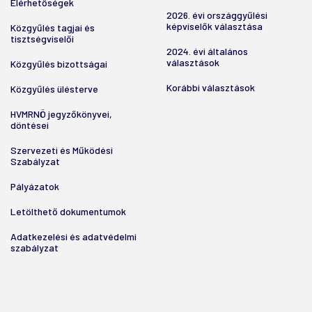
Elérhetőségek
2026. évi országgyűlési
képviselők választása
Közgyűlés tagjai és
tisztségviselői
2024. évi általános
választások
Közgyűlés bizottságai
Korábbi választások
Közgyűlés ülésterve
HVMRNÖ jegyzőkönyvei,
döntései
Szervezeti és Működési
Szabályzat
Pályázatok
Letölthető dokumentumok
Adatkezelési és adatvédelmi
szabályzat