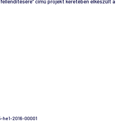
llendítésére” című projekt keretében elkészült a
5-he1-2016-00001