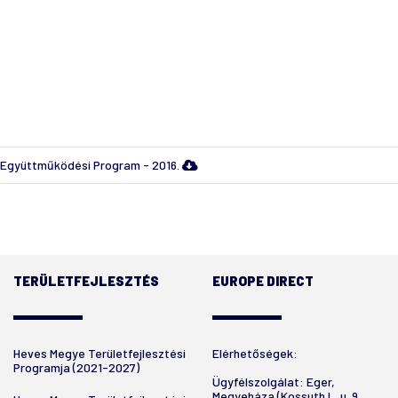
gyüttműködési Program - 2016.
TERÜLETFEJLESZTÉS
EUROPE DIRECT
Heves Megye Területfejlesztési
Elérhetőségek:
Programja (2021-2027)
Ügyfélszolgálat: Eger,
Megyeháza (Kossuth L. u. 9.