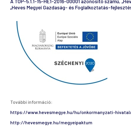
A TOP-5.1.1-15-HE1-2016-00001 azonosító számú, „Heve
„Heves Megyei Gazdaság- és Foglalkoztatás-fejleszté
További információ:
https://www.hevesmegye.hu/hu/onkormanyzati-hivatal/p
http://hevesmegye.hu/megyeipaktum