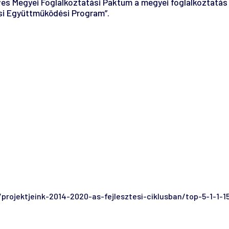
s Megyei Foglalkoztatási Paktum a megyei foglalkoztatás fe
si Együttműködési Program”.
rojektjeink-2014-2020-as-fejlesztesi-ciklusban/top-5-1-1-1