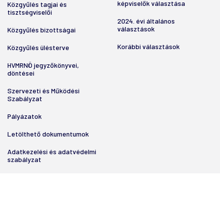
képviselők választása
Közgyűlés tagjai és
tisztségviselői
2024. évi általános
választások
Közgyűlés bizottságai
Korábbi választások
Közgyűlés ülésterve
HVMRNÖ jegyzőkönyvei,
döntései
Szervezeti és Működési
Szabályzat
Pályázatok
Letölthető dokumentumok
Adatkezelési és adatvédelmi
szabályzat