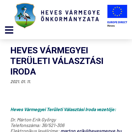
HEVES VÁRMEGYEI
TERÜLETI VÁLASZTÁSI
IRODA
2021. 01. 11.
Heves Vármegyei Területi Választási Iroda vezetője:
Dr. Márton Erik György
Telefonszáma: 36/521-306
Elektronikus levélcíme:
marton.erik@hevesmegye.hu