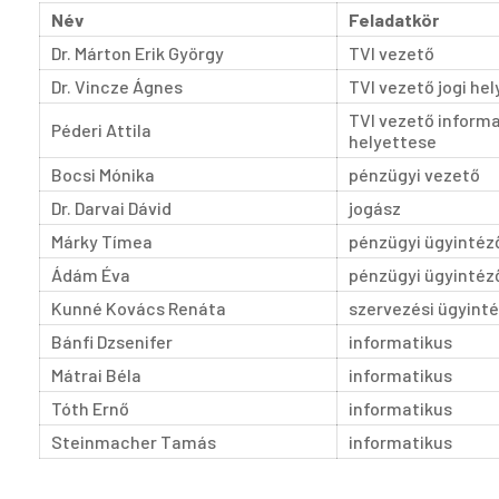
Név
Feladatkör
Dr. Márton Erik György
TVI vezető
Dr. Vincze Ágnes
TVI vezető jogi he
TVI vezető informa
Péderi Attila
helyettese
Bocsi Mónika
pénzügyi vezető
Dr. Darvai Dávid
jogász
Márky Tímea
pénzügyi ügyintéz
Ádám Éva
pénzügyi ügyintéz
Kunné Kovács Renáta
szervezési ügyint
Bánfi Dzsenifer
informatikus
Mátrai Béla
informatikus
Tóth Ernő
informatikus
Steinmacher Tamás
informatikus