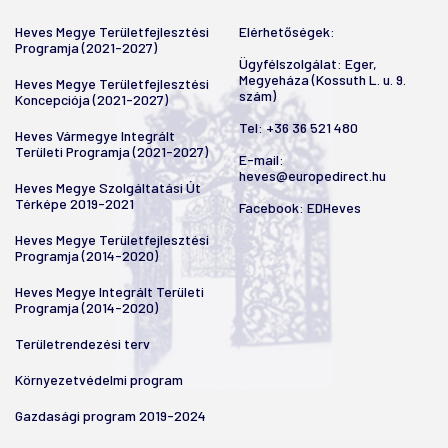
Heves Megye Területfejlesztési
Elérhetőségek:
Programja (2021-2027)
Ügyfélszolgálat: Eger,
Megyeháza (Kossuth L. u. 9.
Heves Megye Területfejlesztési
szám)
Koncepciója (2021-2027)
Tel:
+36 36 521 480
Heves Vármegye Integrált
Területi Programja (2021-2027)
E-mail:
heves@europedirect.hu
Heves Megye Szolgáltatási Út
Térképe 2019-2021
Facebook:
EDHeves
Heves Megye Területfejlesztési
Programja (2014-2020)
Heves Megye Integrált Területi
Programja (2014-2020)
Területrendezési terv
Környezetvédelmi program
Gazdasági program 2019-2024