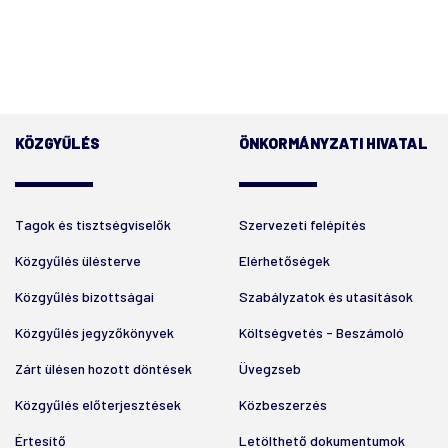
KÖZGYŰLÉS
ÖNKORMÁNYZATI HIVATAL
Tagok és tisztségviselők
Szervezeti felépítés
Közgyűlés ülésterve
Elérhetőségek
Közgyűlés bizottságai
Szabályzatok és utasítások
Közgyűlés jegyzőkönyvek
Költségvetés - Beszámoló
Zárt ülésen hozott döntések
Üvegzseb
Közgyűlés előterjesztések
Közbeszerzés
Értesítő
Letölthető dokumentumok