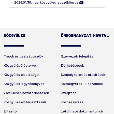
2026.01.30. napi közgyűlés jegyzőkönyve
KÖZGYŰLÉS
ÖNKORMÁNYZATI HIVATAL
Tagok és tisztségviselők
Szervezeti felépítés
Közgyűlés ülésterve
Elérhetőségek
Közgyűlés bizottságai
Szabályzatok és utasítások
Közgyűlés jegyzőkönyvek
Költségvetés - Beszámoló
Zárt ülésen hozott döntések
Üvegzseb
Közgyűlés előterjesztések
Közbeszerzés
Értesítő
Letölthető dokumentumok