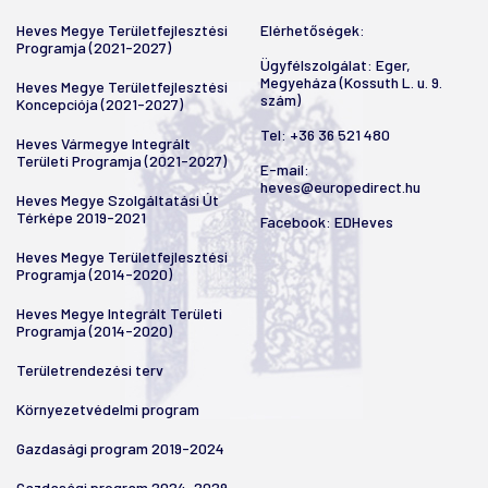
Heves Megye Területfejlesztési
Elérhetőségek:
Programja (2021-2027)
Ügyfélszolgálat: Eger,
Megyeháza (Kossuth L. u. 9.
Heves Megye Területfejlesztési
szám)
Koncepciója (2021-2027)
Tel:
+36 36 521 480
Heves Vármegye Integrált
Területi Programja (2021-2027)
E-mail:
heves@europedirect.hu
Heves Megye Szolgáltatási Út
Térképe 2019-2021
Facebook:
EDHeves
Heves Megye Területfejlesztési
Programja (2014-2020)
Heves Megye Integrált Területi
Programja (2014-2020)
Területrendezési terv
Környezetvédelmi program
Gazdasági program 2019-2024
Gazdasági program 2024-2029