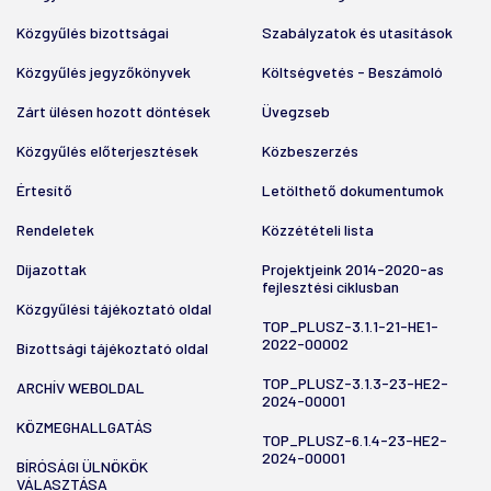
Közgyűlés bizottságai
Szabályzatok és utasítások
Közgyűlés jegyzőkönyvek
Költségvetés - Beszámoló
Zárt ülésen hozott döntések
Üvegzseb
Közgyűlés előterjesztések
Közbeszerzés
Értesítő
Letölthető dokumentumok
Rendeletek
Közzétételi lista
Díjazottak
Projektjeink 2014-2020-as
fejlesztési ciklusban
Közgyűlési tájékoztató oldal
TOP_PLUSZ-3.1.1-21-HE1-
2022-00002
Bizottsági tájékoztató oldal
TOP_PLUSZ-3.1.3-23-HE2-
ARCHÍV WEBOLDAL
2024-00001
KÖZMEGHALLGATÁS
TOP_PLUSZ-6.1.4-23-HE2-
2024-00001
BÍRÓSÁGI ÜLNÖKÖK
VÁLASZTÁSA