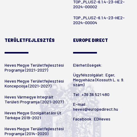
TOP_PLUSZ-6.1.4-23-HE2-
2024-00002
TOP_PLUSZ-6.1.4-23-HE2-
2024-00004
TERÜLETFEJLESZTÉS
EUROPE DIRECT
Heves Megye Területfejlesztési
Elérhetőségek:
Programja (2021-2027)
Ügyfélszolgálat: Eger,
Megyeháza (Kossuth L. u. 9.
Heves Megye Területfejlesztési
szám)
Koncepciója (2021-2027)
Tel:
+36 36 521 480
Heves Vármegye Integrált
Területi Programja (2021-2027)
E-mail:
heves@europedirect.hu
Heves Megye Szolgáltatási Út
Térképe 2019-2021
Facebook:
EDHeves
Heves Megye Területfejlesztési
Programja (2014-2020)