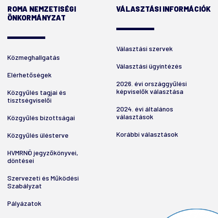
ROMA NEMZETISÉGI
VÁLASZTÁSI INFORMÁCIÓK
ÖNKORMÁNYZAT
Választási szervek
Közmeghallgatás
Választási ügyintézés
Elérhetőségek
2026. évi országgyűlési
képviselők választása
Közgyűlés tagjai és
tisztségviselői
2024. évi általános
választások
Közgyűlés bizottságai
Korábbi választások
Közgyűlés ülésterve
HVMRNÖ jegyzőkönyvei,
döntései
Szervezeti és Működési
Szabályzat
Pályázatok