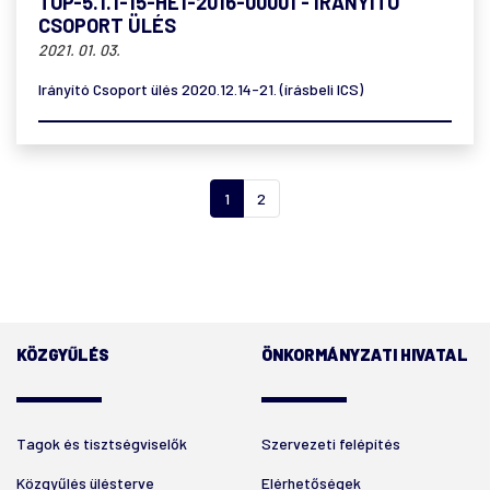
TOP-5.1.1-15-HE1-2016-00001 - IRÁNYÍTÓ
CSOPORT ÜLÉS
2021. 01. 03.
Irányító Csoport ülés 2020.12.14-21. (írásbeli ICS)
1
2
KÖZGYŰLÉS
ÖNKORMÁNYZATI HIVATAL
Tagok és tisztségviselők
Szervezeti felépítés
Közgyűlés ülésterve
Elérhetőségek