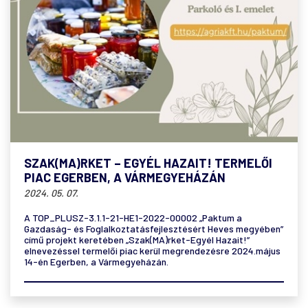
SZAK(MA)RKET – EGYÉL HAZAIT! TERMELŐI
PIAC EGERBEN, A VÁRMEGYEHÁZÁN
2024. 05. 07.
A TOP_PLUSZ-3.1.1-21-HE1-2022-00002 „Paktum a
Gazdaság- és Foglalkoztatásfejlesztésért Heves megyében”
című projekt keretében „Szak(MA)rket-Egyél Hazait!”
elnevezéssel termelői piac kerül megrendezésre 2024.május
14-én Egerben, a Vármegyeházán.