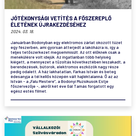
JÓTÉKONYSÁGI VETÍTÉS A FŐSZEREPLŐ
ÉLETÉNEK ÚJRAKEZDÉSÉHEZ
2024. 03. 18.
Januárban Bodonyban egy elektromos zárlat okozott tüzet
egy fészerben, ami gyorsan átterjedt a lakóházra is, így a
teljes tetőszerkezet megsemmisült. Az ott élőknek csak a
menekülésre volt idejük. Az ingatlanban több helyiség
kiégett, a mennyezet a tűzoltás következtében leszakadt, a
berendezések, bútorok, elektromos eszközök nagy része
pedig odalett. A ház lakhatatlan, Farkas István és beteg
édesanyja a tél kellős közepén vált hajléktalanná. Ő az az
István - a „Falu Mestere”, a Bodonyi Muzsikusok Estje
főszervezője -, akiről két éve Gál Tamás forgatott egy
egész estés filmet.