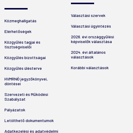
Választási szervek
Közmeghallgatás
Választási ügyintézés
Elérhetőségek
2026. évi országgyűlési
képviselők választása
Közgyűlés tagjai és
tisztségviselői
2024. évi általános
választások
Közgyűlés bizottságai
Korábbi választások
Közgyűlés ülésterve
HVMRNÖ jegyzőkönyvei,
döntései
Szervezeti és Működési
Szabályzat
Pályázatok
Letölthető dokumentumok
Adatkezelési és adatvédelmi