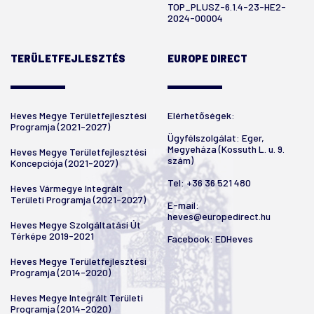
TOP_PLUSZ-6.1.4-23-HE2-
2024-00004
TERÜLETFEJLESZTÉS
EUROPE DIRECT
Heves Megye Területfejlesztési
Elérhetőségek:
Programja (2021-2027)
Ügyfélszolgálat: Eger,
Megyeháza (Kossuth L. u. 9.
Heves Megye Területfejlesztési
szám)
Koncepciója (2021-2027)
Tel:
+36 36 521 480
Heves Vármegye Integrált
Területi Programja (2021-2027)
E-mail:
heves@europedirect.hu
Heves Megye Szolgáltatási Út
Térképe 2019-2021
Facebook:
EDHeves
Heves Megye Területfejlesztési
Programja (2014-2020)
Heves Megye Integrált Területi
Programja (2014-2020)