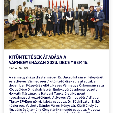
KITÜNTETÉSEK ÁTADÁSA A
VÁRMEGYEHÁZÁN 2023. DECEMBER 15.
2024. 01. 09.
A vármegyeháza dísztermében Dr. Jakab István emlékgyűrűt
és a „Heves Vármegyéért” kitüntető díjakat is átadták a
decemberi Közgyűlés előtt. Heves Vármegye Önkormányzata
Közgyűlése Dr. Jakab István Emlékgyűrűt adományozott
Horváth Mártának, a Hatvani Tankerületi Központ
nyugalmazott vezetőjének. A „Heves Vármegyéért” díjat a
Tigra- ZF-Eger női vízilabda csapata, Dr. Tóth Eszter Enikő
háziorvos, Vachott Sándor Városi Könyvtár, Kiállítóhely és
Muzeális Gyűjtemény Könyvtári Hírmondó csapata, Plavecz