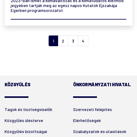
2023-ban ismét a klímaváltozás és a klímatudatos életmód
jegyében tartják meg az egész napos Kutatók Éjszakája
Egerben programsorozatot.
1
2
3
4
KÖZGYŰLÉS
ÖNKORMÁNYZATI HIVATAL
Tagok és tisztségviselők
Szervezeti felépítés
Közgyűlés ülésterve
Elérhetőségek
Közgyűlés bizottságai
Szabályzatok és utasítások