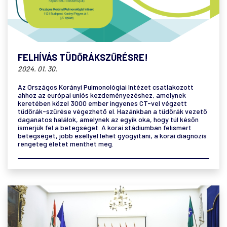
FELHÍVÁS TÜDŐRÁKSZŰRÉSRE!
2024. 01. 30.
Az Országos Korányi Pulmonológiai Intézet csatlakozott
ahhoz az európai uniós kezdeményezéshez, amelynek
keretében közel 3000 ember ingyenes CT-vel végzett
tüdőrák-szűrése végezhető el. Hazánkban a tüdőrák vezető
daganatos halálok, amelynek az egyik oka, hogy túl későn
ismerjük fel a betegséget. A korai stádiumban felismert
betegséget, jobb eséllyel lehet gyógyítani, a korai diagnózis
rengeteg életet menthet meg.