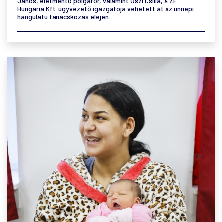
János, életmentő polgárőr, valamint Őszi Csilla, a ZF
Hungária Kft. ügyvezető igazgatója vehetett át az ünnepi
hangulatú tanácskozás elején.