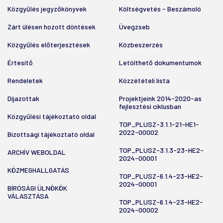
Közgyűlés jegyzőkönyvek
Költségvetés - Beszámoló
Zárt ülésen hozott döntések
Üvegzseb
Közgyűlés előterjesztések
Közbeszerzés
Értesítő
Letölthető dokumentumok
Rendeletek
Közzétételi lista
Díjazottak
Projektjeink 2014-2020-as
fejlesztési ciklusban
Közgyűlési tájékoztató oldal
TOP_PLUSZ-3.1.1-21-HE1-
2022-00002
Bizottsági tájékoztató oldal
TOP_PLUSZ-3.1.3-23-HE2-
ARCHÍV WEBOLDAL
2024-00001
KÖZMEGHALLGATÁS
TOP_PLUSZ-6.1.4-23-HE2-
2024-00001
BÍRÓSÁGI ÜLNÖKÖK
VÁLASZTÁSA
TOP_PLUSZ-6.1.4-23-HE2-
2024-00002