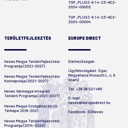
TOP_PLUSZ-6.1.4-23-HE2-
2024-00002
TOP_PLUSZ-6.1.4-23-HE2-
2024-00004
TERÜLETFEJLESZTÉS
EUROPE DIRECT
Heves Megye Területfejlesztési
Elérhetőségek:
Programja (2021-2027)
Ügyfélszolgálat: Eger,
Megyeháza (Kossuth L. u. 9.
Heves Megye Területfejlesztési
szám)
Koncepciója (2021-2027)
Tel:
+36 36 521 480
Heves Vármegye Integrált
Területi Programja (2021-2027)
E-mail:
heves@europedirect.hu
Heves Megye Szolgáltatási Út
Térképe 2019-2021
Facebook:
EDHeves
Heves Megye Területfejlesztési
Programja (2014-2020)