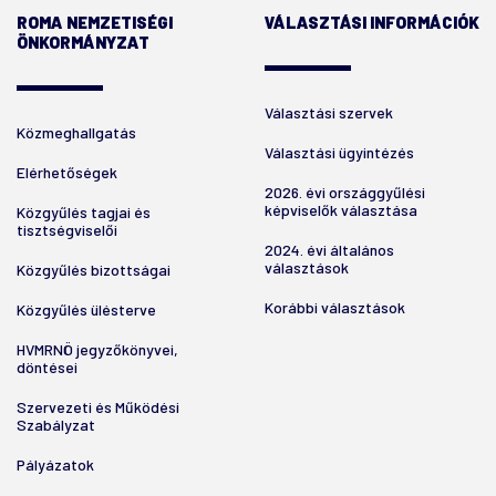
ROMA NEMZETISÉGI
VÁLASZTÁSI INFORMÁCIÓK
ÖNKORMÁNYZAT
Választási szervek
Közmeghallgatás
Választási ügyintézés
Elérhetőségek
2026. évi országgyűlési
képviselők választása
Közgyűlés tagjai és
tisztségviselői
2024. évi általános
választások
Közgyűlés bizottságai
Korábbi választások
Közgyűlés ülésterve
HVMRNÖ jegyzőkönyvei,
döntései
Szervezeti és Működési
Szabályzat
Pályázatok