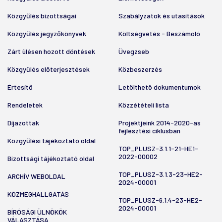
Közgyűlés bizottságai
Szabályzatok és utasítások
Közgyűlés jegyzőkönyvek
Költségvetés - Beszámoló
Zárt ülésen hozott döntések
Üvegzseb
Közgyűlés előterjesztések
Közbeszerzés
Értesítő
Letölthető dokumentumok
Rendeletek
Közzétételi lista
Díjazottak
Projektjeink 2014-2020-as
fejlesztési ciklusban
Közgyűlési tájékoztató oldal
TOP_PLUSZ-3.1.1-21-HE1-
2022-00002
Bizottsági tájékoztató oldal
TOP_PLUSZ-3.1.3-23-HE2-
ARCHÍV WEBOLDAL
2024-00001
KÖZMEGHALLGATÁS
TOP_PLUSZ-6.1.4-23-HE2-
2024-00001
BÍRÓSÁGI ÜLNÖKÖK
VÁLASZTÁSA