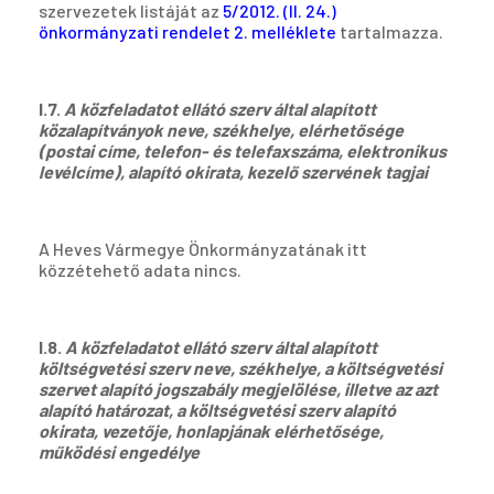
szervezetek listáját az
5/2012. (II. 24.)
önkormányzati rendelet 2. melléklete
tartalmazza.
I.7.
A közfeladatot ellátó szerv által alapított
közalapítványok neve, székhelye, elérhetősége
(postai címe, telefon- és telefaxszáma, elektronikus
levélcíme), alapító okirata, kezelő szervének tagjai
A Heves Vármegye Önkormányzatának itt
közzétehető adata nincs.
I.8.
A közfeladatot ellátó szerv által alapított
költségvetési szerv neve, székhelye, a költségvetési
szervet alapító jogszabály megjelölése, illetve az azt
alapító határozat, a költségvetési szerv alapító
okirata, vezetője, honlapjának elérhetősége,
működési engedélye