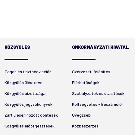
KÖZGYŰLÉS
ÖNKORMÁNYZATI HIVATAL
Tagok és tisztségviselők
Szervezeti felépítés
Közgyűlés ülésterve
Elérhetőségek
Közgyűlés bizottságai
Szabályzatok és utasítások
Közgyűlés jegyzőkönyvek
Költségvetés - Beszámoló
Zárt ülésen hozott döntések
Üvegzseb
Közgyűlés előterjesztések
Közbeszerzés