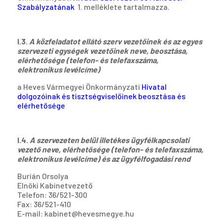
Szabályzatának
1. melléklete tartalmazza.
I.3.
A közfeladatot ellátó szerv vezetőinek és az egyes
szervezeti egységek vezetőinek neve, beosztása,
elérhetősége (telefon- és telefaxszáma,
elektronikus levélcíme)
a Heves Vármegyei Önkormányzati
Hivatal
dolgozóinak és tisztségviselőinek beosztása és
elérhetősége
I.4.
A szervezeten belül illetékes ügyfélkapcsolati
vezető neve, elérhetősége (telefon- és telefaxszáma,
elektronikus levélcíme) és az ügyfélfogadási rend
Burián Orsolya
Elnöki Kabinetvezető
Telefon: 36/521-300
Fax: 36/521-410
E-mail: kabinet@hevesmegye.hu