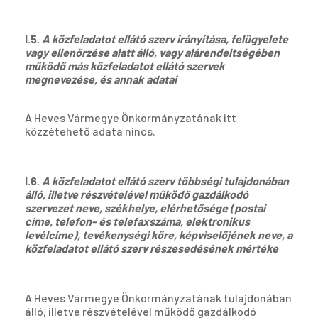
I.5.
A közfeladatot ellátó szerv irányítása, felügyelete
vagy ellenőrzése alatt álló, vagy alárendeltségében
működő más közfeladatot ellátó szervek
megnevezése, és annak adatai
A Heves Vármegye Önkormányzatának itt
közzétehető adata nincs.
I.6.
A közfeladatot ellátó szerv többségi tulajdonában
álló, illetve részvételével működő gazdálkodó
szervezet neve, székhelye, elérhetősége (postai
címe, telefon- és telefaxszáma, elektronikus
levélcíme), tevékenységi köre, képviselőjének neve, a
közfeladatot ellátó szerv részesedésének mértéke
A Heves Vármegye Önkormányzatának tulajdonában
álló, illetve részvételével működő gazdálkodó