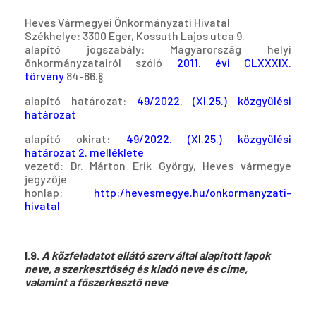
Heves Vármegyei Önkormányzati Hivatal
Székhelye: 3300 Eger, Kossuth Lajos utca 9.
alapító jogszabály: Magyarország helyi
önkormányzatairól szóló
2011. évi CLXXXIX.
törvény
84-86.§
alapító határozat:
49/2022. (XI.25.) közgyűlési
határozat
alapító okirat:
49/2022. (XI.25.) közgyűlési
határozat
2
.
melléklet
e
vezető: Dr. Márton Erik György, Heves vármegye
jegyzője
honlap:
http:/hevesmegye.hu/onkormanyzati-
hivatal
I.9.
A közfeladatot ellátó szerv által alapított lapok
neve, a szerkesztőség és kiadó neve és címe,
valamint a főszerkesztő neve