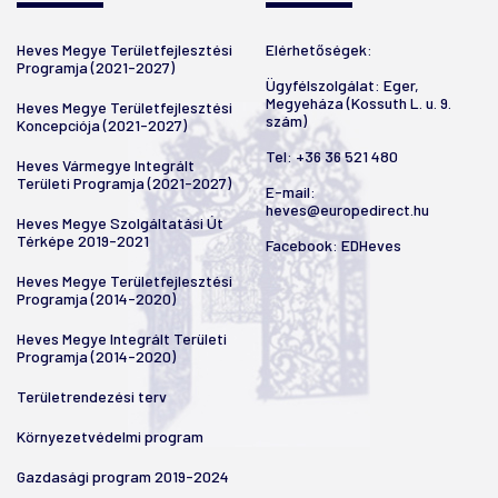
Heves Megye Területfejlesztési
Elérhetőségek:
Programja (2021-2027)
Ügyfélszolgálat: Eger,
Megyeháza (Kossuth L. u. 9.
Heves Megye Területfejlesztési
szám)
Koncepciója (2021-2027)
Tel:
+36 36 521 480
Heves Vármegye Integrált
Területi Programja (2021-2027)
E-mail:
heves@europedirect.hu
Heves Megye Szolgáltatási Út
Térképe 2019-2021
Facebook:
EDHeves
Heves Megye Területfejlesztési
Programja (2014-2020)
Heves Megye Integrált Területi
Programja (2014-2020)
Területrendezési terv
Környezetvédelmi program
Gazdasági program 2019-2024