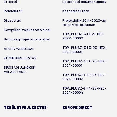
Értesítő
Letölthető dokumentumok
Rendeletek
Közzétételi lista
Díjazottak
Projektjeink 2014-2020-as
fejlesztési ciklusban
Közgyűlési tájékoztató oldal
TOP_PLUSZ-3.1.1-21-HE1-
2022-00002
Bizottsági tájékoztató oldal
TOP_PLUSZ-3.1.3-23-HE2-
ARCHÍV WEBOLDAL
2024-00001
KÖZMEGHALLGATÁS
TOP_PLUSZ-6.1.4-23-HE2-
2024-00001
BÍRÓSÁGI ÜLNÖKÖK
VÁLASZTÁSA
TOP_PLUSZ-6.1.4-23-HE2-
2024-00002
TOP_PLUSZ-6.1.4-23-HE2-
2024-00004
TERÜLETFEJLESZTÉS
EUROPE DIRECT