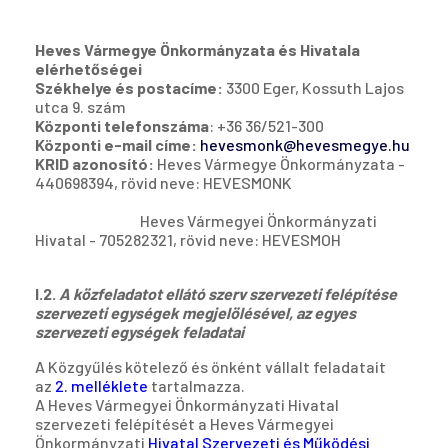
H
eves Vármegye Önkormányzata és Hivatala
elérhetőségei
Székhelye és postacíme:
3300 Eger, Kossuth Lajos
utca 9. szám
Központi telefonszáma
: +36 36/521-300
Központi e-mail címe:
hevesmonk@hevesmegye.hu
KRID azonosító:
Heves Vármegye Önkormányzata -
440698394, rövid neve: HEVESMONK
Heves Vármegyei Önkormányzati
Hivatal - 705282321, rövid neve: HEVESMOH
I.2.
A közfeladatot ellátó szerv szervezeti felépítése
szervezeti egységek megjelölésével, az egyes
szervezeti egységek feladatai
A Közgyűlés kötelező és önként vállalt feladatait
az
2. melléklete
tartalmazza.
A Heves Vármegyei Önkormányzati Hivatal
szervezeti felépítését a Heves Vármegyei
Önkormányzati
Hivatal Szervezeti és Működési