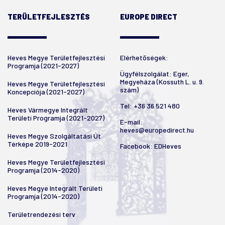
TERÜLETFEJLESZTÉS
EUROPE DIRECT
Heves Megye Területfejlesztési
Elérhetőségek:
Programja (2021-2027)
Ügyfélszolgálat: Eger,
Megyeháza (Kossuth L. u. 9.
Heves Megye Területfejlesztési
szám)
Koncepciója (2021-2027)
Tel:
+36 36 521 480
Heves Vármegye Integrált
Területi Programja (2021-2027)
E-mail:
heves@europedirect.hu
Heves Megye Szolgáltatási Út
Térképe 2019-2021
Facebook:
EDHeves
Heves Megye Területfejlesztési
Programja (2014-2020)
Heves Megye Integrált Területi
Programja (2014-2020)
Területrendezési terv