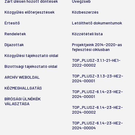
Zárt ülésen hozott döntések
Üvegzseb
Közgyűlés előterjesztések
Közbeszerzés
Értesítő
Letölthető dokumentumok
Rendeletek
Közzétételi lista
Díjazottak
Projektjeink 2014-2020-as
fejlesztési ciklusban
Közgyűlési tájékoztató oldal
TOP_PLUSZ-3.1.1-21-HE1-
2022-00002
Bizottsági tájékoztató oldal
TOP_PLUSZ-3.1.3-23-HE2-
ARCHÍV WEBOLDAL
2024-00001
KÖZMEGHALLGATÁS
TOP_PLUSZ-6.1.4-23-HE2-
2024-00001
BÍRÓSÁGI ÜLNÖKÖK
VÁLASZTÁSA
TOP_PLUSZ-6.1.4-23-HE2-
2024-00002
TOP_PLUSZ-6.1.4-23-HE2-
2024-00004