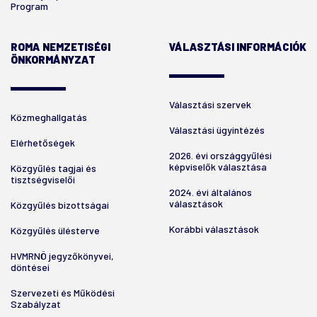
Program
ROMA NEMZETISÉGI
VÁLASZTÁSI INFORMÁCIÓK
ÖNKORMÁNYZAT
Választási szervek
Közmeghallgatás
Választási ügyintézés
Elérhetőségek
2026. évi országgyűlési
képviselők választása
Közgyűlés tagjai és
tisztségviselői
2024. évi általános
választások
Közgyűlés bizottságai
Korábbi választások
Közgyűlés ülésterve
HVMRNÖ jegyzőkönyvei,
döntései
Szervezeti és Működési
Szabályzat