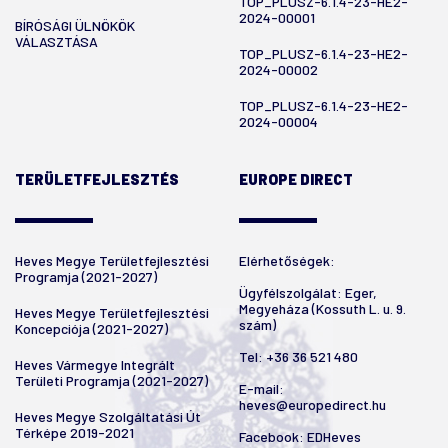
TOP_PLUSZ-6.1.4-23-HE2-
2024-00001
BÍRÓSÁGI ÜLNÖKÖK
VÁLASZTÁSA
TOP_PLUSZ-6.1.4-23-HE2-
2024-00002
TOP_PLUSZ-6.1.4-23-HE2-
2024-00004
TERÜLETFEJLESZTÉS
EUROPE DIRECT
Heves Megye Területfejlesztési
Elérhetőségek:
Programja (2021-2027)
Ügyfélszolgálat: Eger,
Megyeháza (Kossuth L. u. 9.
Heves Megye Területfejlesztési
szám)
Koncepciója (2021-2027)
Tel:
+36 36 521 480
Heves Vármegye Integrált
Területi Programja (2021-2027)
E-mail:
heves@europedirect.hu
Heves Megye Szolgáltatási Út
Térképe 2019-2021
Facebook:
EDHeves