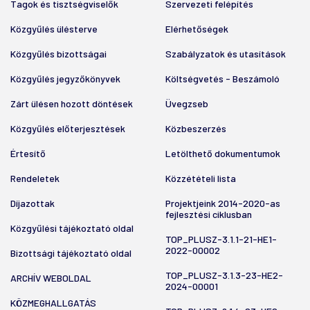
Tagok és tisztségviselők
Szervezeti felépítés
Közgyűlés ülésterve
Elérhetőségek
Közgyűlés bizottságai
Szabályzatok és utasítások
Közgyűlés jegyzőkönyvek
Költségvetés - Beszámoló
Zárt ülésen hozott döntések
Üvegzseb
Közgyűlés előterjesztések
Közbeszerzés
Értesítő
Letölthető dokumentumok
Rendeletek
Közzétételi lista
Díjazottak
Projektjeink 2014-2020-as
fejlesztési ciklusban
Közgyűlési tájékoztató oldal
TOP_PLUSZ-3.1.1-21-HE1-
2022-00002
Bizottsági tájékoztató oldal
TOP_PLUSZ-3.1.3-23-HE2-
ARCHÍV WEBOLDAL
2024-00001
KÖZMEGHALLGATÁS