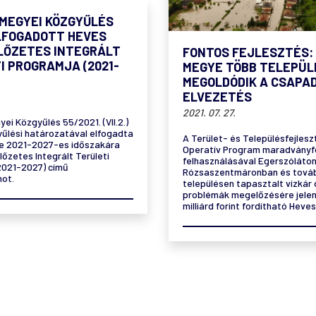
 MEGYEI KÖZGYŰLÉS
LFOGADOTT HEVES
LŐZETES INTEGRÁLT
FONTOS FEJLESZTÉS:
I PROGRAMJA (2021-
MEGYE TÖBB TELEPÜL
MEGOLDÓDIK A CSAPA
ELVEZETÉS
2021. 07. 27.
ei Közgyűlés 55/2021. (VII.2.)
űlési határozatával elfogadta
A Terület- és Településfejlesz
e 2021-2027-es időszakára
Operatív Program maradványf
őzetes Integrált Területi
felhasználásával Egerszóláton
2021-2027) című
Rózsaszentmáronban és továb
ot.
településen tapasztalt vízkár
problémák megelőzésére jelen
milliárd forint fordítható Hev