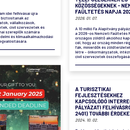
.
KÖZÖSSÉGEKNEK - NE
FAÜLTETÉS NAPJA 20
m idei felhívásai újra
 biztosítanak az
2026. 01. 07.
tok, vállalkozások,
tek, civil szervezetek és
A 10 millió Fa Alapítvány pályá
ai szereplők számára
a 2026-os Nemzeti Faültetés 
delmi és klímaalkalmazkodási
országos zöldítő akcióhoz kap
egvalósítására.
cél, hogy az ország minden rég
fák, minierdők és zöldterületek
létre – önkormányzatok, inté
civil szervezetek összefogásá
A TURISZTIKAI
FEJLESZTÉSEKHEZ
KAPCSOLÓDÓ INTERRE
PÁLYÁZATI FELHÍVÁSR
2401) TOVÁBBI ÉRDEK
2024. 10. 02.