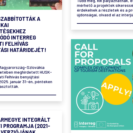
Tudd meg, kik pályázhatnak, 
mérhető a projektek sikeress
érdekelnek a részletek és a p
újdonságai, olvasd el az interjú
ZABBÍTOTTÁK A
IKAI
TÉSEKHEZ
ÓDÓ INTERREG
I FELHÍVÁS
ÁSI HATÁRIDEJÉT!
 Magyarország-Szlovákia
etében meghírdetett HUSK-
ti Felhívás benyújtási
2025. január 31-én, pénteken
asztották.
ÁRMEGYE INTEGRÁLT
I PROGRAMJA (2021-
0 VERZIÓJÁNAK