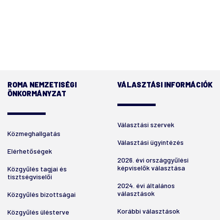
ROMA NEMZETISÉGI
VÁLASZTÁSI INFORMÁCIÓK
ÖNKORMÁNYZAT
Választási szervek
Közmeghallgatás
Választási ügyintézés
Elérhetőségek
2026. évi országgyűlési
képviselők választása
Közgyűlés tagjai és
tisztségviselői
2024. évi általános
választások
Közgyűlés bizottságai
Korábbi választások
Közgyűlés ülésterve