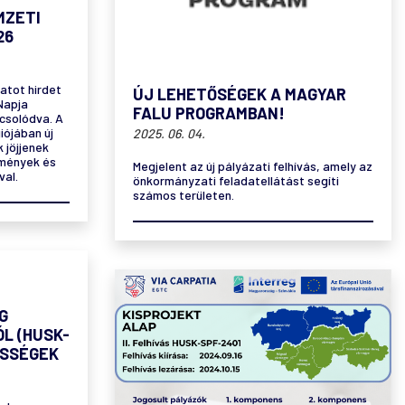
MZETI
26
zatot hirdet
ÚJ LEHETŐSÉGEK A MAGYAR
Napja
FALU PROGRAMBAN!
csolódva. A
iójában új
2025. 06. 04.
 jöjjenek
zmények és
Megjelent az új pályázati felhívás, amely az
val.
önkormányzati feladatellátást segíti
számos területen.
G
ÓL (HUSK-
ESSÉGEK