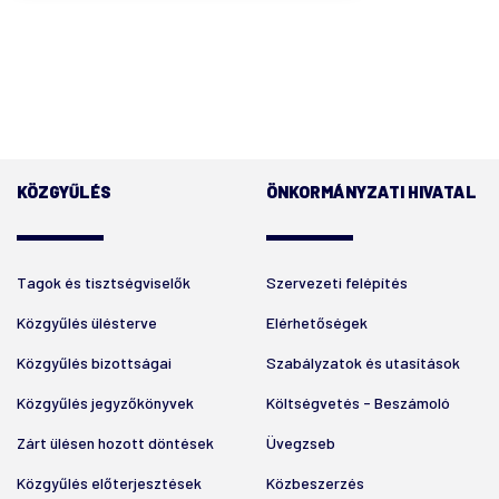
KÖZGYŰLÉS
ÖNKORMÁNYZATI HIVATAL
Tagok és tisztségviselők
Szervezeti felépítés
Közgyűlés ülésterve
Elérhetőségek
Közgyűlés bizottságai
Szabályzatok és utasítások
Közgyűlés jegyzőkönyvek
Költségvetés - Beszámoló
Zárt ülésen hozott döntések
Üvegzseb
Közgyűlés előterjesztések
Közbeszerzés