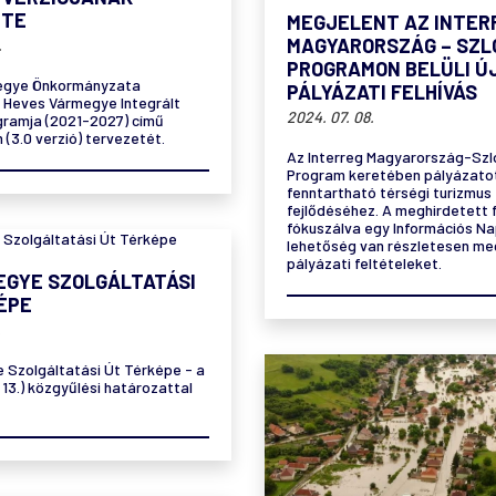
ETE
MEGJELENT AZ INTER
MAGYARORSZÁG – SZL
.
PROGRAMON BELÜLI Ú
egye Önkormányzata
PÁLYÁZATI FELHÍVÁS
e Heves Vármegye Integrált
2024. 07. 08.
ogramja (2021-2027) című
(3.0 verzió) tervezetét.
Az Interreg Magyarország-Szl
Program keretében pályázatot
fenntartható térségi turizmus
fejlődéséhez. A meghirdetett 
fókuszálva egy Információs N
lehetőség van részletesen me
pályázati feltételeket.
EGYE SZOLGÁLTATÁSI
ÉPE
.
 Szolgáltatási Út Térképe - a
. 13.) közgyűlési határozattal