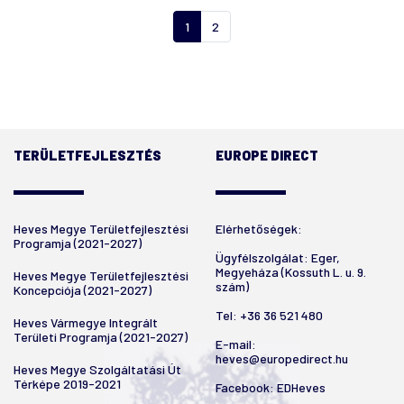
1
2
TERÜLETFEJLESZTÉS
EUROPE DIRECT
Heves Megye Területfejlesztési
Elérhetőségek:
Programja (2021-2027)
Ügyfélszolgálat: Eger,
Megyeháza (Kossuth L. u. 9.
Heves Megye Területfejlesztési
szám)
Koncepciója (2021-2027)
Tel:
+36 36 521 480
Heves Vármegye Integrált
Területi Programja (2021-2027)
E-mail:
heves@europedirect.hu
Heves Megye Szolgáltatási Út
Térképe 2019-2021
Facebook:
EDHeves