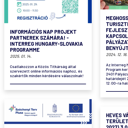
MEGHOSS
TURISZT
FEJLESZ
INFORMÁCIÓS NAP PROJEKT
KAPCSOL
PARTNEREK SZÁMÁRA! -
PÁLYÁZAT
INTERREG HUNGARY-SLOVAKIA
BENYÚJT
PROGRAMME
2024. 12. 16.
2025. 01. 14.
Az Interreg
Csatlakozzon a Közös Titkárság által
Program ker
szervezett online információs naphoz, és
2401 Pályáza
szakértők minden kérdésére válaszolnak!
határidejét 
12:00-ra hal
HEVES V
TERÜLET
2027) 3.