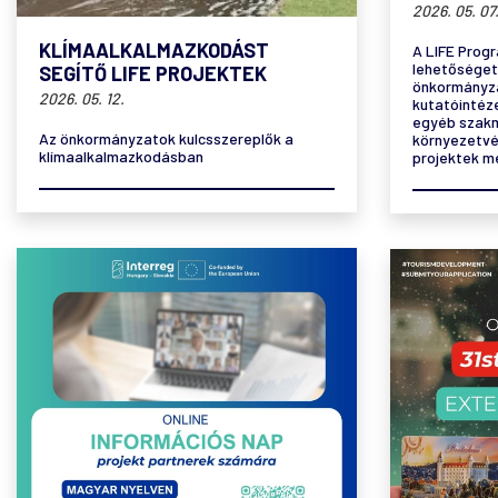
2026. 05. 07
KLÍMAALKALMAZKODÁST
A LIFE Progra
lehetőséget
SEGÍTŐ LIFE PROJEKTEK
önkormányza
2026. 05. 12.
kutatóintéze
egyéb szakm
Az önkormányzatok kulcsszereplők a
környezetvé
klímaalkalmazkodásban
projektek m