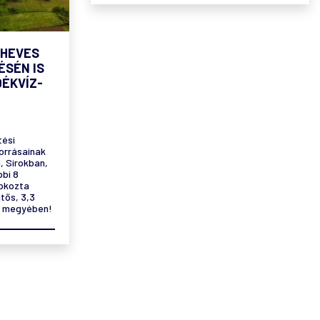
 HEVES
ÉSÉN IS
DÉKVÍZ-
tési
orrásainak
, Sirokban,
bi 8
 okozta
tős, 3,3
es megyében!