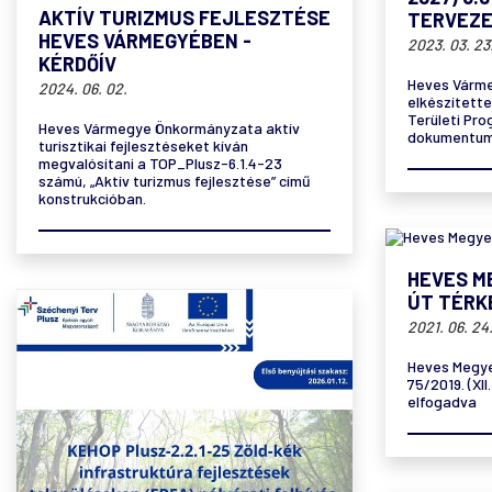
AKTÍV TURIZMUS FEJLESZTÉSE
TERVEZ
HEVES VÁRMEGYÉBEN -
2023. 03. 23
KÉRDŐÍV
Heves Várm
2024. 06. 02.
elkészített
Területi Pr
Heves Vármegye Önkormányzata aktív
dokumentum 
turisztikai fejlesztéseket kíván
megvalósítani a TOP_Plusz-6.1.4-23
számú, „Aktív turizmus fejlesztése” című
konstrukcióban.
HEVES M
ÚT TÉRK
2021. 06. 24
Heves Megye
75/2019. (XII
elfogadva