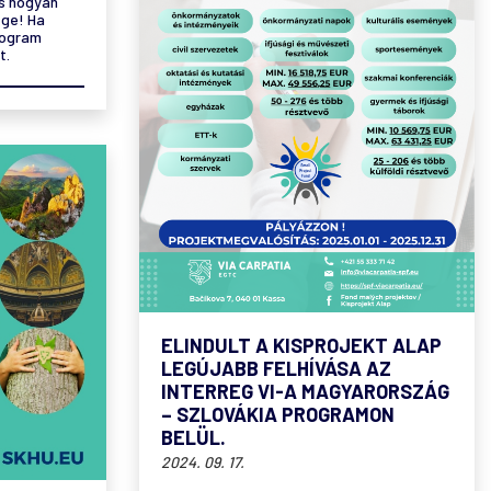
és hogyan
ége! Ha
rogram
t.
ELINDULT A KISPROJEKT ALAP
LEGÚJABB FELHÍVÁSA AZ
INTERREG VI-A MAGYARORSZÁG
– SZLOVÁKIA PROGRAMON
BELÜL.
2024. 09. 17.