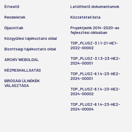
Értesítő
Letölthető dokumentumok
Rendeletek
Közzétételi lista
Díjazottak
Projektjeink 2014-2020-as
fejlesztési ciklusban
Közgyűlési tájékoztató oldal
TOP_PLUSZ-3.1.1-21-HE1-
2022-00002
Bizottsági tájékoztató oldal
TOP_PLUSZ-3.1.3-23-HE2-
ARCHÍV WEBOLDAL
2024-00001
KÖZMEGHALLGATÁS
TOP_PLUSZ-6.1.4-23-HE2-
2024-00001
BÍRÓSÁGI ÜLNÖKÖK
VÁLASZTÁSA
TOP_PLUSZ-6.1.4-23-HE2-
2024-00002
TOP_PLUSZ-6.1.4-23-HE2-
2024-00004