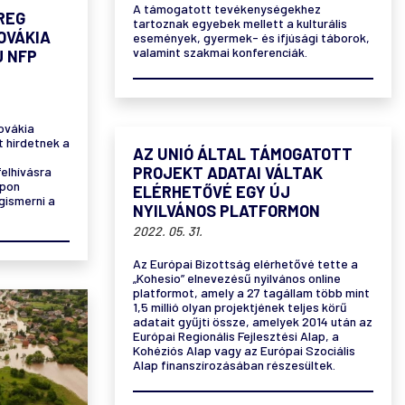
A támogatott tevékenységekhez
REG
tartoznak egyebek mellett a kulturális
OVÁKIA
események, gyermek- és ifjúsági táborok,
valamint szakmai konferenciák.
J NFP
ovákia
 hirdetnek a
AZ UNIÓ ÁLTAL TÁMOGATOTT
PROJEKT ADATAI VÁLTAK
felhívásra
apon
ELÉRHETŐVÉ EGY ÚJ
gismerni a
NYILVÁNOS PLATFORMON
2022. 05. 31.
Az Európai Bizottság elérhetővé tette a
„Kohesio” elnevezésű nyilvános online
platformot, amely a 27 tagállam több mint
1,5 millió olyan projektjének teljes körű
adatait gyűjti össze, amelyek 2014 után az
Európai Regionális Fejlesztési Alap, a
Kohéziós Alap vagy az Európai Szociális
Alap finanszírozásában részesültek.