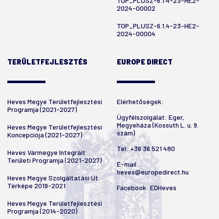
TOP_PLUSZ-6.1.4-23-HE2-
2024-00002
TOP_PLUSZ-6.1.4-23-HE2-
2024-00004
TERÜLETFEJLESZTÉS
EUROPE DIRECT
Heves Megye Területfejlesztési
Elérhetőségek:
Programja (2021-2027)
Ügyfélszolgálat: Eger,
Megyeháza (Kossuth L. u. 9.
Heves Megye Területfejlesztési
szám)
Koncepciója (2021-2027)
Tel:
+36 36 521 480
Heves Vármegye Integrált
Területi Programja (2021-2027)
E-mail:
heves@europedirect.hu
Heves Megye Szolgáltatási Út
Térképe 2019-2021
Facebook:
EDHeves
Heves Megye Területfejlesztési
Programja (2014-2020)