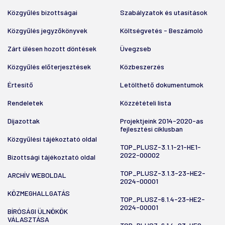
Közgyűlés bizottságai
Szabályzatok és utasítások
Közgyűlés jegyzőkönyvek
Költségvetés - Beszámoló
Zárt ülésen hozott döntések
Üvegzseb
Közgyűlés előterjesztések
Közbeszerzés
Értesítő
Letölthető dokumentumok
Rendeletek
Közzétételi lista
Díjazottak
Projektjeink 2014-2020-as
fejlesztési ciklusban
Közgyűlési tájékoztató oldal
TOP_PLUSZ-3.1.1-21-HE1-
2022-00002
Bizottsági tájékoztató oldal
TOP_PLUSZ-3.1.3-23-HE2-
ARCHÍV WEBOLDAL
2024-00001
KÖZMEGHALLGATÁS
TOP_PLUSZ-6.1.4-23-HE2-
2024-00001
BÍRÓSÁGI ÜLNÖKÖK
VÁLASZTÁSA