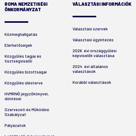
ROMA NEMZETISÉGI
VÁLASZTÁSI INFORMÁCIÓK
ÖNKORMÁNYZAT
Választási szervek
Közmeghallgatás
Választási ügyintézés
Elérhetőségek
2026. évi országgyűlési
képviselők választása
Közgyűlés tagjai és
tisztségviselői
2024. évi általános
választások
Közgyűlés bizottságai
Korábbi választások
Közgyűlés ülésterve
HVMRNÖ jegyzőkönyvei,
döntései
Szervezeti és Működési
Szabályzat
Pályázatok