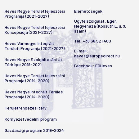
Heves Megye Területfejlesztési
Elérhetőségek:
Programja (2021-2027)
Ügyfélszolgálat: Eger,
Megyeháza (Kossuth L. u. 9.
Heves Megye Területfejlesztési
szám)
Koncepciója (2021-2027)
Tel:
+36 36 521 480
Heves Vármegye Integrált
Területi Programja (2021-2027)
E-mail:
heves@europedirect.hu
Heves Megye Szolgáltatási Út
Térképe 2019-2021
Facebook:
EDHeves
Heves Megye Területfejlesztési
Programja (2014-2020)
Heves Megye Integrált Területi
Programja (2014-2020)
Területrendezési terv
Környezetvédelmi program
Gazdasági program 2019-2024