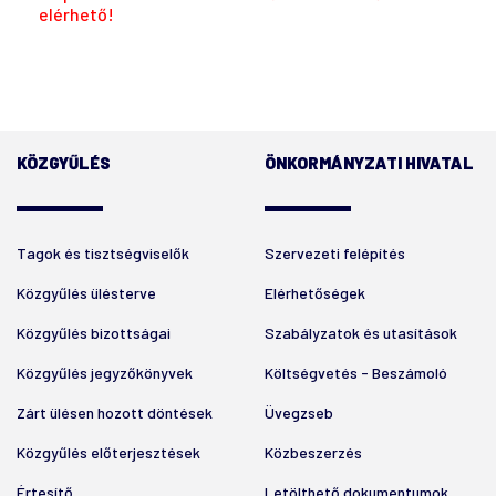
elérhető!
KÖZGYŰLÉS
ÖNKORMÁNYZATI HIVATAL
Tagok és tisztségviselők
Szervezeti felépítés
Közgyűlés ülésterve
Elérhetőségek
Közgyűlés bizottságai
Szabályzatok és utasítások
Közgyűlés jegyzőkönyvek
Költségvetés - Beszámoló
Zárt ülésen hozott döntések
Üvegzseb
Közgyűlés előterjesztések
Közbeszerzés
Értesítő
Letölthető dokumentumok