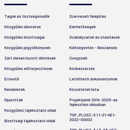
Tagok és tisztségviselők
Szervezeti felépítés
Közgyűlés ülésterve
Elérhetőségek
Közgyűlés bizottságai
Szabályzatok és utasítások
Közgyűlés jegyzőkönyvek
Költségvetés - Beszámoló
Zárt ülésen hozott döntések
Üvegzseb
Közgyűlés előterjesztések
Közbeszerzés
Értesítő
Letölthető dokumentumok
Rendeletek
Közzétételi lista
Díjazottak
Projektjeink 2014-2020-as
fejlesztési ciklusban
Közgyűlési tájékoztató oldal
TOP_PLUSZ-3.1.1-21-HE1-
2022-00002
Bizottsági tájékoztató oldal
TOP_PLUSZ-3.1.3-23-HE2-