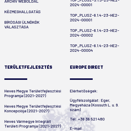
ARCHÍV WEBOLDAL
2024-00001
KÖZMEGHALLGATÁS
TOP_PLUSZ-6.1.4-23-HE2-
2024-00001
BÍRÓSÁGI ÜLNÖKÖK
VÁLASZTÁSA
TOP_PLUSZ-6.1.4-23-HE2-
2024-00002
TOP_PLUSZ-6.1.4-23-HE2-
2024-00004
TERÜLETFEJLESZTÉS
EUROPE DIRECT
Heves Megye Területfejlesztési
Elérhetőségek:
Programja (2021-2027)
Ügyfélszolgálat: Eger,
Megyeháza (Kossuth L. u. 9.
Heves Megye Területfejlesztési
szám)
Koncepciója (2021-2027)
Tel:
+36 36 521 480
Heves Vármegye Integrált
Területi Programja (2021-2027)
E-mail: