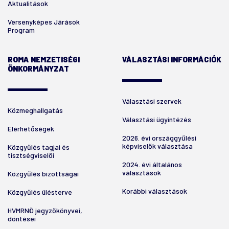
Aktualitások
Versenyképes Járások
Program
ROMA NEMZETISÉGI
VÁLASZTÁSI INFORMÁCIÓK
ÖNKORMÁNYZAT
Választási szervek
Közmeghallgatás
Választási ügyintézés
Elérhetőségek
2026. évi országgyűlési
képviselők választása
Közgyűlés tagjai és
tisztségviselői
2024. évi általános
választások
Közgyűlés bizottságai
Korábbi választások
Közgyűlés ülésterve
HVMRNÖ jegyzőkönyvei,
döntései