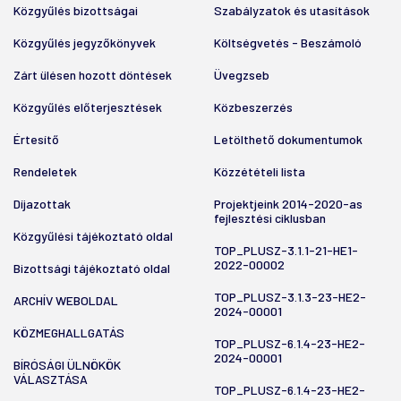
Közgyűlés bizottságai
Szabályzatok és utasítások
Közgyűlés jegyzőkönyvek
Költségvetés - Beszámoló
Zárt ülésen hozott döntések
Üvegzseb
Közgyűlés előterjesztések
Közbeszerzés
Értesítő
Letölthető dokumentumok
Rendeletek
Közzétételi lista
Díjazottak
Projektjeink 2014-2020-as
fejlesztési ciklusban
Közgyűlési tájékoztató oldal
TOP_PLUSZ-3.1.1-21-HE1-
2022-00002
Bizottsági tájékoztató oldal
TOP_PLUSZ-3.1.3-23-HE2-
ARCHÍV WEBOLDAL
2024-00001
KÖZMEGHALLGATÁS
TOP_PLUSZ-6.1.4-23-HE2-
2024-00001
BÍRÓSÁGI ÜLNÖKÖK
VÁLASZTÁSA
TOP_PLUSZ-6.1.4-23-HE2-