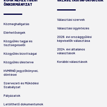
ROMA NEMZETISÉGI
VÁLASZTÁSI INFORMÁCIÓK
ÖNKORMÁNYZAT
Választási szervek
Közmeghallgatás
Választási ügyintézés
Elérhetőségek
2026. évi országgyűlési
képviselők választása
Közgyűlés tagjai és
tisztségviselői
2024. évi általános
választások
Közgyűlés bizottságai
Korábbi választások
Közgyűlés ülésterve
HVMRNÖ jegyzőkönyvei,
döntései
Szervezeti és Működési
Szabályzat
Pályázatok
Letölthető dokumentumok