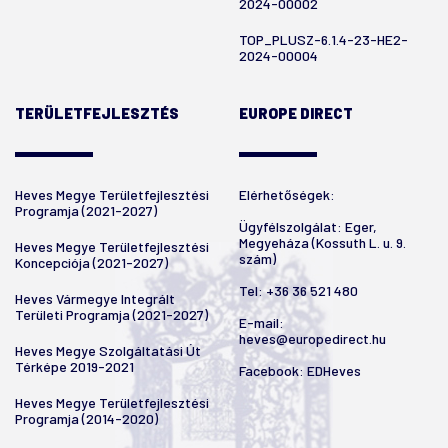
2024-00002
TOP_PLUSZ-6.1.4-23-HE2-
2024-00004
TERÜLETFEJLESZTÉS
EUROPE DIRECT
Heves Megye Területfejlesztési
Elérhetőségek:
Programja (2021-2027)
Ügyfélszolgálat: Eger,
Megyeháza (Kossuth L. u. 9.
Heves Megye Területfejlesztési
szám)
Koncepciója (2021-2027)
Tel:
+36 36 521 480
Heves Vármegye Integrált
Területi Programja (2021-2027)
E-mail:
heves@europedirect.hu
Heves Megye Szolgáltatási Út
Térképe 2019-2021
Facebook:
EDHeves
Heves Megye Területfejlesztési
Programja (2014-2020)