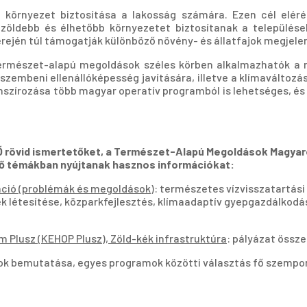
ő környezet biztosítása a lakosság számára. Ezen cél eléré
öldebb és élhetőbb környezetet biztosítanak a települések
ején túl támogatják különböző növény- és állatfajok megjelen
természet-alapú megoldások széles körben alkalmazhatók a 
szembeni ellenállóképesség javítására, illetve a klímaváltozás
szírozása több magyar operatív programból is lehetséges, és
Ő rövid ismertetőket, a Természet-Alapú Megoldások Magyar
ző témákban nyújtanak hasznos információkat:
áció (problémák és megoldások)
: természetes vízvisszatartási
létesítése, közparkfejlesztés, klímaadaptív gyepgazdálkodás,
 Plusz (KEHOP Plusz), Zöld-kék infrastruktúra
: pályázat össze
sok bemutatása, egyes programok közötti választás fő szempon