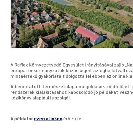
A Reflex Környezetvédő Egyesület irányításával zajló „N
európai önkormányzatok közösségeit az éghajlatváltozá
mintaértékű gyakorlatait dolgozta fel ebben az online ki
A bemutatott természetalapú megoldások zöldfelület-ga
rendszerek kialakításához kapcsolódó jó példákat veszne
kézikönyv alapjául is szolgál.
A
példatár
ezen a linken
érhető el.