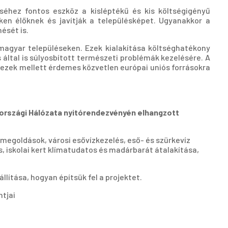
séhez fontos eszköz a kisléptékű és kis költségigényű
en élőknek és javítják a településképet. Ugyanakkor a
ését is.
magyar településeken. Ezek kialakítása költséghatékony
 által is súlyosbított természeti problémák kezelésére. A
 ezek mellett érdemes közvetlen európai uniós forrásokra
országi Hálózata nyitórendezvényén elhangzott
 megoldások, városi esővízkezelés, eső- és szürkevíz
 iskolai kert klímatudatos és madárbarát átalakítása,
állítása, hogyan építsük fel a projektet.
tjai