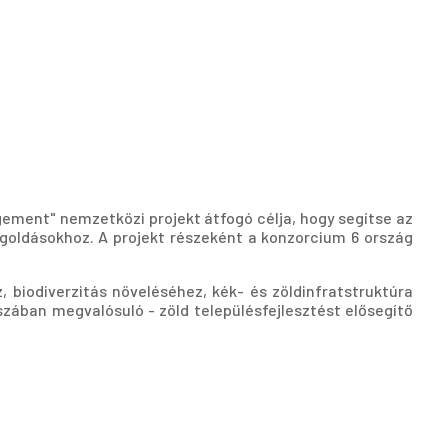
gement" nemzetközi projekt átfogó célja, hogy segítse az
goldásokhoz. A projekt részeként a konzorcium 6 ország
biodiverzitás növeléséhez, kék- és zöldinfratstruktúra
szában megvalósuló - zöld településfejlesztést elősegítő