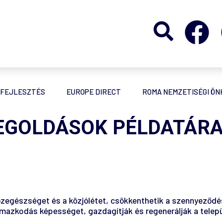
FEJLESZTÉS
EUROPE DIRECT
ROMA NEMZETISÉGI Ö
EGOLDÁSOK PÉLDATÁRA
zegészséget és a közjólétet, csökkenthetik a szennyeződés
lmazkodás képességet, gazdagítják és regenerálják a telepü