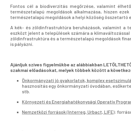
Fontos cél a biodiverzitás megőrzése, valamint élhet
természetalapú megoldások alkalmazása, hiszen ezek z
természetalapú megoldások a helyi közöség összetartó er
A kék- és zöldinfrastruktúra beruházások, valamint a 
eszközt jelent a települések számára a klímaváltozással 
zöldinfrastruktúra és a természetalapú megoldások finan
is pályázni.
Ajánljuk szíves figyelmükbe az alábbiakban LETÖLTHET
szakmai előadásokat, melyek többek között a követke
Önkormányzati jó gyakorlatok, komplex esetszimul
hasznosítás egy önkormányzati óvodában, esőkertek 
stb.
Környezeti és Energiahatékonysági Operatív Program
Nemzetközi források (Interreg, Urbact, LIFE)
: forrá