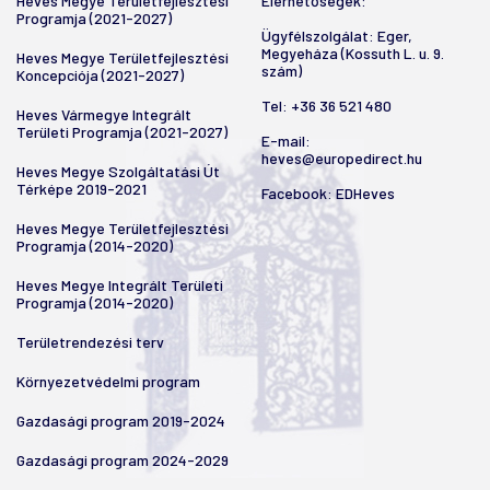
Heves Megye Területfejlesztési
Elérhetőségek:
Programja (2021-2027)
Ügyfélszolgálat: Eger,
Megyeháza (Kossuth L. u. 9.
Heves Megye Területfejlesztési
szám)
Koncepciója (2021-2027)
Tel:
+36 36 521 480
Heves Vármegye Integrált
Területi Programja (2021-2027)
E-mail:
heves@europedirect.hu
Heves Megye Szolgáltatási Út
Térképe 2019-2021
Facebook:
EDHeves
Heves Megye Területfejlesztési
Programja (2014-2020)
Heves Megye Integrált Területi
Programja (2014-2020)
Területrendezési terv
Környezetvédelmi program
Gazdasági program 2019-2024
Gazdasági program 2024-2029