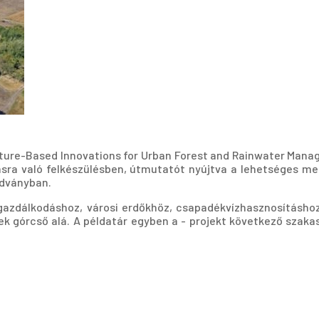
ature-Based Innovations for Urban Forest and Rainwater Mana
sra való felkészülésben, útmutatót nyújtva a lehetséges me
adványban.
zdálkodáshoz, városi erdőkhöz, csapadékvízhasznosításhoz, 
k górcső alá. A példatár egyben a - projekt következő szaka