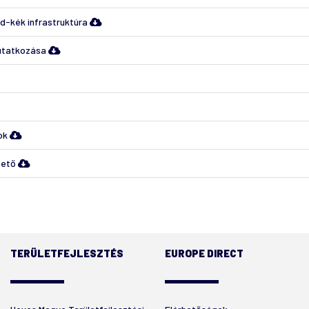
d-kék infrastruktúra
utatkozása
yok
tető
TERÜLETFEJLESZTÉS
EUROPE DIRECT