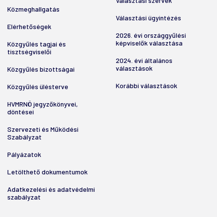
Választási szervek
Közmeghallgatás
Választási ügyintézés
Elérhetőségek
2026. évi országgyűlési
képviselők választása
Közgyűlés tagjai és
tisztségviselői
2024. évi általános
választások
Közgyűlés bizottságai
Korábbi választások
Közgyűlés ülésterve
HVMRNÖ jegyzőkönyvei,
döntései
Szervezeti és Működési
Szabályzat
Pályázatok
Letölthető dokumentumok
Adatkezelési és adatvédelmi
szabályzat