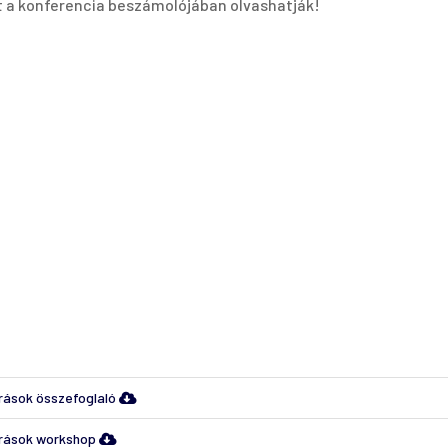
t a konferencia beszámolójában olvashatják!
rások összefoglaló
rrások workshop