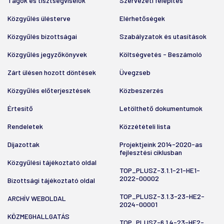
Tagok és tisztségviselők
Szervezeti felépítés
Közgyűlés ülésterve
Elérhetőségek
Közgyűlés bizottságai
Szabályzatok és utasítások
Közgyűlés jegyzőkönyvek
Költségvetés - Beszámoló
Zárt ülésen hozott döntések
Üvegzseb
Közgyűlés előterjesztések
Közbeszerzés
Értesítő
Letölthető dokumentumok
Rendeletek
Közzétételi lista
Díjazottak
Projektjeink 2014-2020-as
fejlesztési ciklusban
Közgyűlési tájékoztató oldal
TOP_PLUSZ-3.1.1-21-HE1-
2022-00002
Bizottsági tájékoztató oldal
TOP_PLUSZ-3.1.3-23-HE2-
ARCHÍV WEBOLDAL
2024-00001
KÖZMEGHALLGATÁS
TOP_PLUSZ-6.1.4-23-HE2-