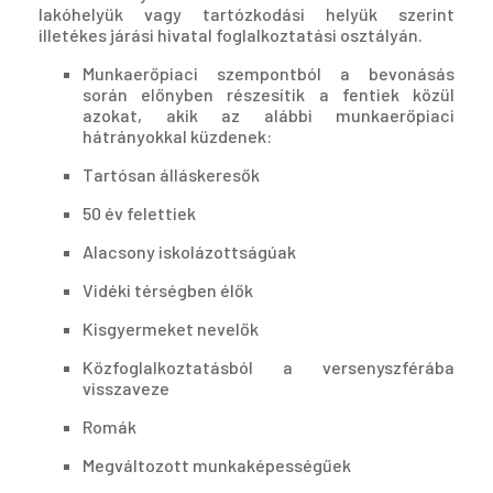
lakóhelyük vagy tartózkodási helyük szerint
illetékes járási hivatal foglalkoztatási osztályán.
Munkaerőpiaci szempontból a bevonásás
során előnyben részesítik a fentiek közül
azokat, akik az alábbi munkaerőpiaci
hátrányokkal küzdenek:
Tartósan álláskeresők
50 év felettiek
Alacsony iskolázottságúak
Vidéki térségben élők
Kisgyermeket nevelők
Közfoglalkoztatásból a versenyszférába
visszaveze
Romák
Megváltozott munkaképességűek