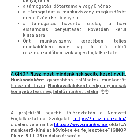
a támogatás időtartama 4 vagy 6 hónap
a támogatást a munkaviszony megkezdését
megelőzően kell igényelni
a támogatás havonta, utólag, a havi
elszámolás benyújtását követően kerül
kiutalásra
Önt munkaviszony keretében, teljes
munkaidőben vagy napi 4 órát elérő
részmunkaidőben szükséges foglalkoztatni
A GINOP Plusz most mindenkinek segítő kezet nyújt
.
Munkaadóként
gyorsabban találhatsz munkaerőt
hosszabb távra
.
Munkavállalóként
pedig ugyancsak
könnyebb lesz megfelelő munkát találni
! ☝️☝️
A projektről bővebb tájékoztatás a Nemzeti
Foglalkoztatási Szolgálat
https://nfsz.munka.hu/
oldalán, valamint a
https://www.munka.hu/
oldal
„A
munkaerő-kínálat bővítése és fejlesztése” (GINOP
Plusz-3.1.1-23)
oldalán érhető el.