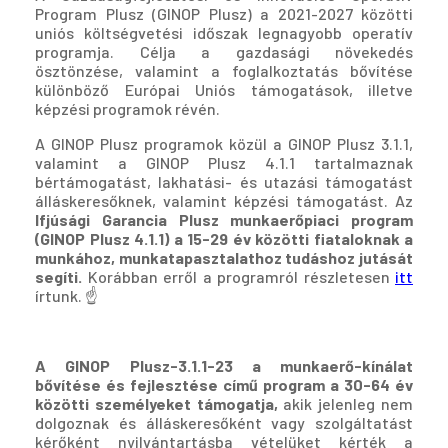
Program Plusz (GINOP Plusz) a 2021-2027 közötti
uniós költségvetési időszak legnagyobb operatív
programja. Célja a gazdasági növekedés
ösztönzése, valamint a foglalkoztatás bővítése
különböző Európai Uniós támogatások, illetve
képzési programok révén.
A GINOP Plusz programok közül a GINOP Plusz 3.1.1,
valamint a GINOP Plusz 4.1.1 tartalmaznak
bértámogatást, lakhatási- és utazási támogatást
álláskeresőknek, valamint képzési támogatást. Az
Ifjúsági Garancia Plusz munkaerőpiaci program
(GINOP Plusz 4.1.1) a 15-29 év közötti fiataloknak a
munkához, munkatapasztalathoz tudáshoz jutását
segíti.
Korábban erről a programról részletesen
itt
írtunk. ☝️
A GINOP Plusz-3.1.1-23 a munkaerő-kínálat
bővítése és fejlesztése című program a 30-64 év
közötti személyeket támogatja,
akik jelenleg nem
dolgoznak és álláskeresőként vagy szolgáltatást
kérőként nyilvántartásba vételüket kérték a