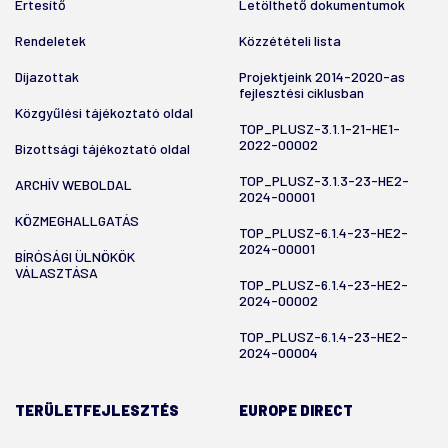
Értesítő
Letölthető dokumentumok
Rendeletek
Közzétételi lista
Díjazottak
Projektjeink 2014-2020-as
fejlesztési ciklusban
Közgyűlési tájékoztató oldal
TOP_PLUSZ-3.1.1-21-HE1-
2022-00002
Bizottsági tájékoztató oldal
TOP_PLUSZ-3.1.3-23-HE2-
ARCHÍV WEBOLDAL
2024-00001
KÖZMEGHALLGATÁS
TOP_PLUSZ-6.1.4-23-HE2-
2024-00001
BÍRÓSÁGI ÜLNÖKÖK
VÁLASZTÁSA
TOP_PLUSZ-6.1.4-23-HE2-
2024-00002
TOP_PLUSZ-6.1.4-23-HE2-
2024-00004
TERÜLETFEJLESZTÉS
EUROPE DIRECT