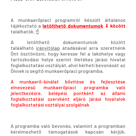
A munkaerőpiaci programról készült általános
tájékoztató a
letölthető dokumentumok
⇓ között
találhatók. ☝️
A letölthető dokumentumok között
taláálható
irányítólap
átadásával arra szeretnénk
Önt ösztönözni, hogy keresse fel a lakóhelye vagy
tartózkodási helye szerint il­letékes járási hivatal
foglalkoztatási osztályát, ahol kérheti bevonását az
Önnek is se­gítő munkaerőpiaci programba.
A munkaerő-kínálat bővítése és fejlesztése
elnevezésű munkaerőpiaci programba való
jelentkezésre, belépési pontként az állami
foglalkoztatási szervként eljáró járási hivatalok
foglalkoztatási osztályai szolgálnak.
A programba való bevonás, valamint a programban
kérelmezhető támogatások kapcsán kérjük,