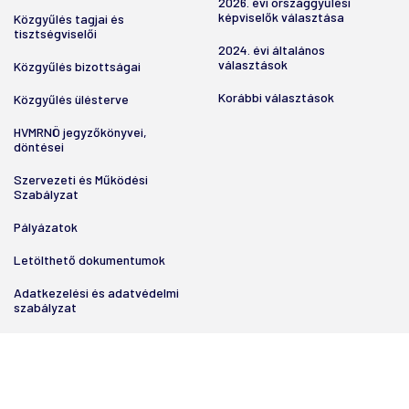
2026. évi országgyűlési
képviselők választása
Közgyűlés tagjai és
tisztségviselői
2024. évi általános
választások
Közgyűlés bizottságai
Korábbi választások
Közgyűlés ülésterve
HVMRNÖ jegyzőkönyvei,
döntései
Szervezeti és Működési
Szabályzat
Pályázatok
Letölthető dokumentumok
Adatkezelési és adatvédelmi
szabályzat