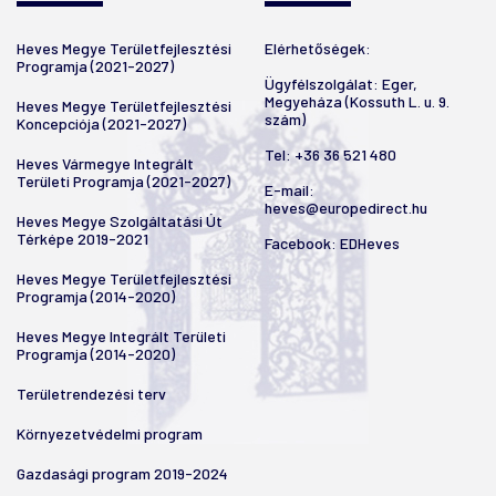
Heves Megye Területfejlesztési
Elérhetőségek:
Programja (2021-2027)
Ügyfélszolgálat: Eger,
Megyeháza (Kossuth L. u. 9.
Heves Megye Területfejlesztési
szám)
Koncepciója (2021-2027)
Tel:
+36 36 521 480
Heves Vármegye Integrált
Területi Programja (2021-2027)
E-mail:
heves@europedirect.hu
Heves Megye Szolgáltatási Út
Térképe 2019-2021
Facebook:
EDHeves
Heves Megye Területfejlesztési
Programja (2014-2020)
Heves Megye Integrált Területi
Programja (2014-2020)
Területrendezési terv
Környezetvédelmi program
Gazdasági program 2019-2024