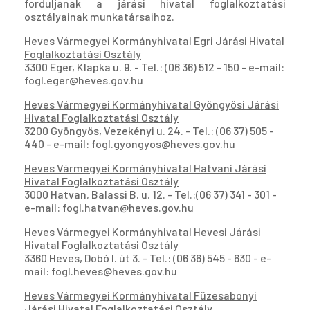
forduljanak a járási hivatal foglalkoztatási
osztályainak munkatársaihoz.
Heves Vármegyei Kormányhivatal Egri Járási Hivatal
Foglalkoztatási Osztály
3300 Eger, Klapka u. 9. - Tel.: (06 36) 512 - 150 - e-mail:
fogl.eger@heves.gov.hu
Heves Vármegyei Kormányhivatal Gyöngyösi Járási
Hivatal Foglalkoztatási Osztály
3200 Gyöngyös, Vezekényi u. 24. - Tel.: (06 37) 505 -
440 - e-mail: fogl.gyongyos@heves.gov.hu
Heves Vármegyei Kormányhivatal Hatvani Járási
Hivatal Foglalkoztatási Osztály
3000 Hatvan, Balassi B. u. 12. - Tel.:(06 37) 341 - 301 -
e-mail: fogl.hatvan@heves.gov.hu
Heves Vármegyei Kormányhivatal Hevesi Járási
Hivatal Foglalkoztatási Osztály
3360 Heves, Dobó I. út 3. - Tel.: (06 36) 545 - 630 - e-
mail: fogl.heves@heves.gov.hu
Heves Vármegyei Kormányhivatal Füzesabonyi
Járási Hivatal Foglalkoztatási Osztály