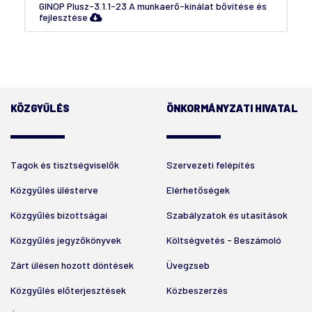
GINOP Plusz-3.1.1-23 A munkaerő-kínálat bővítése és
fejlesztése
KÖZGYŰLÉS
ÖNKORMÁNYZATI HIVATAL
Tagok és tisztségviselők
Szervezeti felépítés
Közgyűlés ülésterve
Elérhetőségek
Közgyűlés bizottságai
Szabályzatok és utasítások
Közgyűlés jegyzőkönyvek
Költségvetés - Beszámoló
Zárt ülésen hozott döntések
Üvegzseb
Közgyűlés előterjesztések
Közbeszerzés