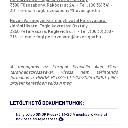
3390 Füzesabony, Rákóczi út 24. - Tel.: (06 36) 341 -
301 - e-mail: fogl.fuzesabony@heves.gov.hu
Heves Vármegyei Kormányhivatal Pétervásárai
Járási Hivatal Foglalkoztatási Osztály
3250 Pétervására, Keglevich u. 1. - Tel.: (06 36) 368 -
218 - e-mail: fogl.petervasara@heves.gov.hu
A támogatás az Európai Szociális Alap Plusz
társfinanszírozásával, vissza nem térintendő
formában a GINOP_PLUSZ-3.1.1-23-2024-00001 pillér
projekt keretében valósul meg.
LETÖLTHETŐ DOKUMENTUMOK:
Irányítólap GINOP Plusz-3.1.1-23 A munkaerő-kínálat
bővítése és fejlesztése