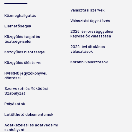
Választási szervek
Közmeghallgatás
Választási ügyintézés
Elérhetőségek
2026. évi országgyűlési
képviselők választása
Közgyűlés tagjai és
tisztségviselői
2024. évi általános
választások
Közgyűlés bizottságai
Korábbi választások
Közgyűlés ülésterve
HVMRNÖ jegyzőkönyvei,
döntései
Szervezeti és Működési
Szabályzat
Pályázatok
Letölthető dokumentumok
Adatkezelési és adatvédelmi
szabályzat