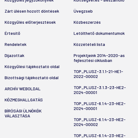
Zárt ülésen hozott döntések
Üvegzseb
Közgyűlés előterjesztések
Közbeszerzés
Értesítő
Letölthető dokumentumok
Rendeletek
Közzétételi lista
Díjazottak
Projektjeink 2014-2020-as
fejlesztési ciklusban
Közgyűlési tájékoztató oldal
TOP_PLUSZ-3.1.1-21-HE1-
2022-00002
Bizottsági tájékoztató oldal
TOP_PLUSZ-3.1.3-23-HE2-
ARCHÍV WEBOLDAL
2024-00001
KÖZMEGHALLGATÁS
TOP_PLUSZ-6.1.4-23-HE2-
2024-00001
BÍRÓSÁGI ÜLNÖKÖK
VÁLASZTÁSA
TOP_PLUSZ-6.1.4-23-HE2-
2024-00002
TOP_PLUSZ-6.1.4-23-HE2-