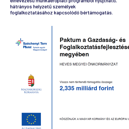
elnevezésű munkaerőpiaci programból nyújtható,
hátrányos helyzetű személyek
foglalkoztatásához kapcsolódó bértámogatás.