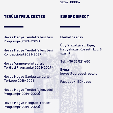
2024-00004
TERÜLETFEJLESZTÉS
EUROPE DIRECT
Heves Megye Területfejlesztési
Elérhetőségek:
Programja (2021-2027)
Ügyfélszolgálat: Eger,
Megyeháza (Kossuth L. u. 9.
Heves Megye Területfejlesztési
szám)
Koncepciója (2021-2027)
Tel:
+36 36 521 480
Heves Vármegye Integrált
Területi Programja (2021-2027)
E-mail:
heves@europedirect.hu
Heves Megye Szolgáltatási Út
Térképe 2019-2021
Facebook:
EDHeves
Heves Megye Területfejlesztési
Programja (2014-2020)
Heves Megye Integrált Területi
Programja (2014-2020)