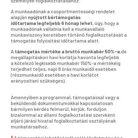
személyek foglalkoztatásához.
A munkaadónak a csoportmentességi rendelet
alapján
nyújtott bértámogatás
időtartama legfeljebb 6 hónap lehet
, úgy, hogy a
munkaadónak vállalnia kell a munkavállaló
munkaviszony keretében történő foglalkoztatását a
támogatás folyósítási időtartama alatt.
A
támogatás mértéke a bruttó munkabér 50%-a
,de
megállapításkori havi korlátja havonta legfeljebb
a kötelező legkisebb munkabér 150%-a mértékéig
terjedhet teljes, napi 8 órás munkaidő esetében
(részmunkaidő esetében a havi korlátot
arányosítani szükséges).
Amennyiben a programmal, támogatással vagy a
beküldendő dokumentumokkal kapcsolatosan
bármilyen kérdés felmerül, kérjük, forduljon
bizalommal az állami foglalkoztatási szervként
eljáró járási hivatal foglalkoztatási osztályának
munkatársaihoz.
!
A támogatási lehetőségről szóló Hirdetmény és a