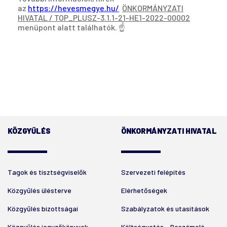
az
https://hevesmegye.hu/
ÖNKORMÁNYZATI
HIVATAL / TOP_PLUSZ-3.1.1-21-HE1-2022-00002
menüpont alatt találhatók. ☝️
KÖZGYŰLÉS
ÖNKORMÁNYZATI HIVATAL
Tagok és tisztségviselők
Szervezeti felépítés
Közgyűlés ülésterve
Elérhetőségek
Közgyűlés bizottságai
Szabályzatok és utasítások
Közgyűlés jegyzőkönyvek
Költségvetés - Beszámoló