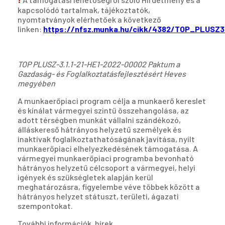
kapcsolódó tartalmak, tájékoztatók,
nyomtatványok elérhetőek a következő
linken:
https://nfsz.munka.hu/cikk/4382/TOP_PLUSZ
TOP PLUSZ-3.1.1-21-HE1-2022-00002 Paktum a
Gazdaság- és Foglalkoztatásfejlesztésért Heves
megyében
A munkaerőpiaci program célja a munkaerő kereslet
és kínálat vármegyei szintű összehangolása, az
adott térségben munkát vállalni szándékozó,
álláskereső hátrányos helyzetű személyek és
inaktívak foglalkoztathatóságának javítása, nyílt
munkaerőpiaci elhelyezkedésének támogatása. A
vármegyei munkaerőpiaci programba bevonható
hátrányos helyzetű célcsoport a vármegyei, helyi
igények és szükségletek alapján kerül
meghatározásra, figyelembe véve többek között a
hátrányos helyzet státuszt, területi, ágazati
szempontokat.
További információk, hírek