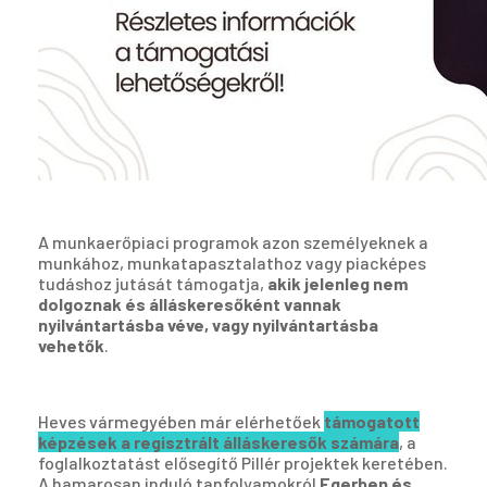
A munkaerőpiaci programok azon személyeknek a
munkához, munkatapasztalathoz vagy piacképes
tudáshoz jutását támogatja,
akik jelenleg nem
dolgoznak és álláskeresőként vannak
nyilvántartásba véve, vagy nyilvántartásba
vehetők
.
Heves vármegyében már elérhetőek
támogatott
képzések a regisztrált álláskeresők számára
, a
foglalkoztatást elősegítő Pillér projektek keretében.
A hamarosan induló tanfolyamokról
Egerben és