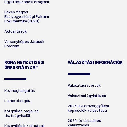
Együttműködési Program
Heves Megyei
Esélyegyenlőségi Paktum
Dokumentum (2020)
Aktualitások
Versenyképes Járások
Program
ROMA NEMZETISÉGI
VÁLASZTÁSI INFORMÁCIÓK
ÖNKORMÁNYZAT
Választási szervek
Közmeghallgatás
Választási ügyintézés
Elérhetőségek
2026. évi országgyűlési
képviselők választása
Közgyűlés tagjai és
tisztségviselői
2024. évi általános
választások
Közgyűlés bizottságai