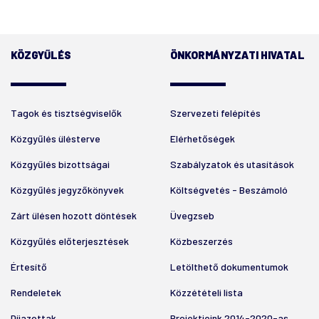
KÖZGYŰLÉS
ÖNKORMÁNYZATI HIVATAL
Tagok és tisztségviselők
Szervezeti felépítés
Közgyűlés ülésterve
Elérhetőségek
Közgyűlés bizottságai
Szabályzatok és utasítások
Közgyűlés jegyzőkönyvek
Költségvetés - Beszámoló
Zárt ülésen hozott döntések
Üvegzseb
Közgyűlés előterjesztések
Közbeszerzés
Értesítő
Letölthető dokumentumok
Rendeletek
Közzétételi lista
Díjazottak
Projektjeink 2014-2020-as