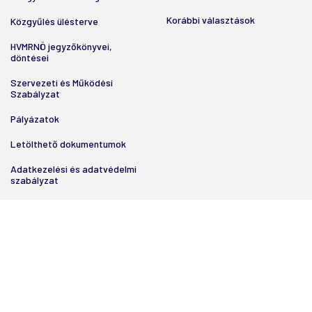
Korábbi választások
Közgyűlés ülésterve
HVMRNÖ jegyzőkönyvei,
döntései
Szervezeti és Működési
Szabályzat
Pályázatok
Letölthető dokumentumok
Adatkezelési és adatvédelmi
szabályzat