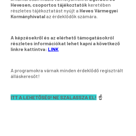
Hevesen, csoportos tájékoztatók
keretében
részletes tájékoztatást nyújt a
Heves Vármegyei
Kormányhivatal
az érdeklődők számára.
A képzésekről és az elérhető támogatásokról
részletes információkat lehet kapni a következő
linkre kattintva:
LINK
A programokra várnak minden érdeklődő regisztrált
álláskeresőt!
ITT A LEHETŐSÉG! NE SZALASSZA EL!
☝️