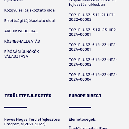
fejlesztési ciklusban
Közgyűlési tájékoztató oldal
TOP_PLUSZ-3.1.1-21-HE1-
2022-00002
Bizottsági tájékoztató oldal
TOP_PLUSZ-3.1.3-23-HE2-
ARCHÍV WEBOLDAL
2024-00001
KÖZMEGHALLGATÁS
TOP_PLUSZ-6.1.4-23-HE2-
2024-00001
BÍRÓSÁGI ÜLNÖKÖK
VÁLASZTÁSA
TOP_PLUSZ-6.1.4-23-HE2-
2024-00002
TOP_PLUSZ-6.1.4-23-HE2-
2024-00004
TERÜLETFEJLESZTÉS
EUROPE DIRECT
Heves Megye Területfejlesztési
Elérhetőségek:
Programja (2021-2027)
Ügyfélszolgálat: Eger,