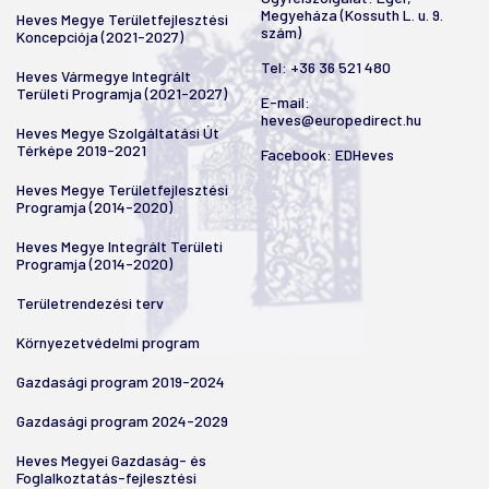
Megyeháza (Kossuth L. u. 9.
Heves Megye Területfejlesztési
szám)
Koncepciója (2021-2027)
Tel:
+36 36 521 480
Heves Vármegye Integrált
Területi Programja (2021-2027)
E-mail:
heves@europedirect.hu
Heves Megye Szolgáltatási Út
Térképe 2019-2021
Facebook:
EDHeves
Heves Megye Területfejlesztési
Programja (2014-2020)
Heves Megye Integrált Területi
Programja (2014-2020)
Területrendezési terv
Környezetvédelmi program
Gazdasági program 2019-2024
Gazdasági program 2024-2029
Heves Megyei Gazdaság- és
Foglalkoztatás-fejlesztési