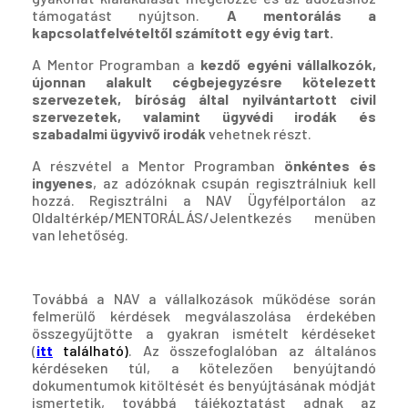
támogatást nyújtson.
A mentorálás a
kapcsolatfelvételtől számított egy évig tart.
A Mentor Programban a
kezdő egyéni vállalkozók,
újonnan alakult cégbejegyzésre kötelezett
szervezetek, bíróság által nyilvántartott civil
szervezetek, valamint ügyvédi irodák és
szabadalmi ügyvivő irodák
vehetnek részt.
A részvétel a Mentor Programban
önkéntes és
ingyenes
, az adózóknak csupán regisztrálniuk kell
hozzá. Regisztrálni a NAV Ügyfélportálon az
Oldaltérkép/MENTORÁLÁS/Jelentkezés menüben
van lehetőség.
Továbbá a NAV a vállalkozások működése során
felmerülő kérdések megválaszolása érdekében
összegyűjtötte a gyakran ismételt kérdéseket
(
itt
található)
. Az összefoglalóban az általános
kérdéseken túl, a kötelezően benyújtandó
dokumentumok kitöltését és benyújtásának módját
ismertetik, továbbá tájékoztatást adnak az