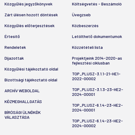
Közgyűlés jegyzőkönyvek
Költségvetés - Beszámoló
Zárt ülésen hozott döntések
Üvegzseb
Közgyűlés előterjesztések
Közbeszerzés
Értesítő
Letölthető dokumentumok
Rendeletek
Közzétételi lista
Díjazottak
Projektjeink 2014-2020-as
fejlesztési ciklusban
Közgyűlési tájékoztató oldal
TOP_PLUSZ-3.1.1-21-HE1-
2022-00002
Bizottsági tájékoztató oldal
TOP_PLUSZ-3.1.3-23-HE2-
ARCHÍV WEBOLDAL
2024-00001
KÖZMEGHALLGATÁS
TOP_PLUSZ-6.1.4-23-HE2-
2024-00001
BÍRÓSÁGI ÜLNÖKÖK
VÁLASZTÁSA
TOP_PLUSZ-6.1.4-23-HE2-
2024-00002