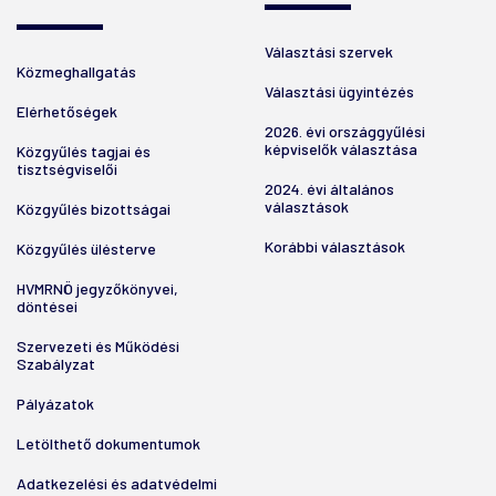
Választási szervek
Közmeghallgatás
Választási ügyintézés
Elérhetőségek
2026. évi országgyűlési
képviselők választása
Közgyűlés tagjai és
tisztségviselői
2024. évi általános
választások
Közgyűlés bizottságai
Korábbi választások
Közgyűlés ülésterve
HVMRNÖ jegyzőkönyvei,
döntései
Szervezeti és Működési
Szabályzat
Pályázatok
Letölthető dokumentumok
Adatkezelési és adatvédelmi