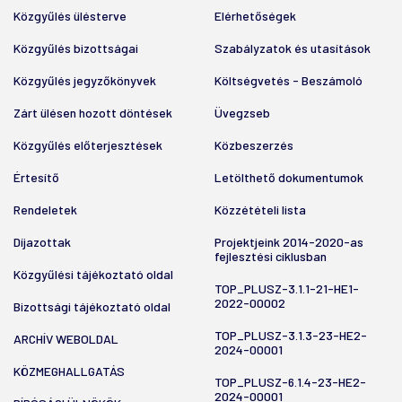
Közgyűlés ülésterve
Elérhetőségek
Közgyűlés bizottságai
Szabályzatok és utasítások
Közgyűlés jegyzőkönyvek
Költségvetés - Beszámoló
Zárt ülésen hozott döntések
Üvegzseb
Közgyűlés előterjesztések
Közbeszerzés
Értesítő
Letölthető dokumentumok
Rendeletek
Közzétételi lista
Díjazottak
Projektjeink 2014-2020-as
fejlesztési ciklusban
Közgyűlési tájékoztató oldal
TOP_PLUSZ-3.1.1-21-HE1-
2022-00002
Bizottsági tájékoztató oldal
TOP_PLUSZ-3.1.3-23-HE2-
ARCHÍV WEBOLDAL
2024-00001
KÖZMEGHALLGATÁS
TOP_PLUSZ-6.1.4-23-HE2-
2024-00001