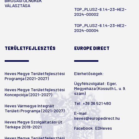
BÍRÓSÁGI ÜLNÖKÖK
VÁLASZTÁSA
TOP_PLUSZ-6.1.4-23-HE2-
2024-00002
TOP_PLUSZ-6.1.4-23-HE2-
2024-00004
TERÜLETFEJLESZTÉS
EUROPE DIRECT
Heves Megye Területfejlesztési
Elérhetőségek:
Programja (2021-2027)
Ügyfélszolgálat: Eger,
Megyeháza (Kossuth L. u. 9.
Heves Megye Területfejlesztési
szám)
Koncepciója (2021-2027)
Tel:
+36 36 521 480
Heves Vármegye Integrált
Területi Programja (2021-2027)
E-mail:
heves@europedirect.hu
Heves Megye Szolgáltatási Út
Térképe 2019-2021
Facebook:
EDHeves
Heves Megye Területfejlesztési