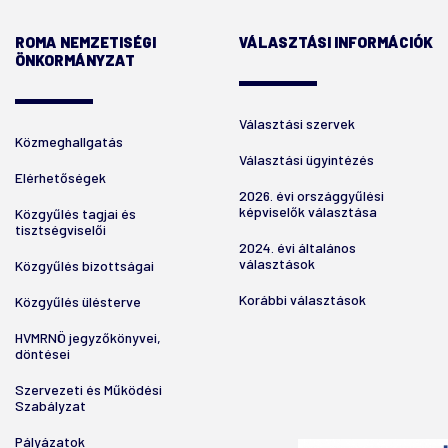
ROMA NEMZETISÉGI
VÁLASZTÁSI INFORMÁCIÓK
ÖNKORMÁNYZAT
Választási szervek
Közmeghallgatás
Választási ügyintézés
Elérhetőségek
2026. évi országgyűlési
képviselők választása
Közgyűlés tagjai és
tisztségviselői
2024. évi általános
választások
Közgyűlés bizottságai
Korábbi választások
Közgyűlés ülésterve
HVMRNÖ jegyzőkönyvei,
döntései
Szervezeti és Működési
Szabályzat
Pályázatok