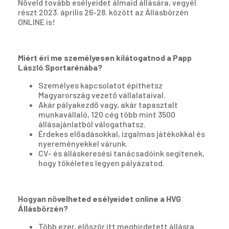
Növeld tovább esélyeidet álmaid állására, vegyél
részt 2023. április 26-28. között az Állásbörzén
ONLINE is!
Miért éri me személyesen kilátogatnod a Papp
László Sportarénába?
Személyes kapcsolatot építhetsz
Magyarország vezető vállalataival.
Akár pályakezdő vagy, akár tapasztalt
munkavállaló, 120 cég több mint 3500
állásajánlatból válogathatsz.
Érdekes előadásokkal, izgalmas játékokkal és
nyereményekkel várunk.
CV- és álláskeresési tanácsadóink segítenek,
hogy tökéletes legyen pályázatod.
Hogyan növelheted esélyeidet online a HVG
Állásbörzén?
Több ezer, először itt meghirdetett állásra