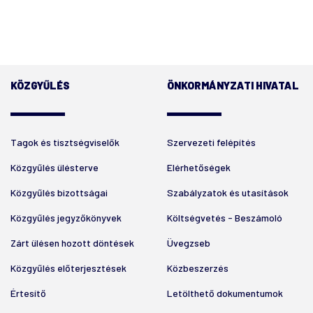
KÖZGYŰLÉS
ÖNKORMÁNYZATI HIVATAL
Tagok és tisztségviselők
Szervezeti felépítés
Közgyűlés ülésterve
Elérhetőségek
Közgyűlés bizottságai
Szabályzatok és utasítások
Közgyűlés jegyzőkönyvek
Költségvetés - Beszámoló
Zárt ülésen hozott döntések
Üvegzseb
Közgyűlés előterjesztések
Közbeszerzés
Értesítő
Letölthető dokumentumok