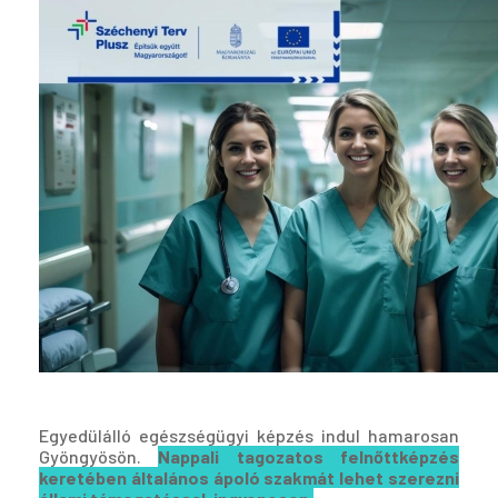
Egyedülálló egészségügyi képzés indul hamarosan
Gyöngyösön.
Nappali tagozatos felnőttképzés
keretében általános ápoló szakmát lehet szerezni