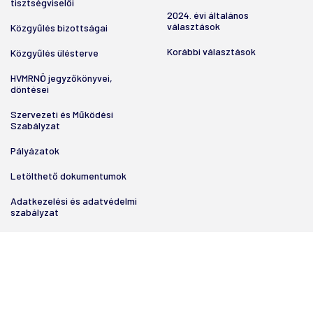
tisztségviselői
2024. évi általános
választások
Közgyűlés bizottságai
Korábbi választások
Közgyűlés ülésterve
HVMRNÖ jegyzőkönyvei,
döntései
Szervezeti és Működési
Szabályzat
Pályázatok
Letölthető dokumentumok
Adatkezelési és adatvédelmi
szabályzat