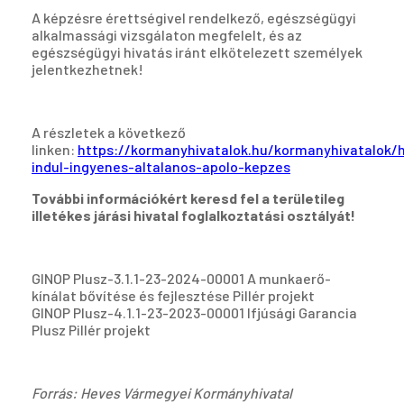
A képzésre érettségivel rendelkező, egészségügyi
alkalmassági vizsgálaton megfelelt, és az
egészségügyi hivatás iránt elkötelezett személyek
jelentkezhetnek!
A részletek a következő
linken:
https://kormanyhivatalok.hu/kormanyhivatalok/
indul-ingyenes-altalanos-apolo-kepzes
További információkért keresd fel a területileg
illetékes járási hivatal foglalkoztatási osztályát!
GINOP Plusz-3.1.1-23-2024-00001 A munkaerő-
kínálat bővítése és fejlesztése Pillér projekt
GINOP Plusz-4.1.1-23-2023-00001 Ifjúsági Garancia
Plusz Pillér projekt
Forrás: Heves Vármegyei Kormányhivatal