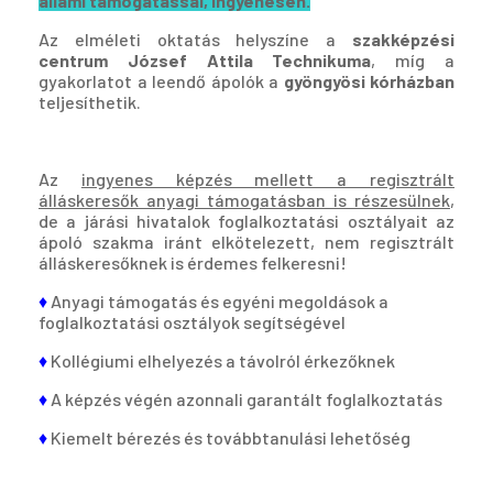
állami támogatással, ingyenesen.
Az elméleti oktatás helyszíne a
szakképzési
centrum József Attila Technikuma
, míg a
gyakorlatot a leendő ápolók a
gyöngyösi kórházban
teljesíthetik.
Az
ingyenes képzés mellett a regisztrált
álláskeresők anyagi támogatásban is részesülnek
,
de a járási hivatalok foglalkoztatási osztályait az
ápoló szakma iránt elkötelezett, nem regisztrált
álláskeresőknek is érdemes felkeresni!
♦
Anyagi támogatás és egyéni megoldások a
foglalkoztatási osztályok segítségével
♦
Kollégiumi elhelyezés a távolról érkezőknek
♦
A képzés végén azonnali garantált foglalkoztatás
♦
Kiemelt bérezés és továbbtanulási lehetőség