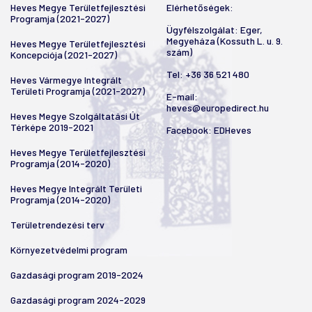
Heves Megye Területfejlesztési
Elérhetőségek:
Programja (2021-2027)
Ügyfélszolgálat: Eger,
Megyeháza (Kossuth L. u. 9.
Heves Megye Területfejlesztési
szám)
Koncepciója (2021-2027)
Tel:
+36 36 521 480
Heves Vármegye Integrált
Területi Programja (2021-2027)
E-mail:
heves@europedirect.hu
Heves Megye Szolgáltatási Út
Térképe 2019-2021
Facebook:
EDHeves
Heves Megye Területfejlesztési
Programja (2014-2020)
Heves Megye Integrált Területi
Programja (2014-2020)
Területrendezési terv
Környezetvédelmi program
Gazdasági program 2019-2024
Gazdasági program 2024-2029