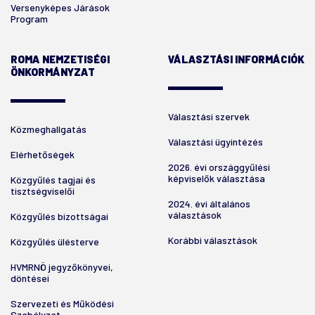
Versenyképes Járások
Program
ROMA NEMZETISÉGI
VÁLASZTÁSI INFORMÁCIÓK
ÖNKORMÁNYZAT
Választási szervek
Közmeghallgatás
Választási ügyintézés
Elérhetőségek
2026. évi országgyűlési
képviselők választása
Közgyűlés tagjai és
tisztségviselői
2024. évi általános
választások
Közgyűlés bizottságai
Korábbi választások
Közgyűlés ülésterve
HVMRNÖ jegyzőkönyvei,
döntései
Szervezeti és Működési
Szabályzat