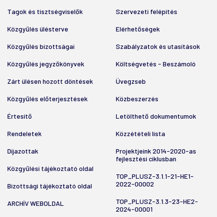
Tagok és tisztségviselők
Szervezeti felépítés
Közgyűlés ülésterve
Elérhetőségek
Közgyűlés bizottságai
Szabályzatok és utasítások
Közgyűlés jegyzőkönyvek
Költségvetés - Beszámoló
Zárt ülésen hozott döntések
Üvegzseb
Közgyűlés előterjesztések
Közbeszerzés
Értesítő
Letölthető dokumentumok
Rendeletek
Közzétételi lista
Díjazottak
Projektjeink 2014-2020-as
fejlesztési ciklusban
Közgyűlési tájékoztató oldal
TOP_PLUSZ-3.1.1-21-HE1-
2022-00002
Bizottsági tájékoztató oldal
TOP_PLUSZ-3.1.3-23-HE2-
ARCHÍV WEBOLDAL
2024-00001