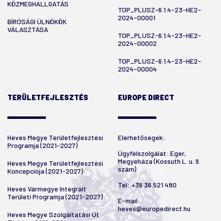
KÖZMEGHALLGATÁS
TOP_PLUSZ-6.1.4-23-HE2-
2024-00001
BÍRÓSÁGI ÜLNÖKÖK
VÁLASZTÁSA
TOP_PLUSZ-6.1.4-23-HE2-
2024-00002
TOP_PLUSZ-6.1.4-23-HE2-
2024-00004
TERÜLETFEJLESZTÉS
EUROPE DIRECT
Heves Megye Területfejlesztési
Elérhetőségek:
Programja (2021-2027)
Ügyfélszolgálat: Eger,
Megyeháza (Kossuth L. u. 9.
Heves Megye Területfejlesztési
szám)
Koncepciója (2021-2027)
Tel:
+36 36 521 480
Heves Vármegye Integrált
Területi Programja (2021-2027)
E-mail:
heves@europedirect.hu
Heves Megye Szolgáltatási Út