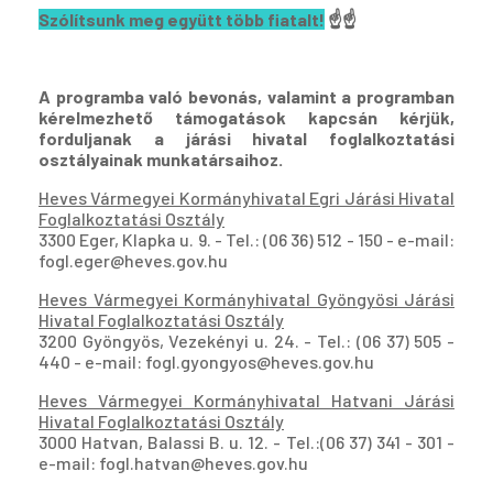
Szólítsunk meg együtt több fiatalt!
☝️☝️
A programba való bevonás, valamint a programban
kérelmezhető támogatások kapcsán kérjük,
forduljanak a járási hivatal foglalkoztatási
osztályainak munkatársaihoz.
Heves Vármegyei Kormányhivatal Egri Járási Hivatal
Foglalkoztatási Osztály
3300 Eger, Klapka u. 9. - Tel.: (06 36) 512 - 150 - e-mail:
fogl.eger@heves.gov.hu
Heves Vármegyei Kormányhivatal Gyöngyösi Járási
Hivatal Foglalkoztatási Osztály
3200 Gyöngyös, Vezekényi u. 24. - Tel.: (06 37) 505 -
440 - e-mail: fogl.gyongyos@heves.gov.hu
Heves Vármegyei Kormányhivatal Hatvani Járási
Hivatal Foglalkoztatási Osztály
3000 Hatvan, Balassi B. u. 12. - Tel.:(06 37) 341 - 301 -
e-mail: fogl.hatvan@heves.gov.hu