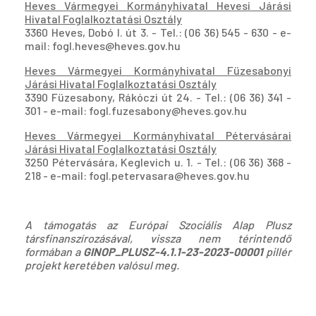
Heves Vármegyei Kormányhivatal Hevesi Járási
Hivatal Foglalkoztatási Osztály
3360 Heves, Dobó I. út 3. - Tel.: (06 36) 545 - 630 - e-
mail: fogl.heves@heves.gov.hu
Heves Vármegyei Kormányhivatal Füzesabonyi
Járási Hivatal Foglalkoztatási Osztály
3390 Füzesabony, Rákóczi út 24. - Tel.: (06 36) 341 -
301 - e-mail: fogl.fuzesabony@heves.gov.hu
Heves Vármegyei Kormányhivatal Pétervásárai
Járási Hivatal Foglalkoztatási Osztály
3250 Pétervására, Keglevich u. 1. - Tel.: (06 36) 368 -
218 - e-mail: fogl.petervasara@heves.gov.hu
A támogatás az Európai Szociális Alap Plusz
társfinanszírozásával, vissza nem térintendő
formában a
GINOP_PLUSZ-4.1.1-23-2023-00001
pillér
projekt keretében valósul meg.