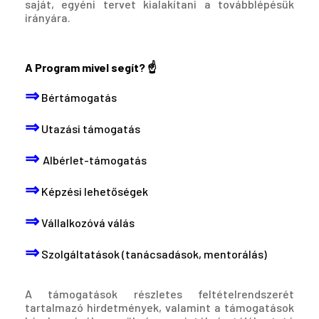
saját, egyéni tervet kialakítani a továbblépésük
irányára.
A Program mivel segít?
☝️
⇒
Bértámogatás
⇒
Utazási támogatás
⇒
Albérlet-támogatás
⇒
Képzési lehetőségek
⇒
Vállalkozóvá válás
⇒
Szolgáltatások (tanácsadások, mentorálás)
A támogatások részletes feltételrendszerét
tartalmazó hirdetmények, valamint a támogatások