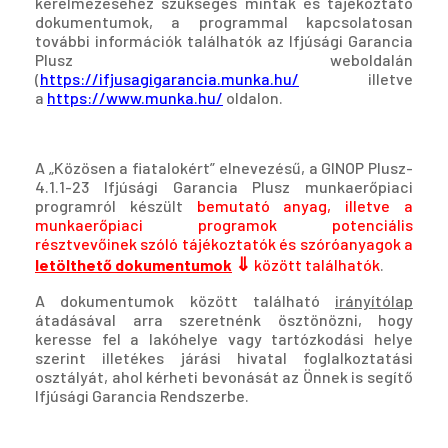
kérelmezéséhez szükséges minták és tájékoztató
dokumentumok, a programmal kapcsolatosan
további információk találhatók az Ifjúsági Garancia
Plusz weboldalán
(
https://ifjusagigarancia.munka.hu/
illetve
a
https://www.munka.hu/
oldalon.
A „Közösen a fiatalokért” elnevezésű, a GINOP Plusz-
4.1.1-23 Ifjúsági Garancia Plusz munkaerőpiaci
programról készült
bemutató anyag, illetve a
munkaerőpiaci programok potenciális
résztvevőinek szóló tájékoztatók és szóróanyagok a
⇓
letölthető dokumentumok
között találhatók
.
A dokumentumok között található
irányítólap
átadásával arra szeretnénk ösztönözni, hogy
keresse fel a lakóhelye vagy tar­tóz­kodási helye
szerint il­letékes járási hivatal foglalkoztatási
osztályát, ahol kérheti bevonását az Önnek is se­gítő
Ifjúsági Ga­ran­cia Rendszerbe.