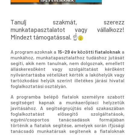
Tanulj szakmát, szerezz
munkatapasztalatot vagy vállalkozz!
Mindezt támogatással. ☝️
A program azoknak a
15-29 év közötti fiataloknak
a
munkához, munkatapasztalathoz tudáshoz jutását
segíti, akik nem tanulnak, nem dolgoznak, emellett
álláskeresőként vagy szolgáltatást kérőként
nyilvántartásba vételüket kérték a lakóhelyük vagy
tartózkodási helyük szerint illetékes járási hivatal
foglalkoztatási osztályán.
A programba belépő fiatalok személyre szabott
segítséget kapnak a munkaerőpiaci helyzetük
javításához. A segítségnyújtás első szakaszában
foglalkoztatást elősegítő szolgáltatások,
egyéni/csoportos tanácsadások formájában
történik a fiatalok segítése, amelyek során ifjúsági
tanácsadó munkatársak segítenek a fiataloknak