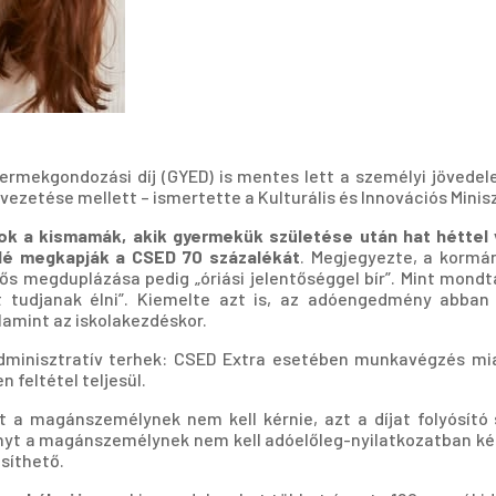
yermekgondozási díj (GYED) is mentes lett a személyi jövedel
ezetése mellett – ismertette a Kulturális és Innovációs Minis
ok a kismamák, akik gyermekük születése után hat héttel
lé megkapják a CSED 70 százalékát
. Megjegyezte, a kormá
s megduplázása pedig „óriási jelentőséggel bír”. Mint mondt
t tudjanak élni”. Kiemelte azt is, az adóengedmény abban 
amint az iskolakezdéskor.
minisztratív terhek: CSED Extra esetében munkavégzés mia
n feltétel teljesül.
 a magánszemélynek nem kell kérnie, azt a díjat folyósító s
nyt a magánszemélynek nem kell adóelőleg-nyilatkozatban kér
síthető.