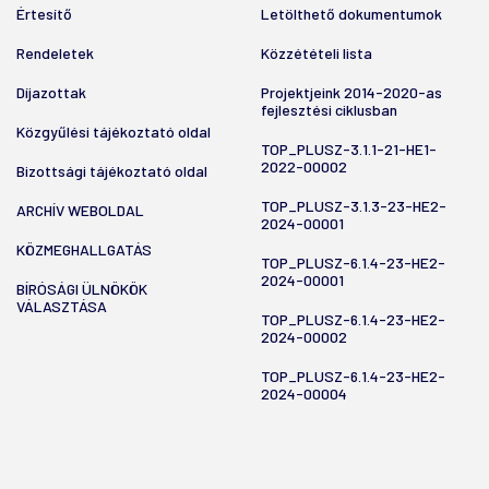
Értesítő
Letölthető dokumentumok
Rendeletek
Közzétételi lista
Díjazottak
Projektjeink 2014-2020-as
fejlesztési ciklusban
Közgyűlési tájékoztató oldal
TOP_PLUSZ-3.1.1-21-HE1-
2022-00002
Bizottsági tájékoztató oldal
TOP_PLUSZ-3.1.3-23-HE2-
ARCHÍV WEBOLDAL
2024-00001
KÖZMEGHALLGATÁS
TOP_PLUSZ-6.1.4-23-HE2-
2024-00001
BÍRÓSÁGI ÜLNÖKÖK
VÁLASZTÁSA
TOP_PLUSZ-6.1.4-23-HE2-
2024-00002
TOP_PLUSZ-6.1.4-23-HE2-
2024-00004