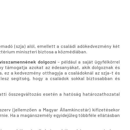
emadó (szja) alól, emellett a családi adókedvezmény két
ztérium miniszteri biztosa a közmédiában.
 visszamennének dolgozni
– például a saját ügyfélkörrel
ny támogatja azokat az édesanyákat, akik dolgoznak és
a, ez a kedvezmény otthagyja a családoknál az szja-t és
lesz segítség, hogy a családok sokkal biztosabban és
tti összegváltozás esetén a hatóság határozathozatal
zerv (jellemzően a Magyar Államkincstár) kifizetésekor
nie. Ha a magánszemély egyidejűleg többféle ellátásban