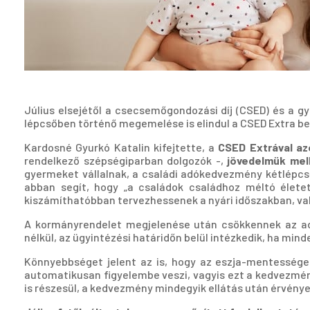
Július elsejétől a csecsemőgondozási díj (CSED) és a g
lépcsőben történő megemelése is elindul a CSED Extra bev
Kardosné Gyurkó Katalin kifejtette, a
CSED Extrával az
rendelkező szépségiparban dolgozók -,
jövedelmük mel
gyermeket vállalnak, a családi adókedvezmény kétlépcső
abban segít, hogy „a családok családhoz méltó élete
kiszámíthatóbban tervezhessenek a nyári időszakban, val
A kormányrendelet megjelenése után csökkennek az ad
nélkül, az ügyintézési határidőn belül intézkedik, ha minde
Könnyebbséget jelent az is, hogy az eszja-mentességet
automatikusan figyelembe veszi, vagyis ezt a kedvezmé
is részesül, a kedvezmény mindegyik ellátás után érvénye