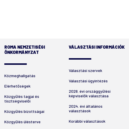
ROMA NEMZETISÉGI
VÁLASZTÁSI INFORMÁCIÓK
ÖNKORMÁNYZAT
Választási szervek
Közmeghallgatás
Választási ügyintézés
Elérhetőségek
2026. évi országgyűlési
képviselők választása
Közgyűlés tagjai és
tisztségviselői
2024. évi általános
választások
Közgyűlés bizottságai
Korábbi választások
Közgyűlés ülésterve