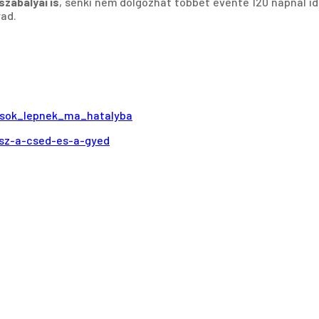
szabályai is
, senki nem dolgozhat többet évente 120 napnál 
rad.
zasok_lepnek_ma_hatalyba
esz-a-csed-es-a-gyed