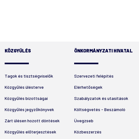
KÖZGYŰLÉS
ÖNKORMÁNYZATI HIVATAL
Tagok és tisztségviselők
Szervezeti felépítés
Közgyűlés ülésterve
Elérhetőségek
Közgyűlés bizottságai
Szabályzatok és utasítások
Közgyűlés jegyzőkönyvek
Költségvetés - Beszámoló
Zárt ülésen hozott döntések
Üvegzseb
Közgyűlés előterjesztések
Közbeszerzés