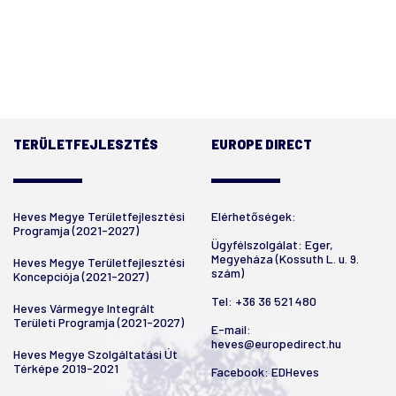
TERÜLETFEJLESZTÉS
EUROPE DIRECT
Heves Megye Területfejlesztési
Elérhetőségek:
Programja (2021-2027)
Ügyfélszolgálat: Eger,
Megyeháza (Kossuth L. u. 9.
Heves Megye Területfejlesztési
szám)
Koncepciója (2021-2027)
Tel:
+36 36 521 480
Heves Vármegye Integrált
Területi Programja (2021-2027)
E-mail:
heves@europedirect.hu
Heves Megye Szolgáltatási Út
Térképe 2019-2021
Facebook:
EDHeves