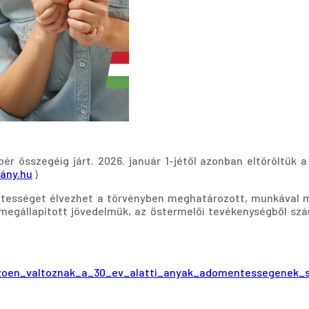
 összegéig járt. 2026. január 1-jétől azonban eltöröltük a f
ány.hu
)
entességet élvezhet a törvényben meghatározott, munkával m
 megállapított jövedelmük, az őstermelői tevékenységből sz
ezoen_valtoznak_a_30_ev_alatti_anyak_adomentessegenek_s