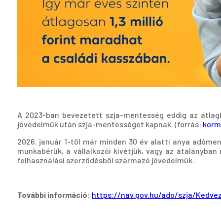
A 2023-ban bevezetett szja-mentesség eddig az átlagbér
jövedelmük után szja-mentességet kapnak. (forrás:
korm
2026. január 1-től már minden 30 év alatti anya adóm
munkabérük, a vállalkozói kivétjük, vagy az átalányban
felhasználási szerződésből származó jövedelmük.
További információ:
https://nav.gov.hu/ado/szja/Kedv