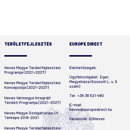
TERÜLETFEJLESZTÉS
EUROPE DIRECT
Heves Megye Területfejlesztési
Elérhetőségek:
Programja (2021-2027)
Ügyfélszolgálat: Eger,
Megyeháza (Kossuth L. u. 9.
Heves Megye Területfejlesztési
szám)
Koncepciója (2021-2027)
Tel:
+36 36 521 480
Heves Vármegye Integrált
Területi Programja (2021-2027)
E-mail:
heves@europedirect.hu
Heves Megye Szolgáltatási Út
Térképe 2019-2021
Facebook:
EDHeves
Heves Megye Területfejlesztési