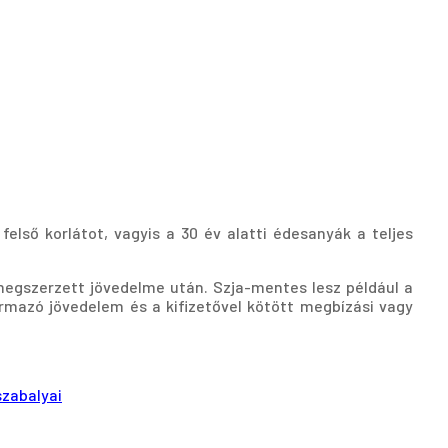
első korlátot, vagyis a 30 év alatti édesanyák a teljes
egszerzett jövedelme után. Szja-mentes lesz például a
ármazó jövedelem és a kifizetővel kötött megbízási vagy
zabalyai