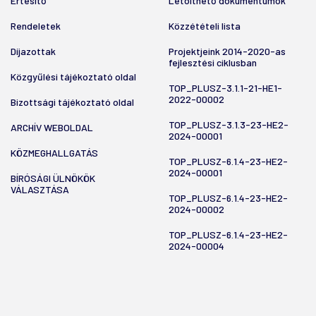
Értesítő
Letölthető dokumentumok
Rendeletek
Közzétételi lista
Díjazottak
Projektjeink 2014-2020-as
fejlesztési ciklusban
Közgyűlési tájékoztató oldal
TOP_PLUSZ-3.1.1-21-HE1-
2022-00002
Bizottsági tájékoztató oldal
TOP_PLUSZ-3.1.3-23-HE2-
ARCHÍV WEBOLDAL
2024-00001
KÖZMEGHALLGATÁS
TOP_PLUSZ-6.1.4-23-HE2-
2024-00001
BÍRÓSÁGI ÜLNÖKÖK
VÁLASZTÁSA
TOP_PLUSZ-6.1.4-23-HE2-
2024-00002
TOP_PLUSZ-6.1.4-23-HE2-
2024-00004