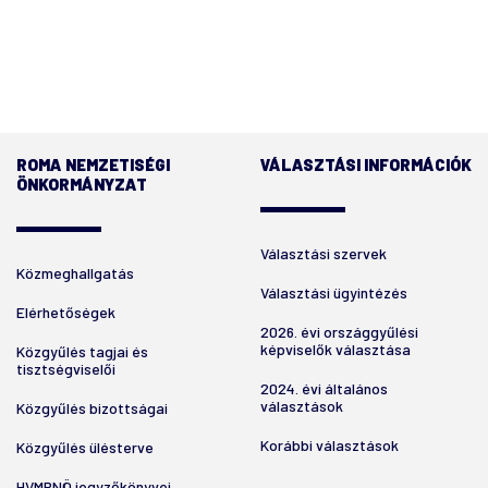
ROMA NEMZETISÉGI
VÁLASZTÁSI INFORMÁCIÓK
ÖNKORMÁNYZAT
Választási szervek
Közmeghallgatás
Választási ügyintézés
Elérhetőségek
2026. évi országgyűlési
képviselők választása
Közgyűlés tagjai és
tisztségviselői
2024. évi általános
választások
Közgyűlés bizottságai
Korábbi választások
Közgyűlés ülésterve
HVMRNÖ jegyzőkönyvei,