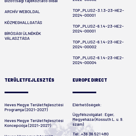
Bizottsági tájékoztató oldal
TOP_PLUSZ-3.1.3-23-HE2-
ARCHÍV WEBOLDAL
2024-00001
KÖZMEGHALLGATÁS
TOP_PLUSZ-6.1.4-23-HE2-
2024-00001
BÍRÓSÁGI ÜLNÖKÖK
VÁLASZTÁSA
TOP_PLUSZ-6.1.4-23-HE2-
2024-00002
TOP_PLUSZ-6.1.4-23-HE2-
2024-00004
TERÜLETFEJLESZTÉS
EUROPE DIRECT
Heves Megye Területfejlesztési
Elérhetőségek:
Programja (2021-2027)
Ügyfélszolgálat: Eger,
Megyeháza (Kossuth L. u. 9.
Heves Megye Területfejlesztési
szám)
Koncepciója (2021-2027)
Tel:
+36 36 521 480