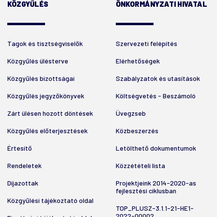
KÖZGYŰLÉS
ÖNKORMÁNYZATI HIVATAL
Tagok és tisztségviselők
Szervezeti felépítés
Közgyűlés ülésterve
Elérhetőségek
Közgyűlés bizottságai
Szabályzatok és utasítások
Közgyűlés jegyzőkönyvek
Költségvetés - Beszámoló
Zárt ülésen hozott döntések
Üvegzseb
Közgyűlés előterjesztések
Közbeszerzés
Értesítő
Letölthető dokumentumok
Rendeletek
Közzétételi lista
Díjazottak
Projektjeink 2014-2020-as
fejlesztési ciklusban
Közgyűlési tájékoztató oldal
TOP_PLUSZ-3.1.1-21-HE1-
2022-00002