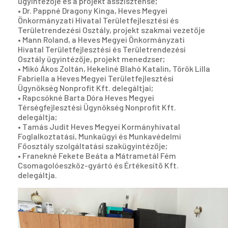
ügyintézője és a projekt asszisztense;
• Dr. Pappné Dragony Kinga, Heves Megyei
Önkormányzati Hivatal Területfejlesztési és
Területrendezési Osztály, projekt szakmai vezetője
• Mann Roland, a Heves Megyei Önkormányzati
Hivatal Területfejlesztési és Területrendezési
Osztály ügyintézője, projekt menedzser;
• Mikó Ákos Zoltán, Hekeliné Blahó Katalin, Török Lilla
Fabriella a Heves Megyei Területfejlesztési
Ügynökség Nonprofit Kft. delegáltjai;
• Rapcsókné Barta Dóra Heves Megyei
Térségfejlesztési Ügynökség Nonprofit Kft.
delegáltja;
• Tamás Judit Heves Megyei Kormányhivatal
Foglalkoztatási, Munkaügyi és Munkavédelmi
Főosztály szolgáltatási szakügyintézője;
• Franekné Fekete Beáta a Mátrametál Fém
Csomagolóeszköz-gyártó és Értékesítõ Kft.
delegáltja.