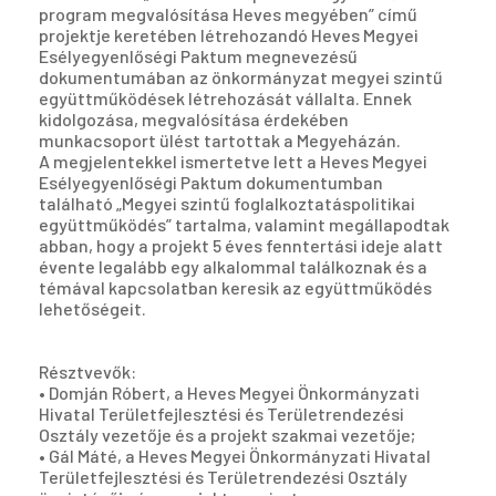
program megvalósítása Heves megyében” című
projektje keretében létrehozandó Heves Megyei
Esélyegyenlőségi Paktum megnevezésű
dokumentumában az önkormányzat megyei szintű
együttműködések létrehozását vállalta. Ennek
kidolgozása, megvalósítása érdekében
munkacsoport ülést tartottak a Megyeházán.
A megjelentekkel ismertetve lett a Heves Megyei
Esélyegyenlőségi Paktum dokumentumban
található „Megyei szintű foglalkoztatáspolitikai
együttműködés” tartalma, valamint megállapodtak
abban, hogy a projekt 5 éves fenntertási ideje alatt
évente legalább egy alkalommal találkoznak és a
témával kapcsolatban keresik az együttműködés
lehetőségeit.
Résztvevők:
• Domján Róbert, a Heves Megyei Önkormányzati
Hivatal Területfejlesztési és Területrendezési
Osztály vezetője és a projekt szakmai vezetője;
• Gál Máté, a Heves Megyei Önkormányzati Hivatal
Területfejlesztési és Területrendezési Osztály