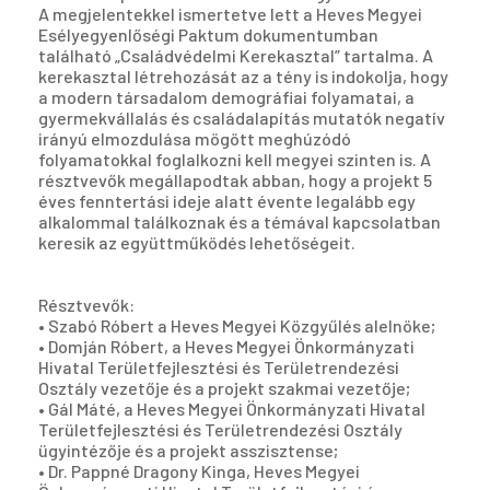
A megjelentekkel ismertetve lett a Heves Megyei
Esélyegyenlőségi Paktum dokumentumban
található „Családvédelmi Kerekasztal” tartalma. A
kerekasztal létrehozását az a tény is indokolja, hogy
a modern társadalom demográfiai folyamatai, a
gyermekvállalás és családalapítás mutatók negatív
irányú elmozdulása mögött meghúzódó
folyamatokkal foglalkozni kell megyei szinten is. A
résztvevők megállapodtak abban, hogy a projekt 5
éves fenntertási ideje alatt évente legalább egy
alkalommal találkoznak és a témával kapcsolatban
keresik az együttműködés lehetőségeit.
Résztvevők:
• Szabó Róbert a Heves Megyei Közgyűlés alelnöke;
• Domján Róbert, a Heves Megyei Önkormányzati
Hivatal Területfejlesztési és Területrendezési
Osztály vezetője és a projekt szakmai vezetője;
• Gál Máté, a Heves Megyei Önkormányzati Hivatal
Területfejlesztési és Területrendezési Osztály
ügyintézője és a projekt asszisztense;
• Dr. Pappné Dragony Kinga, Heves Megyei