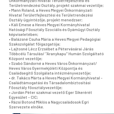
Önkormányzati Hivatal Területfejlesztési és
Területrendezési Osztály, projekt szakmai vezetője;
• Mann Roland, a Heves Megyei Önkormányzati
Hivatal Területfejlesztési és Területrendezési
Osztály ügyintézője, projekt menedzser;
• Káli Emese a Heves Megyei Kormányhivatal
Hatósági Főosztály Szociális és Gyámügyi Osztály
képviseletében;
• Balázsné Csuha Mária a Heves Megyei Pedagógiai
Szakszolgálat főigazgatója;
• Lajtosné Lécz Erzsébet a Pétervásárai Járás
Többcélú Társulás/ "Aranykapu" Humán Szolgáltató
Központ vezetője;
• Szabó Sándorné a Heves Város Önkormányzat/
Heves Város Gyermekjóléti Központja és
Családsegítő Szolgálata intézményvezetője;
• dr. Takács Márta a Heves Megyei Kormányhivatal -
Családtámogatási és Társadalombiztosítási
Főosztály főosztályvezetője;
• Jordán Péter szakmai vezető Eger Sikerérét
Egyesület – CIC;
• Rázsi Botond Miklós a Nagycsaládosok Egri
Szervezete elnöke.