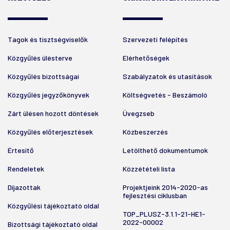
Tagok és tisztségviselők
Szervezeti felépítés
Közgyűlés ülésterve
Elérhetőségek
Közgyűlés bizottságai
Szabályzatok és utasítások
Közgyűlés jegyzőkönyvek
Költségvetés - Beszámoló
Zárt ülésen hozott döntések
Üvegzseb
Közgyűlés előterjesztések
Közbeszerzés
Értesítő
Letölthető dokumentumok
Rendeletek
Közzétételi lista
Díjazottak
Projektjeink 2014-2020-as
fejlesztési ciklusban
Közgyűlési tájékoztató oldal
TOP_PLUSZ-3.1.1-21-HE1-
2022-00002
Bizottsági tájékoztató oldal