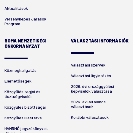
Aktualitások
Versenyképes Járások
Program
ROMA NEMZETISÉGI
VÁLASZTÁSI INFORMÁCIÓK
ÖNKORMÁNYZAT
Választási szervek
Közmeghallgatás
Választási ügyintézés
Elérhetőségek
2026. évi országgyűlési
képviselők választása
Közgyűlés tagjai és
tisztségviselői
2024. évi általános
választások
Közgyűlés bizottságai
Korábbi választások
Közgyűlés ülésterve
HVMRNÖ jegyzőkönyvei,