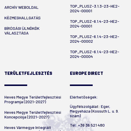
TOP_PLUSZ-3.1.3-23-HE2-
ARCHÍV WEBOLDAL
2024-00001
KÖZMEGHALLGATÁS
TOP_PLUSZ-6.1.4-23-HE2-
2024-00001
BÍRÓSÁGI ÜLNÖKÖK
VÁLASZTÁSA
TOP_PLUSZ-6.1.4-23-HE2-
2024-00002
TOP_PLUSZ-6.1.4-23-HE2-
2024-00004
TERÜLETFEJLESZTÉS
EUROPE DIRECT
Heves Megye Területfejlesztési
Elérhetőségek:
Programja (2021-2027)
Ügyfélszolgálat: Eger,
Megyeháza (Kossuth L. u. 9.
Heves Megye Területfejlesztési
szám)
Koncepciója (2021-2027)
Tel:
+36 36 521 480
Heves Vármegye Integrált