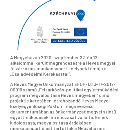
A Megyeházán 2020. szeptember 22-én 12.
alkalommal került megrendezésre a Heves megyei
felzárkózási munkacsoport, melynek témája a
„Családvédelmi Kerekasztal”.
A Heves Megyei Önkormányzat EFOP-1.6.3-17-2017-
00019 számú „Felzárkózás-politikai együttműködési
program megvalósítása Heves megyében” című
projektje keretében létrehozandó Heves Megyei
Esélyegyenlőségi Paktum megnevezésű
dokumentumában az önkormányzat megyei szintű
együttműködések létrehozását vállalta. Ennek
kidolgozása, megvalósítása érdekében
munkacsoport ülést tartottak a Megyeházán.