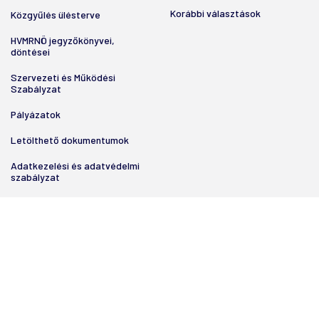
Korábbi választások
Közgyűlés ülésterve
HVMRNÖ jegyzőkönyvei,
döntései
Szervezeti és Működési
Szabályzat
Pályázatok
Letölthető dokumentumok
Adatkezelési és adatvédelmi
szabályzat