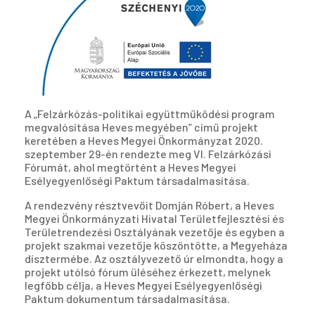
A „Felzárkózás-politikai együttműködési program
megvalósítása Heves megyében” című projekt
keretében a Heves Megyei Önkormányzat 2020.
szeptember 29-én rendezte meg VI. Felzárkózási
Fórumát, ahol megtörtént a Heves Megyei
Esélyegyenlőségi Paktum társadalmasítása.
A rendezvény résztvevőit Domján Róbert, a Heves
Megyei Önkormányzati Hivatal Területfejlesztési és
Területrendezési Osztályának vezetője és egyben a
projekt szakmai vezetője köszöntötte, a Megyeháza
dísztermébe. Az osztályvezető úr elmondta, hogy a
projekt utólsó fórum üléséhez érkezett, melynek
legfőbb célja, a Heves Megyei Esélyegyenlőségi
Paktum dokumentum társadalmasítása.