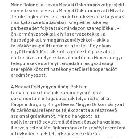
Mann Roland, a Heves Megyei Önkormányzat projekt
menedzsere, a Heves Megyei Önkormányzati Hivatal
Területfejlesztési és Területrendezési osztályának
munkatársa előadásában kifejtette: sikeres
párbeszédet folytattak mindazon szereplőkkel, –
önkormányzatokkal, civil szervezetekkel, a
hatóságokkal, s magánszemélyekkel – akik a
felzárkózás-politikában érintettek. Egy olyan
együttműködést sikerült a projekt égisze alatt
életre hívni, melynek köszönhetően a Heves megyei
települések és a helyi társadalmi és gazdasági
szereplők közötti hatékony területi kooperációt
eredményezett.
A Megyei Esélyegyenlőségi Paktum
társadalmasításának eredményeiről és a
dokumentum elfogadásának folyamatáról Dr.
Pappné Dragony Kinga Heves Megyei Önkormányzat,
felzárkózási referense tájékoztatta a résztvevő
szakmai grémiumot. Mint elhangzott, az
esélyteremtő együttműködések összehangolása,
illetve a települési önkormányzatok esélyteremtési
intézkedéseinek feltérképezése e közös