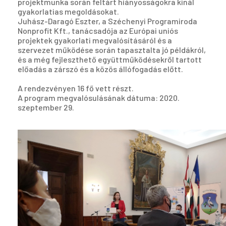
projektmunka során feltárt hiányosságokra kínál
gyakorlatias megoldásokat.
Juhász-Daragó Eszter, a Széchenyi Programiroda
Nonprofit Kft., tanácsadója az Európai uniós
projektek gyakorlati megvalósításáról és a
szervezet működése során tapasztalta jó példákról,
és a még fejleszthető együttműködésekről tartott
előadás a zárszó és a közös állófogadás előtt.
A rendezvényen 16 fő vett részt.
A program megvalósulásának dátuma: 2020.
szeptember 29.