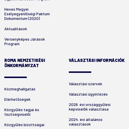
Heves Megyei
Esélyegyenlőségi Paktum
Dokumentum (2020)
Aktualitások
Versenyképes Járások
Program
ROMA NEMZETISÉGI
VÁLASZTÁSI INFORMÁCIÓK
ÖNKORMÁNYZAT
Választási szervek
Közmeghallgatás
Választási ügyintézés
Elérhetőségek
2026. évi országgyűlési
képviselők választása
Közgyűlés tagjai és
tisztségviselői
2024. évi általános
választások
Közgyűlés bizottságai