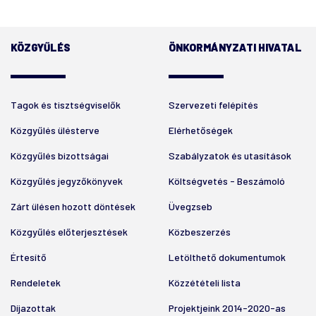
KÖZGYŰLÉS
ÖNKORMÁNYZATI HIVATAL
Tagok és tisztségviselők
Szervezeti felépítés
Közgyűlés ülésterve
Elérhetőségek
Közgyűlés bizottságai
Szabályzatok és utasítások
Közgyűlés jegyzőkönyvek
Költségvetés - Beszámoló
Zárt ülésen hozott döntések
Üvegzseb
Közgyűlés előterjesztések
Közbeszerzés
Értesítő
Letölthető dokumentumok
Rendeletek
Közzétételi lista
Díjazottak
Projektjeink 2014-2020-as