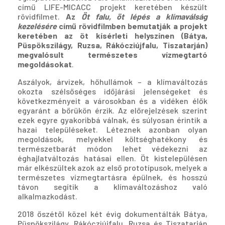
című LIFE-MICACC projekt keretében készült
rövidfilmet.
Az
Öt falu, öt lépés a klímaválság
kezelésére
című rövidfilmben bemutatják a projekt
keretében az öt kísérleti helyszínen (Bátya,
Püspökszilágy, Ruzsa, Rákócziújfalu, Tiszatarján)
megvalósult természetes vízmegtartó
megoldásokat
.
Aszályok, árvizek, hőhullámok – a klímaváltozás
okozta szélsőséges időjárási jelenségeket és
következményeit a városokban és a vidéken élők
egyaránt a bőrükön érzik. Az előrejelzések szerint
ezek egyre gyakoribbá válnak, és súlyosan érintik a
hazai településeket. Léteznek azonban olyan
megoldások, melyekkel költséghatékony és
természetbarát módon lehet védekezni az
éghajlatváltozás hatásai ellen. Öt kistelepülésen
már elkészültek azok az első prototípusok, melyek a
természetes vízmegtartásra épülnek, és hosszú
távon segítik a klímaváltozáshoz való
alkalmazkodást.
2018 őszétől közel két évig dokumentálták Bátya,
Püspökszilágy, Rákócziújfalu, Ruzsa és Tiszatarján