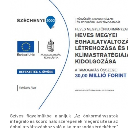
Szíves figyelmükbe ajánljuk „Az önkormányzatok
integráló és koordináló szerepének megerősítése az
éghajlatváltozáshoz való alkalmazkodás érdekében”