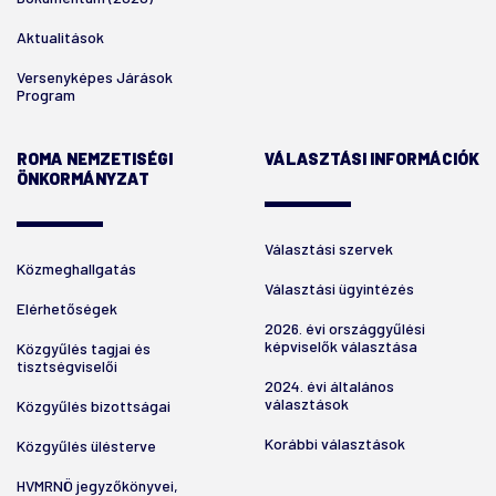
Aktualitások
Versenyképes Járások
Program
ROMA NEMZETISÉGI
VÁLASZTÁSI INFORMÁCIÓK
ÖNKORMÁNYZAT
Választási szervek
Közmeghallgatás
Választási ügyintézés
Elérhetőségek
2026. évi országgyűlési
képviselők választása
Közgyűlés tagjai és
tisztségviselői
2024. évi általános
választások
Közgyűlés bizottságai
Korábbi választások
Közgyűlés ülésterve
HVMRNÖ jegyzőkönyvei,