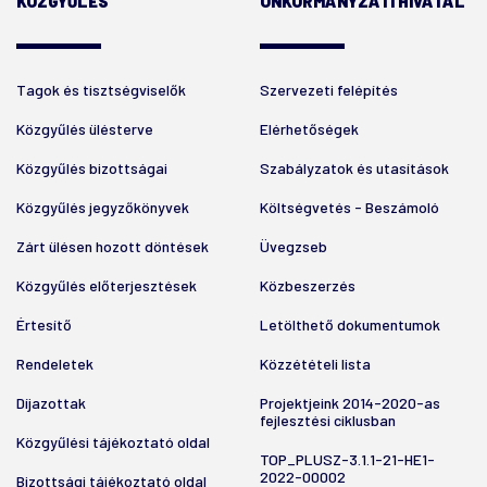
KÖZGYŰLÉS
ÖNKORMÁNYZATI HIVATAL
Tagok és tisztségviselők
Szervezeti felépítés
Közgyűlés ülésterve
Elérhetőségek
Közgyűlés bizottságai
Szabályzatok és utasítások
Közgyűlés jegyzőkönyvek
Költségvetés - Beszámoló
Zárt ülésen hozott döntések
Üvegzseb
Közgyűlés előterjesztések
Közbeszerzés
Értesítő
Letölthető dokumentumok
Rendeletek
Közzétételi lista
Díjazottak
Projektjeink 2014-2020-as
fejlesztési ciklusban
Közgyűlési tájékoztató oldal
TOP_PLUSZ-3.1.1-21-HE1-
2022-00002
Bizottsági tájékoztató oldal