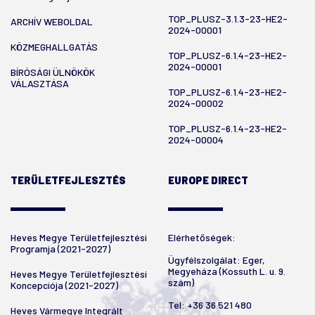
TOP_PLUSZ-3.1.3-23-HE2-
ARCHÍV WEBOLDAL
2024-00001
KÖZMEGHALLGATÁS
TOP_PLUSZ-6.1.4-23-HE2-
2024-00001
BÍRÓSÁGI ÜLNÖKÖK
VÁLASZTÁSA
TOP_PLUSZ-6.1.4-23-HE2-
2024-00002
TOP_PLUSZ-6.1.4-23-HE2-
2024-00004
TERÜLETFEJLESZTÉS
EUROPE DIRECT
Heves Megye Területfejlesztési
Elérhetőségek:
Programja (2021-2027)
Ügyfélszolgálat: Eger,
Megyeháza (Kossuth L. u. 9.
Heves Megye Területfejlesztési
szám)
Koncepciója (2021-2027)
Tel:
+36 36 521 480
Heves Vármegye Integrált