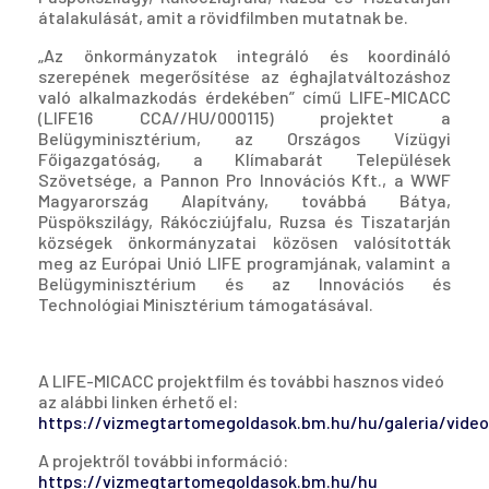
átalakulását, amit a rövidfilmben mutatnak be.
„Az önkormányzatok integráló és koordináló
szerepének megerősítése az éghajlatváltozáshoz
való alkalmazkodás érdekében” című LIFE-MICACC
(LIFE16 CCA//HU/000115) projektet a
Belügyminisztérium, az Országos Vízügyi
Főigazgatóság, a Klímabarát Települések
Szövetsége, a Pannon Pro Innovációs Kft., a WWF
Magyarország Alapítvány, továbbá Bátya,
Püspökszilágy, Rákócziújfalu, Ruzsa és Tiszatarján
községek önkormányzatai közösen valósították
meg az Európai Unió LIFE programjának, valamint a
Belügyminisztérium és az Innovációs és
Technológiai Minisztérium támogatásával.
A LIFE-MICACC projektfilm és további hasznos videó
az alábbi linken érhető el:
https://vizmegtartomegoldasok.bm.hu/hu/galeria/vide
A projektről további információ:
https://vizmegtartomegoldasok.bm.hu/hu