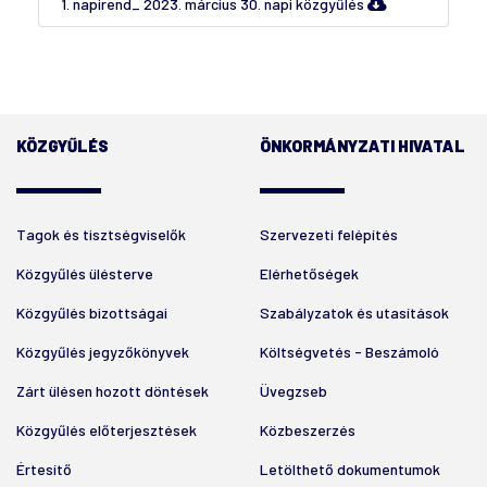
1. napirend_ 2023. március 30. napi közgyűlés
KÖZGYŰLÉS
ÖNKORMÁNYZATI HIVATAL
Tagok és tisztségviselők
Szervezeti felépítés
Közgyűlés ülésterve
Elérhetőségek
Közgyűlés bizottságai
Szabályzatok és utasítások
Közgyűlés jegyzőkönyvek
Költségvetés - Beszámoló
Zárt ülésen hozott döntések
Üvegzseb
Közgyűlés előterjesztések
Közbeszerzés
Értesítő
Letölthető dokumentumok