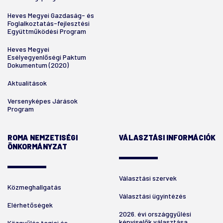
Heves Megyei Gazdaság- és
Foglalkoztatás-fejlesztési
Együttműködési Program
Heves Megyei
Esélyegyenlőségi Paktum
Dokumentum (2020)
Aktualitások
Versenyképes Járások
Program
ROMA NEMZETISÉGI
VÁLASZTÁSI INFORMÁCIÓK
ÖNKORMÁNYZAT
Választási szervek
Közmeghallgatás
Választási ügyintézés
Elérhetőségek
2026. évi országgyűlési
képviselők választása
Közgyűlés tagjai és