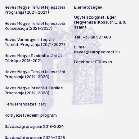
Heves Megye Területfejlesztési
Elérhetőségek:
Programja (2021-2027)
Ügyfélszolgálat: Eger,
Megyeháza (Kossuth L. u. 9.
Heves Megye Területfejlesztési
szám)
Koncepciója (2021-2027)
Tel:
+36 36 521 480
Heves Vármegye Integrált
Területi Programja (2021-2027)
E-mail:
heves@europedirect.hu
Heves Megye Szolgáltatási Út
Térképe 2019-2021
Facebook:
EDHeves
Heves Megye Területfejlesztési
Programja (2014-2020)
Heves Megye Integrált Területi
Programja (2014-2020)
Területrendezési terv
Környezetvédelmi program
Gazdasági program 2019-2024
Gazdasági program 2024-2029