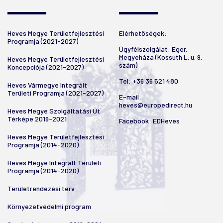
Heves Megye Területfejlesztési
Elérhetőségek:
Programja (2021-2027)
Ügyfélszolgálat: Eger,
Megyeháza (Kossuth L. u. 9.
Heves Megye Területfejlesztési
szám)
Koncepciója (2021-2027)
Tel:
+36 36 521 480
Heves Vármegye Integrált
Területi Programja (2021-2027)
E-mail:
heves@europedirect.hu
Heves Megye Szolgáltatási Út
Térképe 2019-2021
Facebook:
EDHeves
Heves Megye Területfejlesztési
Programja (2014-2020)
Heves Megye Integrált Területi
Programja (2014-2020)
Területrendezési terv
Környezetvédelmi program