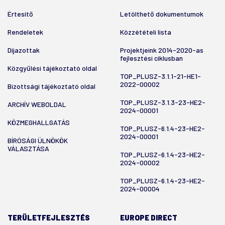
Értesítő
Letölthető dokumentumok
Rendeletek
Közzétételi lista
Díjazottak
Projektjeink 2014-2020-as
fejlesztési ciklusban
Közgyűlési tájékoztató oldal
TOP_PLUSZ-3.1.1-21-HE1-
2022-00002
Bizottsági tájékoztató oldal
TOP_PLUSZ-3.1.3-23-HE2-
ARCHÍV WEBOLDAL
2024-00001
KÖZMEGHALLGATÁS
TOP_PLUSZ-6.1.4-23-HE2-
2024-00001
BÍRÓSÁGI ÜLNÖKÖK
VÁLASZTÁSA
TOP_PLUSZ-6.1.4-23-HE2-
2024-00002
TOP_PLUSZ-6.1.4-23-HE2-
2024-00004
TERÜLETFEJLESZTÉS
EUROPE DIRECT