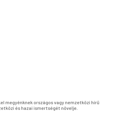
kel megyénknek országos vagy nemzetközi hírű
etközi és hazai ismertségét növelje.