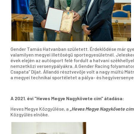
Gender Tamás Hatvanban született. Érdeklődése már gyerm
valamilyen megyei illetőségű sportegyesületnél. Jeleske
évek elején az autósport felé fordult a hatvani székhelly
nemzetközi versenypályákra. A Gender Racing folyamatos
Csapata” Díjat. Állandó résztvevője volt a nagy múltú M
a megyei technikai sportéletet a pálya- és hegyiversenye
A 2021. évi "Heves Megye Nagykövete cím" átadása:
Heves Megye Közgyűlése, a
„Heves Megye Nagykövete cím
Közgyűlés elnöke.