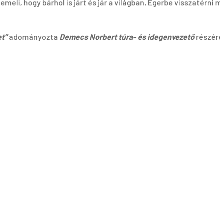
li, hogy bárhol is járt és jár a világban, Egerbe visszatérni mi
t”
adományozta
Demecs Norbert túra- és idegenvezető
részére