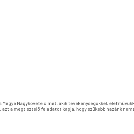
s Megye Nagykövete címet, akik tevékenységükkel, életművük
, azt a megtisztelő feladatot kapja, hogy szűkebb hazánk nemz