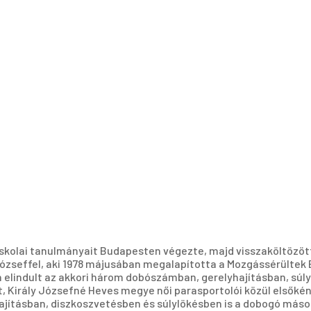
piskolai tanulmányait Budapesten végezte, majd visszaköltözöt
ózseffel, aki 1978 májusában megalapította a Mozgássérültek 
elindult az akkori három dobószámban, gerelyhajításban, súly
ett, Király Józsefné Heves megye női parasportolói közül elsők
jításban, diszkoszvetésben és súlylökésben is a dobogó máso