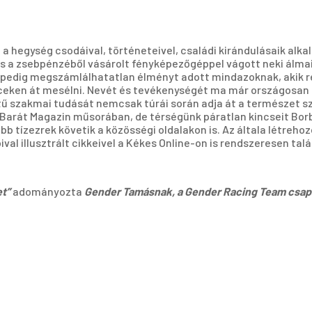
 hegység csodáival, történeteivel, családi kirándulásaik alka
 és a zsebpénzéből vásárolt fényképezőgéppel vágott neki álmai
n pedig megszámlálhatatlan élményt adott mindazoknak, akik ré
rceken át mesélni. Nevét és tevékenységét ma már országosan 
 szakmai tudását nemcsak túrái során adja át a természet sz
d-Barát Magazin műsorában, de térségünk páratlan kincseit Bo
 tízezrek követik a közösségi oldalakon is. Az általa létrehozo
l illusztrált cikkeivel a Kékes Online-on is rendszeresen tal
t”
adományozta
Gender Tamásnak, a Gender Racing Team csap