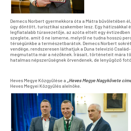
Demecs Norbert gyermekkora óta a Mátra bűvöletében él, a
úgy döntött, turisztikai szakember lesz. Egy hátizsákkal
legfiatalabb túravezetője, az azóta eltelt egy évtizedbe
szeglete, amit ő ne ismerne, melyről ne tudna hosszú pe
térségünkbe a természetbarátok. Demecs Norbert sokrétű
vendége, rendszeresen láthatjuk a Duna televízió Csalá
megmutatta már a nézőknek. Írásait, történeteit mára több
hatalmas népszerűségnek örvendenek, de lenyűgöző fotóiva
Heves Megye Közgyűlése a
„Heves Megye Nagykövete címe
Heves Megyei Közgyűlés alelnöke.