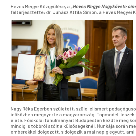
Heves Megye Közgyűlése, a
„Heves Megye Nagykövete cím
felterjesztette: dr. Juhász Attila Simon, a Heves Megyei 
Nagy Réka Egerben született, szülei elismert pedagógusok
időközben megnyerte a magyarországi Topmodell leszek ver
élete. Főiskolai tanulmányait Budapesten kezdte meg k
mindig is többről szólt a külsőségeknél. Munkája során m
emberekkel dolgozott, s dolgozik a mai napig együtt, ami b