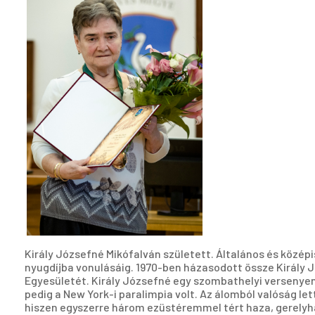
Király Józsefné Mikófalván született. Általános és közé
nyugdíjba vonulásáig. 1970-ben házasodott össze Király J
Egyesületét. Király Józsefné egy szombathelyi versenyen 
pedig a New York-i paralimpia volt. Az álomból valóság l
hiszen egyszerre három ezüstéremmel tért haza, gerelyha