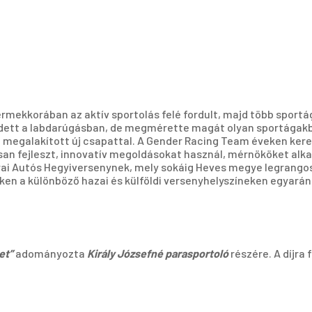
ekkorában az aktív sportolás felé fordult, majd több sportág
dett a labdarúgásban, de megmérette magát olyan sportágakban 
el megalakított új csapattal. A Gender Racing Team éveken kere
an fejleszt, innovatív megoldásokat használ, mérnököket alka
átrai Autós Hegyiversenynek, mely sokáig Heves megye legrang
ken a különböző hazai és külföldi versenyhelyszíneken egyarán
et”
adományozta
Király Józsefné parasportoló
részére. A díjra 