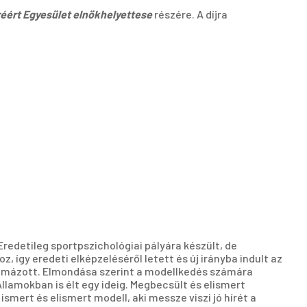
réért Egyesület elnökhelyettese
részére. A díjra
redetileg sportpszichológiai pályára készült, de
így eredeti elképzeléséről letett és új irányba indult az
omázott. Elmondása szerint a modellkedés számára
llamokban is élt egy ideig. Megbecsült és elismert
smert és elismert modell, aki messze viszi jó hírét a