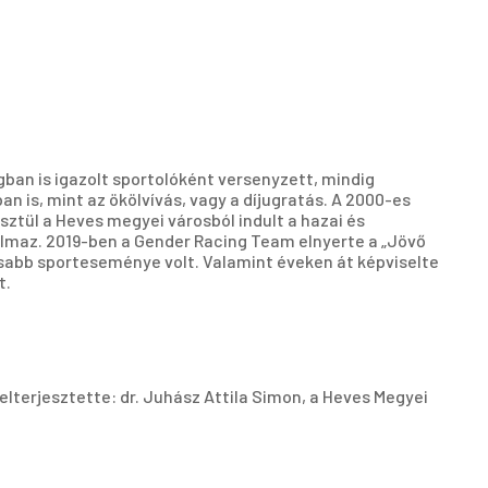
ban is igazolt sportolóként versenyzett, mindig
is, mint az ökölvívás, vagy a díjugratás. A 2000-es
sztül a Heves megyei városból indult a hazai és
lmaz. 2019-ben a Gender Racing Team elnyerte a „Jövő
osabb sporteseménye volt. Valamint éveken át képviselte
t.
felterjesztette: dr. Juhász Attila Simon, a Heves Megyei