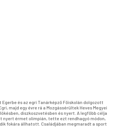
t Egerbe és az egri Tanárképző Főiskolán dolgozott
Egri, majd egy évre rá a Mozgássérültek Heves Megyei
lökésben, diszkoszvetésben és nyert. A legfőbb célja
ént nyert érmet olimpián, tette ezt rendhagyó módon,
dik fokára állhatott. Családjában megmaradt a sport