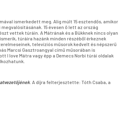
lmával ismerkedett meg. Alig múlt 15 esztendős, amikor
 megvalósításának. 15 évesen ő lett az ország
szt vettek túráin. A Mátrának és a Bükknek nincs olyan
ismerik, túráira hazánk minden részéből érkeznek
erelmeseinek, televíziós műsorok kedvelt és népszerű
rbás Marcsi Gasztroangyal című műsorában is
tt I love Mátra vagy épp a Demecs Norbi túrái oldalak
álkozhatunk.
atvezetőjének
. A díjra felterjesztette: Tóth Csaba, a