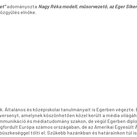
et”
adományozta
Nagy Réka modell, műsorvezető, az Eger Sike
Közgyűlés elnöke.
. Általános és középiskolai tanulmányait is Egerben végezte. E
senyt, amelynek köszönhetően közel került a média világához, 
ommunikáció és médiatudomány szakon, de végül Egerben dipl
egfordult Európa számos országában, de az Amerikai Egyesült Á
üszkeséggel tölti el. Szűkebb hazánkban és határainkon túl is i