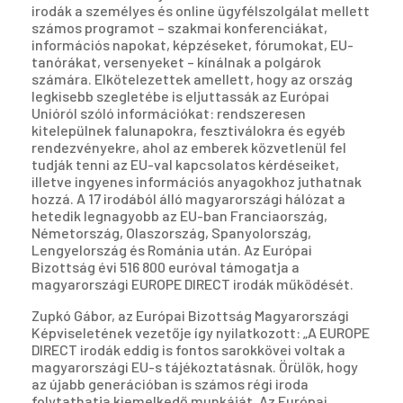
irodák a személyes és online ügyfélszolgálat mellett
számos programot – szakmai konferenciákat,
információs napokat, képzéseket, fórumokat, EU-
tanórákat, versenyeket – kínálnak a polgárok
számára. Elkötelezettek amellett, hogy az ország
legkisebb szegletébe is eljuttassák az Európai
Unióról szóló információkat: rendszeresen
kitelepülnek falunapokra, fesztiválokra és egyéb
rendezvényekre, ahol az emberek közvetlenül fel
tudják tenni az EU-val kapcsolatos kérdéseiket,
illetve ingyenes információs anyagokhoz juthatnak
hozzá. A 17 irodából álló magyarországi hálózat a
hetedik legnagyobb az EU-ban Franciaország,
Németország, Olaszország, Spanyolország,
Lengyelország és Románia után. Az Európai
Bizottság évi 516 800 euróval támogatja a
magyarországi EUROPE DIRECT irodák működését.
Zupkó Gábor, az Európai Bizottság Magyarországi
Képviseletének vezetője így nyilatkozott: „A EUROPE
DIRECT irodák eddig is fontos sarokkövei voltak a
magyarországi EU-s tájékoztatásnak. Örülök, hogy
az újabb generációban is számos régi iroda
folytathatja kiemelkedő munkáját. Az Európai