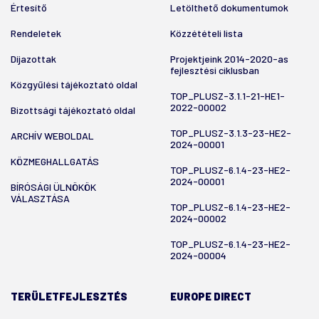
Értesítő
Letölthető dokumentumok
Rendeletek
Közzétételi lista
Díjazottak
Projektjeink 2014-2020-as
fejlesztési ciklusban
Közgyűlési tájékoztató oldal
TOP_PLUSZ-3.1.1-21-HE1-
2022-00002
Bizottsági tájékoztató oldal
TOP_PLUSZ-3.1.3-23-HE2-
ARCHÍV WEBOLDAL
2024-00001
KÖZMEGHALLGATÁS
TOP_PLUSZ-6.1.4-23-HE2-
2024-00001
BÍRÓSÁGI ÜLNÖKÖK
VÁLASZTÁSA
TOP_PLUSZ-6.1.4-23-HE2-
2024-00002
TOP_PLUSZ-6.1.4-23-HE2-
2024-00004
TERÜLETFEJLESZTÉS
EUROPE DIRECT