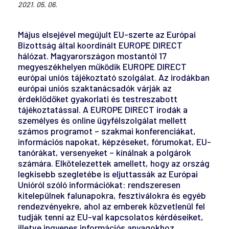
2021. 05. 06.
Május elsejével megújult EU-szerte az Európai
Bizottság által koordinált EUROPE DIRECT
hálózat. Magyarországon mostantól 17
megyeszékhelyen működik EUROPE DIRECT
európai uniós tájékoztató szolgálat. Az irodákban
európai uniós szaktanácsadók várják az
érdeklődőket gyakorlati és testreszabott
tájékoztatással. A EUROPE DIRECT irodák a
személyes és online ügyfélszolgálat mellett
számos programot – szakmai konferenciákat,
információs napokat, képzéseket, fórumokat, EU-
tanórákat, versenyeket – kínálnak a polgárok
számára. Elkötelezettek amellett, hogy az ország
legkisebb szegletébe is eljuttassák az Európai
Unióról szóló információkat: rendszeresen
kitelepülnek falunapokra, fesztiválokra és egyéb
rendezvényekre, ahol az emberek közvetlenül fel
tudják tenni az EU-val kapcsolatos kérdéseiket,
illetve ingyenes információs anyagokhoz