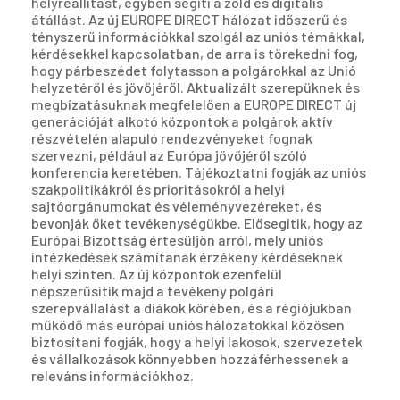
helyreállítást, egyben segíti a zöld és digitális
átállást. Az új EUROPE DIRECT hálózat időszerű és
tényszerű információkkal szolgál az uniós témákkal,
kérdésekkel kapcsolatban, de arra is törekedni fog,
hogy párbeszédet folytasson a polgárokkal az Unió
helyzetéről és jövőjéről. Aktualizált szerepüknek és
megbízatásuknak megfelelően a EUROPE DIRECT új
generációját alkotó központok a polgárok aktív
részvételén alapuló rendezvényeket fognak
szervezni, például az Európa jövőjéről szóló
konferencia keretében. Tájékoztatni fogják az uniós
szakpolitikákról és prioritásokról a helyi
sajtóorgánumokat és véleményvezéreket, és
bevonják őket tevékenységükbe. Elősegítik, hogy az
Európai Bizottság értesüljön arról, mely uniós
intézkedések számítanak érzékeny kérdéseknek
helyi szinten. Az új központok ezenfelül
népszerűsítik majd a tevékeny polgári
szerepvállalást a diákok körében, és a régiójukban
működő más európai uniós hálózatokkal közösen
biztosítani fogják, hogy a helyi lakosok, szervezetek
és vállalkozások könnyebben hozzáférhessenek a
releváns információkhoz.