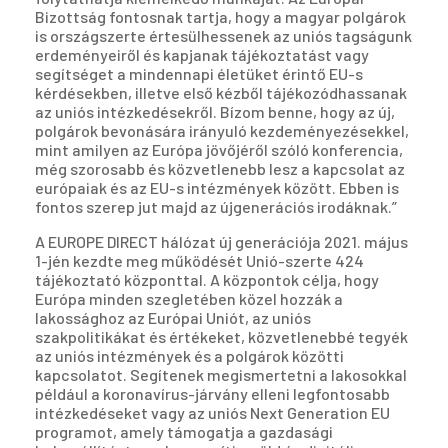
Bizottság fontosnak tartja, hogy a magyar polgárok
is országszerte értesülhessenek az uniós tagságunk
erdeményeiről és kapjanak tájékoztatást vagy
segítséget a mindennapi életüket érintő EU-s
kérdésekben, illetve első kézből tájékozódhassanak
az uniós intézkedésekről. Bízom benne, hogy az új,
polgárok bevonására irányuló kezdeményezésekkel,
mint amilyen az Európa jövőjéről szóló konferencia,
még szorosabb és közvetlenebb lesz a kapcsolat az
európaiak és az EU-s intézmények között. Ebben is
fontos szerep jut majd az újgenerációs irodáknak.”
A EUROPE DIRECT hálózat új generációja 2021. május
1-jén kezdte meg működését Unió-szerte 424
tájékoztató központtal. A központok célja, hogy
Európa minden szegletében közel hozzák a
lakossághoz az Európai Uniót, az uniós
szakpolitikákat és értékeket, közvetlenebbé tegyék
az uniós intézmények és a polgárok közötti
kapcsolatot. Segítenek megismertetni a lakosokkal
például a koronavírus-járvány elleni legfontosabb
intézkedéseket vagy az uniós Next Generation EU
programot, amely támogatja a gazdasági