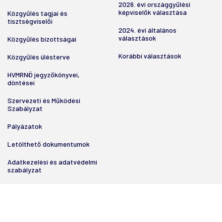
2026. évi országgyűlési
képviselők választása
Közgyűlés tagjai és
tisztségviselői
2024. évi általános
választások
Közgyűlés bizottságai
Korábbi választások
Közgyűlés ülésterve
HVMRNÖ jegyzőkönyvei,
döntései
Szervezeti és Működési
Szabályzat
Pályázatok
Letölthető dokumentumok
Adatkezelési és adatvédelmi
szabályzat