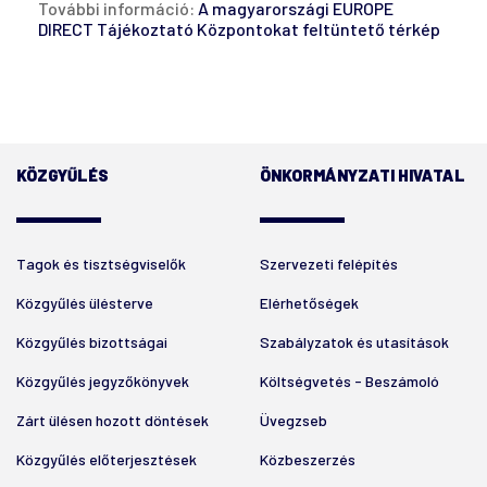
További információ:
A magyarországi EUROPE
DIRECT Tájékoztató Központokat feltüntető térkép
KÖZGYŰLÉS
ÖNKORMÁNYZATI HIVATAL
Tagok és tisztségviselők
Szervezeti felépítés
Közgyűlés ülésterve
Elérhetőségek
Közgyűlés bizottságai
Szabályzatok és utasítások
Közgyűlés jegyzőkönyvek
Költségvetés - Beszámoló
Zárt ülésen hozott döntések
Üvegzseb
Közgyűlés előterjesztések
Közbeszerzés