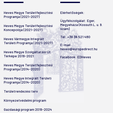
Heves Megye Területfejlesztési
Elérhetőségek:
Programja (2021-2027)
Ügyfélszolgálat: Eger,
Megyeháza (Kossuth L. u. 9.
Heves Megye Területfejlesztési
szám)
Koncepciója (2021-2027)
Tel:
+36 36 521 480
Heves Vármegye Integrált
Területi Programja (2021-2027)
E-mail:
heves@europedirect.hu
Heves Megye Szolgáltatási Út
Térképe 2019-2021
Facebook:
EDHeves
Heves Megye Területfejlesztési
Programja (2014-2020)
Heves Megye Integrált Területi
Programja (2014-2020)
Területrendezési terv
Környezetvédelmi program
Gazdasági program 2019-2024