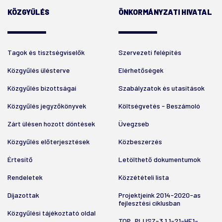
KÖZGYŰLÉS
ÖNKORMÁNYZATI HIVATAL
Tagok és tisztségviselők
Szervezeti felépítés
Közgyűlés ülésterve
Elérhetőségek
Közgyűlés bizottságai
Szabályzatok és utasítások
Közgyűlés jegyzőkönyvek
Költségvetés - Beszámoló
Zárt ülésen hozott döntések
Üvegzseb
Közgyűlés előterjesztések
Közbeszerzés
Értesítő
Letölthető dokumentumok
Rendeletek
Közzétételi lista
Díjazottak
Projektjeink 2014-2020-as
fejlesztési ciklusban
Közgyűlési tájékoztató oldal
TOP_PLUSZ-3.1.1-21-HE1-