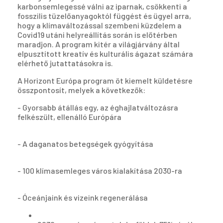
karbonsemlegessé válni az iparnak, csökkenti a
fosszilis tüzelőanyagoktól függést és ügyel arra,
hogy a klímaváltozással szembeni küzdelem a
Covid19 utáni helyreállítás során is előtérben
maradjon. A program kitér a világjárvány által
elpusztított kreatív és kulturális ágazat számára
elérhető jutattatásokra is.
A Horizont Európa program öt kiemelt küldetésre
összpontosít, melyek a következők:
- Gyorsabb átállás egy, az éghajlatváltozásra
felkészült, ellenálló Európára
- A daganatos betegségek gyógyítása
- 100 klímasemleges város kialakítása 2030-ra
- Óceánjaink és vizeink regenerálása