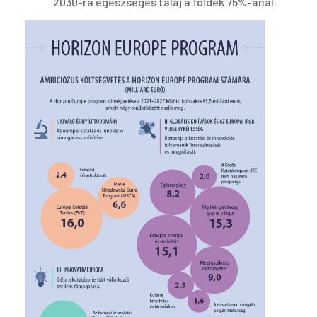
2030-ra egészséges talaj a földek 75%-ánál.