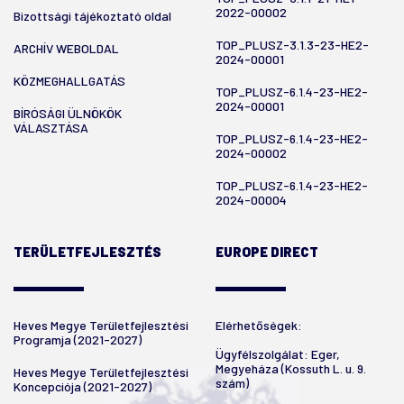
2022-00002
Bizottsági tájékoztató oldal
TOP_PLUSZ-3.1.3-23-HE2-
ARCHÍV WEBOLDAL
2024-00001
KÖZMEGHALLGATÁS
TOP_PLUSZ-6.1.4-23-HE2-
2024-00001
BÍRÓSÁGI ÜLNÖKÖK
VÁLASZTÁSA
TOP_PLUSZ-6.1.4-23-HE2-
2024-00002
TOP_PLUSZ-6.1.4-23-HE2-
2024-00004
TERÜLETFEJLESZTÉS
EUROPE DIRECT
Heves Megye Területfejlesztési
Elérhetőségek:
Programja (2021-2027)
Ügyfélszolgálat: Eger,
Megyeháza (Kossuth L. u. 9.
Heves Megye Területfejlesztési
szám)
Koncepciója (2021-2027)