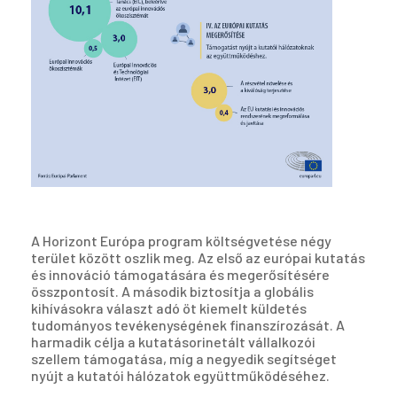
A Horizont Európa program költségvetése négy
terület között oszlik meg. Az első az európai kutatás
és innováció támogatására és megerősítésére
összpontosít. A második biztosítja a globális
kihívásokra választ adó öt kiemelt küldetés
tudományos tevékenységének finanszírozását. A
harmadik célja a kutatásorinetált vállalkozói
szellem támogatása, míg a negyedik segítséget
nyújt a kutatói hálózatok együttműködéséhez.