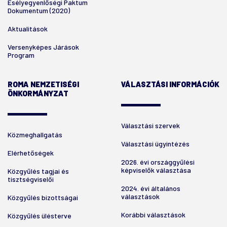
Esélyegyenlőségi Paktum
Dokumentum (2020)
Aktualitások
Versenyképes Járások
Program
ROMA NEMZETISÉGI
VÁLASZTÁSI INFORMÁCIÓK
ÖNKORMÁNYZAT
Választási szervek
Közmeghallgatás
Választási ügyintézés
Elérhetőségek
2026. évi országgyűlési
képviselők választása
Közgyűlés tagjai és
tisztségviselői
2024. évi általános
választások
Közgyűlés bizottságai
Korábbi választások
Közgyűlés ülésterve