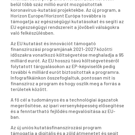
belül több száz millió eurót mozgósítottak
koronavírus-kutatási projektekbe. Az új program, a
Horizon Europe/Horizont Európa továbbra is
támogatja az egészségügyi kutatásokat és segíti az
EU egészségügyi rendszereit a jövőbeli válságokra
való felkészülésben.
Az EU kutatást és innovációt támogató
finanszírozási programjának 2021-2027 közötti
időszakra vonatkozó költségvetése meghaladja a 95
milliárd eurót. Az EU hosszú távú költségvetéséről
folytatott tárgyalásokon az EP-képviselők pedig
további 4 milliárd eurót biztosítottak a programra.
Infografikáinkon összefoglaltuk, pontosan mit is
finanszíroz a program és hogy oszlik meg a forrás a
területek között.
A fő cél a tudományos és a technológiai ágazatok
megerősítése, az ipari versenyképesség elősegítése
és a fenntartható fejlődés megvalósítása az EU-
ban.
Az új uniós kutatásfinanszírozási program
támogatja a digitális és a zöld átmenetet és segít