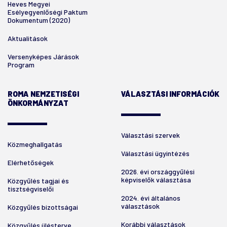
Heves Megyei
Esélyegyenlőségi Paktum
Dokumentum (2020)
Aktualitások
Versenyképes Járások
Program
ROMA NEMZETISÉGI
VÁLASZTÁSI INFORMÁCIÓK
ÖNKORMÁNYZAT
Választási szervek
Közmeghallgatás
Választási ügyintézés
Elérhetőségek
2026. évi országgyűlési
képviselők választása
Közgyűlés tagjai és
tisztségviselői
2024. évi általános
választások
Közgyűlés bizottságai
Korábbi választások
Közgyűlés ülésterve