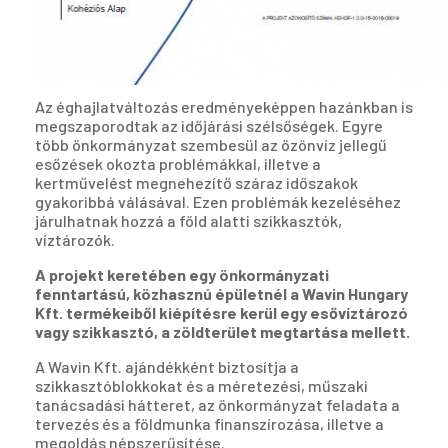
Az éghajlatváltozás eredményeképpen hazánkban is
megszaporodtak az időjárási szélsőségek. Egyre
több önkormányzat szembesül az özönvíz jellegű
esőzések okozta problémákkal, illetve a
kertművelést megnehezítő száraz időszakok
gyakoribbá válásával. Ezen problémák kezeléséhez
járulhatnak hozzá a föld alatti szikkasztók,
víztározók.
A projekt keretében egy önkormányzati
fenntartású, közhasznú épületnél a Wavin Hungary
Kft. termékeiből kiépítésre kerül egy esővíztározó
vagy szikkasztó, a zöldterület megtartása mellett.
A Wavin Kft. ajándékként biztosítja a
szikkasztóblokkokat és a méretezési, műszaki
tanácsadási hátteret, az önkormányzat feladata a
tervezés és a földmunka finanszírozása, illetve a
megoldás népszerűsítése.