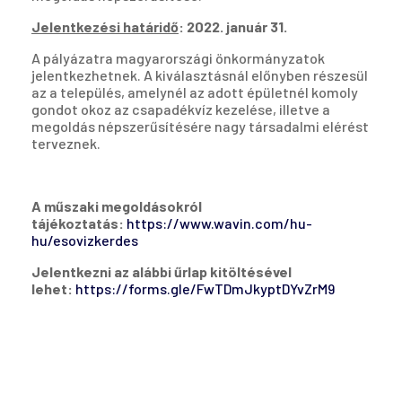
Jelentkezési határidő
: 2022. január 31.
A pályázatra magyarországi önkormányzatok
jelentkezhetnek. A kiválasztásnál előnyben részesül
az a település, amelynél az adott épületnél komoly
gondot okoz az csapadékvíz kezelése, illetve a
megoldás népszerűsítésére nagy társadalmi elérést
terveznek.
A műszaki megoldásokról
tájékoztatás:
https://www.wavin.com/hu-
hu/esovizkerdes
Jelentkezni az alábbi űrlap kitöltésével
lehet:
https://forms.gle/FwTDmJkyptDYvZrM9