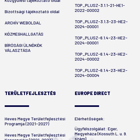
Közgyűlési tájékoztató oldal
TOP_PLUSZ-3.1.1-21-HE1-
2022-00002
Bizottsági tájékoztató oldal
TOP_PLUSZ-3.1.3-23-HE2-
ARCHÍV WEBOLDAL
2024-00001
KÖZMEGHALLGATÁS
TOP_PLUSZ-6.1.4-23-HE2-
2024-00001
BÍRÓSÁGI ÜLNÖKÖK
VÁLASZTÁSA
TOP_PLUSZ-6.1.4-23-HE2-
2024-00002
TOP_PLUSZ-6.1.4-23-HE2-
2024-00004
TERÜLETFEJLESZTÉS
EUROPE DIRECT
Heves Megye Területfejlesztési
Elérhetőségek:
Programja (2021-2027)
Ügyfélszolgálat: Eger,
Megyeháza (Kossuth L. u. 9.
Heves Megye Területfejlesztési
szám)
Koncepciója (2021-2027)