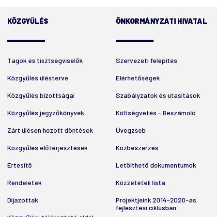
KÖZGYŰLÉS
ÖNKORMÁNYZATI HIVATAL
Tagok és tisztségviselők
Szervezeti felépítés
Közgyűlés ülésterve
Elérhetőségek
Közgyűlés bizottságai
Szabályzatok és utasítások
Közgyűlés jegyzőkönyvek
Költségvetés - Beszámoló
Zárt ülésen hozott döntések
Üvegzseb
Közgyűlés előterjesztések
Közbeszerzés
Értesítő
Letölthető dokumentumok
Rendeletek
Közzétételi lista
Díjazottak
Projektjeink 2014-2020-as
fejlesztési ciklusban