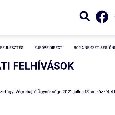
FEJLESZTÉS
EUROPE DIRECT
ROMA NEMZETISÉGI Ö
ATI FELHÍVÁSOK
zetügyi Végrehajtó Ügynöksége 2021. július 13-án közzétette