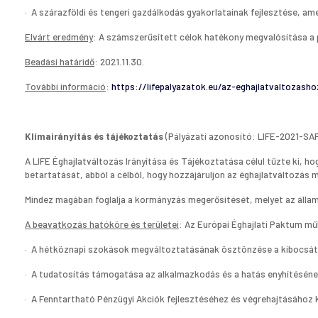
· A szárazföldi és tengeri gazdálkodás gyakorlatainak fejlesztése, 
Elvárt eredmény
: A számszerűsített célok hatékony megvalósítása a p
Beadási határidő
: 2021.11.30.
További információ
:
https://lifepalyazatok.eu/az-eghajlatvaltozasho
Klímairányítás és tájékoztatás
(Pályázati azonosító: LIFE-2021-S
A LIFE Éghajlatváltozás Irányítása és Tájékoztatása célul tűzte ki, 
betartatását, abból a célból, hogy hozzájáruljon az éghajlatváltozá
Mindez magában foglalja a kormányzás megerősítését, melyet az állam
A beavatkozás hatóköre és területei
: Az Európai Éghajlati Paktum 
· A hétköznapi szokások megváltoztatásának ösztönzése a kibocsátá
· A tudatosítás támogatása az alkalmazkodás és a hatás enyhítésének
· A Fenntartható Pénzügyi Akciók fejlesztéséhez és végrehajtásához