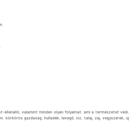
n.
.
-ellenálló, valamint minden olyan folyamat, ami a természetet védi,
 körkörös gazdaság, hulladék, levegő, víz, talaj, zaj, vegyszerek, új