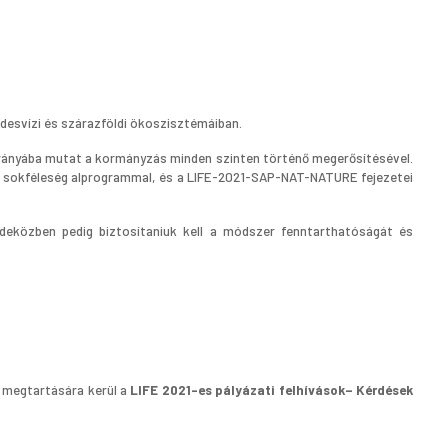
 édesvízi és szárazföldi ökoszisztémáiban.
ek irányába mutat a kormányzás minden szinten történő megerősítésével.
iai sokféleség alprogrammal, és a LIFE-2021-SAP-NAT-NATURE fejezetei
ndeközben pedig biztosítaniuk kell a módszer fenntarthatóságát és
megtartására kerül a
LIFE 2021-es pályázati felhívások– Kérdések