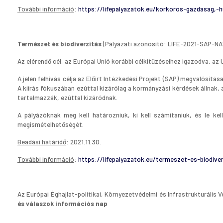
További információ
:
https://lifepalyazatok.eu/korkoros-gazdasag,-h
Természet és biodiverzitás
(Pályázati azonosító: LIFE-2021-SAP-N
Az elérendő cél, az Európai Unió korábbi célkitűzéseihez igazodva, az 
A jelen felhívás célja az Előírt Intézkedési Projekt (SAP) megvalósít
A kiírás fókuszában ezúttal kizárólag a kormányzási kérdések állnak
tartalmazzák, ezúttal kizáródnak.
A pályázóknak meg kell határozniuk, ki kell számítaniuk, és le k
megismételhetőségét.
Beadási határidő
: 2021.11.30.
További információ
:
https://lifepalyazatok.eu/termeszet-es-biodive
Az Európai Éghajlat-politikai, Környezetvédelmi és Infrastrukturáli
és válaszok információs nap