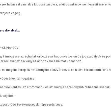
amelyek hatással vannak a kibocsátásokra, a kibocsátások semlegesítésére,
rojekt végéig.
z-valo-alkal…
AP-CLIMA-GOV)
hogy támogassa az éghajlatváltozással kapcsolatos uniós jogszabályok és po
s mérsékléséhez és/vagy az ahhoz való alkalmazkodáshoz.
i és magánszereplők hatékonyabb részvételével és a civil társadalom fokozo
működésének támogatása:
scsökkentés, az erőforrások és az energia hatékonyabb felhasználásának 
 céljából.
 kapcsolódó tevékenységek népszerűsítése.