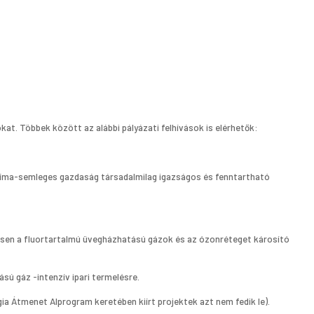
kat. Többek között az alábbi pályázati felhívások is elérhetők:
 klíma-semleges gazdaság társadalmilag igazságos és fenntartható
en a fluortartalmú üvegházhatású gázok és az ózonréteget károsító
ú gáz -intenzív ipari termelésre.
ia Átmenet Alprogram keretében kiírt projektek azt nem fedik le).