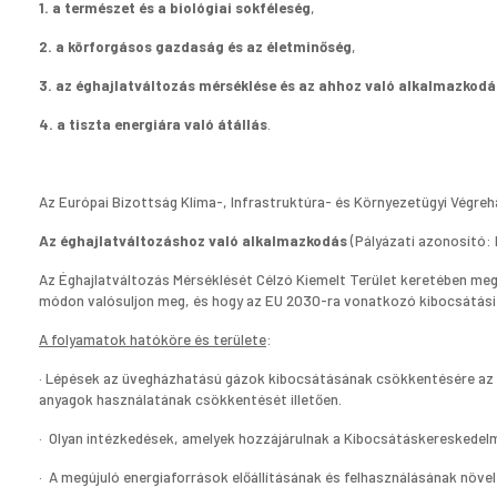
1. a természet és a biológiai sokféleség
,
2. a körforgásos gazdaság és az életminőség
,
3.
az éghajlatváltozás mérséklése és az ahhoz való alkalmazkodá
4.
a tiszta energiára való átállás
.
Az Európai Bizottság Klíma-, Infrastruktúra- és Környezetügyi Végrehaj
Az éghajlatváltozáshoz való alkalmazkodás
(Pályázati azonosító
Az Éghajlatváltozás Mérséklését Célzó Kiemelt Terület keretében meg
módon valósuljon meg, és hogy az EU 2030-ra vonatkozó kibocsátási c
A folyamatok hatóköre és területe
:
· Lépések az üvegházhatású gázok kibocsátásának csökkentésére az
anyagok használatának csökkentését illetően.
· Olyan intézkedések, amelyek hozzájárulnak a Kibocsátáskereskedelm
· A megújuló energiaforrások előállításának és felhasználásának növe