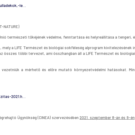
ulladekok,-le…
AT-NATURE)
Unió természeti tőkéjének védelme, fenntartása és helyreállítása a tengeri,
ása, mely a LIFE Természet és biológiai sokféleség alprogram kivitelezésén
, az összes többi tervezet, ami összhangban áll a LIFE Természet és biológ
ell vezetniük a mérhető és előre mutató környezetvédelmi hatásokat. Mi
rzitas-2021.h…
s Végrehajtó Ügynökség (CINEA) szervezésében
2021. szeptember 8-án és 9-én