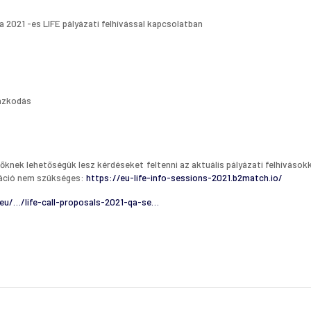
a 2021 -es LIFE pályázati felhívással kapcsolatban
mazkodás
őknek lehetőségük lesz kérdéseket feltenni az aktuális pályázati felhívások
tráció nem szükséges:
https://eu-life-info-sessions-2021.b2match.io/
.eu/…/life-call-proposals-2021-qa-se…