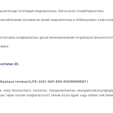
ázad közepi stratégiák megvalósítása, illetve azok továbbfejlesztése.
 mérséklésének növelése és annak megvalósítása a földhasználati szektorba
uortartalmú üvegházhatású gázok berendezéseinek forgalmazói lánca között
kelése.
jekoztatas-20…
erek, Bauhaus forrásai (LIFE-2021-SAP-ENV-ENVIRONMENT)
e, mely fenntartható, körkörös, mérgezésmentes, energiahatékony/éghajlat
an teljes körűen meghatározott témák közül egyet vagy többet kell lefedni: