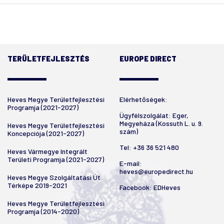
TERÜLETFEJLESZTÉS
EUROPE DIRECT
Heves Megye Területfejlesztési
Elérhetőségek:
Programja (2021-2027)
Ügyfélszolgálat: Eger,
Megyeháza (Kossuth L. u. 9.
Heves Megye Területfejlesztési
szám)
Koncepciója (2021-2027)
Tel:
+36 36 521 480
Heves Vármegye Integrált
Területi Programja (2021-2027)
E-mail:
heves@europedirect.hu
Heves Megye Szolgáltatási Út
Térképe 2019-2021
Facebook:
EDHeves
Heves Megye Területfejlesztési
Programja (2014-2020)