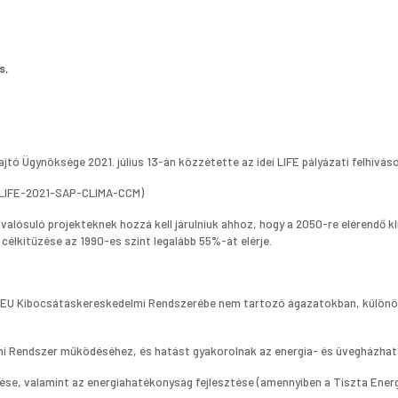
s
,
tó Ügynöksége 2021. július 13-án közzétette az idei LIFE pályázati felhíváso
: LIFE-2021-SAP-CLIMA-CCM)
valósuló projekteknek hozzá kell járulniuk ahhoz, hogy a 2050-re elérendő
élkitűzése az 1990-es szint legalább 55%-át elérje.
 EU Kibocsátáskereskedelmi Rendszerébe nem tartozó ágazatokban, különös
i Rendszer működéséhez, és hatást gyakorolnak az energia- és üvegházhatás
lése, valamint az energiahatékonyság fejlesztése (amennyiben a Tiszta Energ