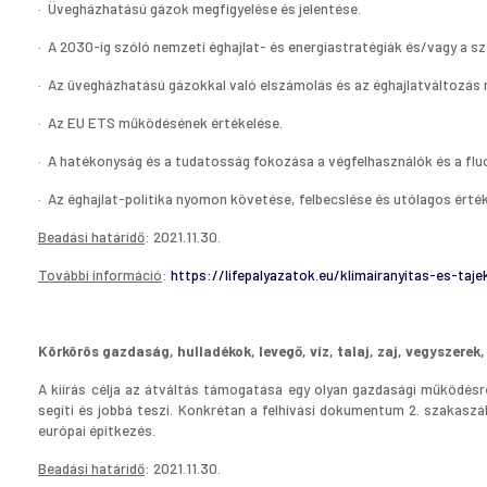
· Üvegházhatású gázok megfigyelése és jelentése.
· A 2030-ig szóló nemzeti éghajlat- és energiastratégiák és/vagy a sz
· Az üvegházhatású gázokkal való elszámolás és az éghajlatváltozás
· Az EU ETS működésének értékelése.
· A hatékonyság és a tudatosság fokozása a végfelhasználók és a fl
· Az éghajlat-politika nyomon követése, felbecslése és utólagos érté
Beadási határidő
: 2021.11.30.
További információ
:
https://lifepalyazatok.eu/klimairanyitas-es-ta
Körkörös gazdaság, hulladékok, levegő, víz, talaj, zaj, vegysz
A kiírás célja az átváltás támogatása egy olyan gazdasági működésr
segíti és jobbá teszi. Konkrétan a felhívási dokumentum 2. szakaszáb
európai építkezés.
Beadási határidő
: 2021.11.30.