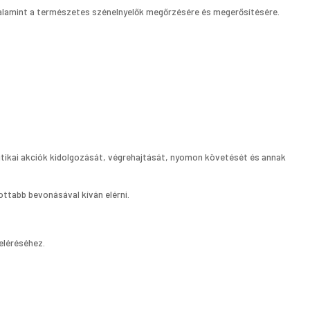
 valamint a természetes szénelnyelők megőrzésére és megerősítésére.
litikai akciók kidolgozását, végrehajtását, nyomon követését és annak
ttabb bevonásával kíván elérni.
eléréséhez.