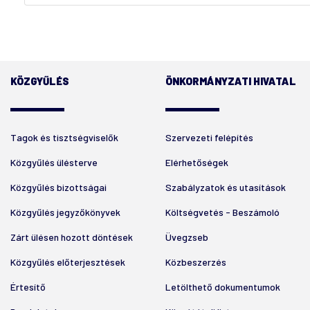
KÖZGYŰLÉS
ÖNKORMÁNYZATI HIVATAL
Tagok és tisztségviselők
Szervezeti felépítés
Közgyűlés ülésterve
Elérhetőségek
Közgyűlés bizottságai
Szabályzatok és utasítások
Közgyűlés jegyzőkönyvek
Költségvetés - Beszámoló
Zárt ülésen hozott döntések
Üvegzseb
Közgyűlés előterjesztések
Közbeszerzés
Értesítő
Letölthető dokumentumok