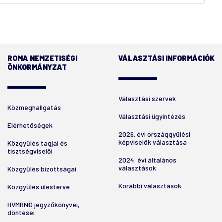
ROMA NEMZETISÉGI
VÁLASZTÁSI INFORMÁCIÓK
ÖNKORMÁNYZAT
Választási szervek
Közmeghallgatás
Választási ügyintézés
Elérhetőségek
2026. évi országgyűlési
képviselők választása
Közgyűlés tagjai és
tisztségviselői
2024. évi általános
választások
Közgyűlés bizottságai
Korábbi választások
Közgyűlés ülésterve
HVMRNÖ jegyzőkönyvei,
döntései