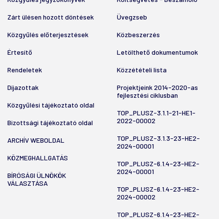
Zárt ülésen hozott döntések
Üvegzseb
Közgyűlés előterjesztések
Közbeszerzés
Értesítő
Letölthető dokumentumok
Rendeletek
Közzétételi lista
Díjazottak
Projektjeink 2014-2020-as
fejlesztési ciklusban
Közgyűlési tájékoztató oldal
TOP_PLUSZ-3.1.1-21-HE1-
2022-00002
Bizottsági tájékoztató oldal
TOP_PLUSZ-3.1.3-23-HE2-
ARCHÍV WEBOLDAL
2024-00001
KÖZMEGHALLGATÁS
TOP_PLUSZ-6.1.4-23-HE2-
2024-00001
BÍRÓSÁGI ÜLNÖKÖK
VÁLASZTÁSA
TOP_PLUSZ-6.1.4-23-HE2-
2024-00002
TOP_PLUSZ-6.1.4-23-HE2-