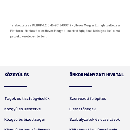
Tájékoztatás a KEHOP-1.2.0-15-2016-00019 - „Heves Megyei Éghajlatváltozási
Platform létrehozása és Heves Megye klímastratégiájának kidolgozása” című
projekt keretében történt.
KÖZGYŰLÉS
ÖNKORMÁNYZATI HIVATAL
Tagok és tisztségviselők
Szervezeti felépítés
Közgyűlés ülésterve
Elérhetőségek
Közgyűlés bizottságai
Szabályzatok és utasítások
Közgyűlés jegyzőkönyvek
Költségvetés - Beszámoló