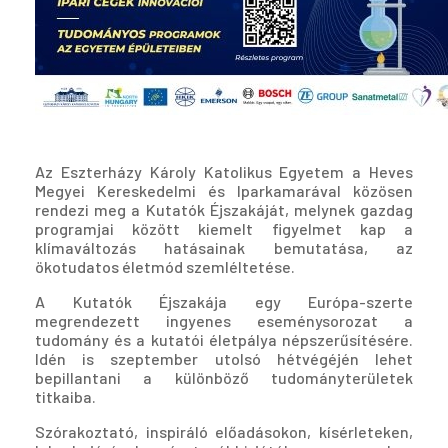
Az Eszterházy Károly Katolikus Egyetem a Heves
Megyei Kereskedelmi és Iparkamarával közösen
rendezi meg a Kutatók Éjszakáját, melynek gazdag
programjai között kiemelt figyelmet kap a
klímaváltozás hatásainak bemutatása, az
ökotudatos életmód szemléltetése.
A Kutatók Éjszakája egy Európa-szerte
megrendezett ingyenes eseménysorozat a
tudomány és a kutatói életpálya népszerűsítésére.
Idén is szeptember utolsó hétvégéjén lehet
bepillantani a különböző tudományterületek
titkaiba.
Szórakoztató, inspiráló előadásokon, kísérleteken,