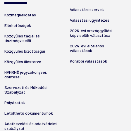
Választási szervek
Közmeghallgatás
Választási ügyintézés
Elérhetőségek
2026. évi országgyűlési
képviselők választása
Közgyűlés tagjai és
tisztségviselői
2024. évi általános
választások
Közgyűlés bizottságai
Korábbi választások
Közgyűlés ülésterve
HVMRNÖ jegyzőkönyvei,
döntései
Szervezeti és Működési
Szabályzat
Pályázatok
Letölthető dokumentumok
Adatkezelési és adatvédelmi
szabályzat