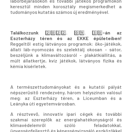
laborbejárásokon és további játékos programokon
keresztül minden korosztály megismerkedhet a
tudományos kutatás számos új eredményével.
Találkozzunk
2️⃣0️⃣2️⃣2️⃣. 0️⃣9️⃣. 3️⃣0️⃣
-án az
Eszterházy téren és az EKKE épületeiben!
Reggeltől estig látványos programok: öko-játékok,
állati láb-nyomozás és szelektálj okosan - sátor,
beszéljünk a klímaváltozásról - plakátkiállítás, a
múlt állatkertje, kvíz játékok, látványos fizika és
kémia kísérletek.
A természettudományokat és a kutatói pályát
népszerűsítő rendezvény, három helyszínen valósul
meg: az Eszterházy téren, a Líceumban és a
Leányka úti egyetemvárosban.
A résztvevő, innovatív ipari cégek és további
szakmai szereplők az energiahatékonyságról és
klímavédelemről szóló feladatokkal,
ügyességfejlesztő és képességvizsgáló eszközökkel