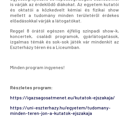
is várják az érdeklődő diákokat. Az egyetem kutatói
és oktatói a közkedvelt kémiai és fizikai show
mellett a tudomány minden területéről érdekes
előadásokkal várják a látogatókat.
Reggel 8 órától egészen éjfélig színpadi show-k,
koncertek, családi programok, gyárlátogatások,
izgalmas témák és sok-sok játék vár mindenkit az
Eszterházy téren és a Líceumban.
Minden program ingyenes!
Részletes program:
https://igazsagosatmenet.eu/kutatok-ejszakaja/
https://uni-eszterhazy.hu/egyetem/tudomany-
minden-teren-jon-a-kutatok-ejszakaja