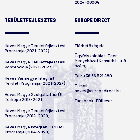
2024-00004
TERÜLETFEJLESZTÉS
EUROPE DIRECT
Heves Megye Területfejlesztési
Elérhetőségek:
Programja (2021-2027)
Ügyfélszolgálat: Eger,
Megyeháza (Kossuth L. u. 9.
Heves Megye Területfejlesztési
szám)
Koncepciója (2021-2027)
Tel:
+36 36 521 480
Heves Vármegye Integrált
Területi Programja (2021-2027)
E-mail:
heves@europedirect.hu
Heves Megye Szolgáltatási Út
Térképe 2019-2021
Facebook:
EDHeves
Heves Megye Területfejlesztési
Programja (2014-2020)
Heves Megye Integrált Területi
Programja (2014-2020)