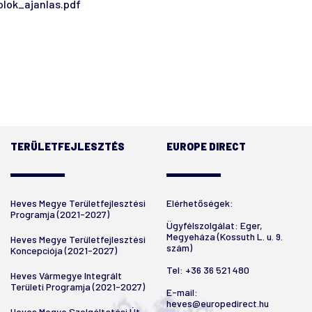
lok_ajanlas.pdf
TERÜLETFEJLESZTÉS
EUROPE DIRECT
Heves Megye Területfejlesztési
Elérhetőségek:
Programja (2021-2027)
Ügyfélszolgálat: Eger,
Megyeháza (Kossuth L. u. 9.
Heves Megye Területfejlesztési
szám)
Koncepciója (2021-2027)
Tel:
+36 36 521 480
Heves Vármegye Integrált
Területi Programja (2021-2027)
E-mail:
heves@europedirect.hu
Heves Megye Szolgáltatási Út