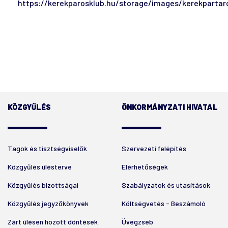
https://kerekparosklub.hu/storage/images/kerekpartaro
KÖZGYŰLÉS
ÖNKORMÁNYZATI HIVATAL
Tagok és tisztségviselők
Szervezeti felépítés
Közgyűlés ülésterve
Elérhetőségek
Közgyűlés bizottságai
Szabályzatok és utasítások
Közgyűlés jegyzőkönyvek
Költségvetés - Beszámoló
Zárt ülésen hozott döntések
Üvegzseb