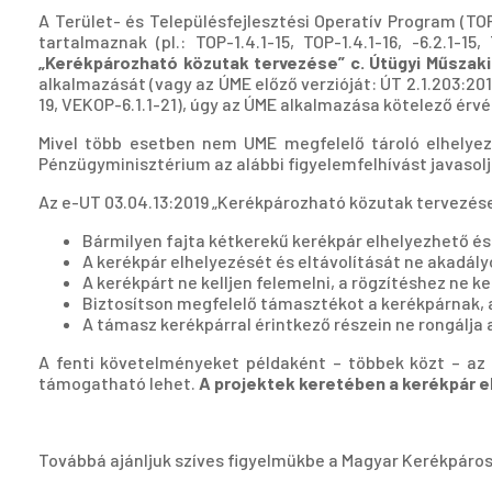
A Terület- és Településfejlesztési Operatív Program (T
tartalmaznak (pl.: TOP-1.4.1-15, TOP-1.4.1-16, -6.2.1-15
„Kerékpározható közutak tervezése” c. Útügyi Műszaki
alkalmazását (vagy az ÚME előző verzióját: ÚT 2.1.203:2010
19, VEKOP-6.1.1-21), úgy az ÚME alkalmazása kötelező érv
Mivel több esetben nem UME megfelelő tároló elhelyezé
Pénzügyminisztérium az alábbi figyelemfelhívást javasol
Az e-UT 03.04.13:2019 „Kerékpározható közutak tervezése”
Bármilyen fajta kétkerekű kerékpár elhelyezhető és
A kerékpár elhelyezését és eltávolítását ne akadály
A kerékpárt ne kelljen felemelni, a rögzítéshez ne kel
Biztosítson megfelelő támasztékot a kerékpárnak, a
A támasz kerékpárral érintkező részein ne rongálja a
A fenti követelményeket példaként – többek közt – az
támogatható lehet.
A projektek keretében a kerékpár e
Továbbá ajánljuk szíves figyelmükbe a Magyar Kerékpárosk