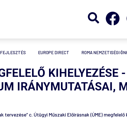
FEJLESZTÉS
EUROPE DIRECT
ROMA NEMZETISÉGI Ö
FELELŐ KIHELYEZÉSE -
UM IRÁNYMUTATÁSAI, 
 tervezése” c. Útügyi Műszaki Előírásnak (ÚME) megfelelő k