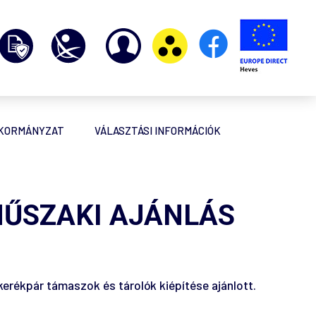
NKORMÁNYZAT
VÁLASZTÁSI INFORMÁCIÓK
MŰSZAKI AJÁNLÁS
erékpár támaszok és tárolók kiépítése ajánlott.