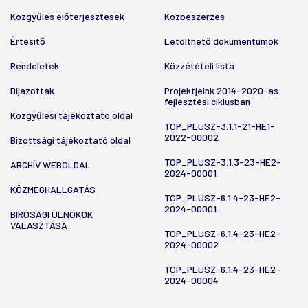
Közgyűlés előterjesztések
Közbeszerzés
Értesítő
Letölthető dokumentumok
Rendeletek
Közzétételi lista
Díjazottak
Projektjeink 2014-2020-as
fejlesztési ciklusban
Közgyűlési tájékoztató oldal
TOP_PLUSZ-3.1.1-21-HE1-
2022-00002
Bizottsági tájékoztató oldal
TOP_PLUSZ-3.1.3-23-HE2-
ARCHÍV WEBOLDAL
2024-00001
KÖZMEGHALLGATÁS
TOP_PLUSZ-6.1.4-23-HE2-
2024-00001
BÍRÓSÁGI ÜLNÖKÖK
VÁLASZTÁSA
TOP_PLUSZ-6.1.4-23-HE2-
2024-00002
TOP_PLUSZ-6.1.4-23-HE2-
2024-00004