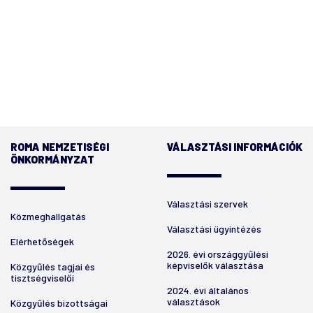
ROMA NEMZETISÉGI
VÁLASZTÁSI INFORMÁCIÓK
ÖNKORMÁNYZAT
Választási szervek
Közmeghallgatás
Választási ügyintézés
Elérhetőségek
2026. évi országgyűlési
képviselők választása
Közgyűlés tagjai és
tisztségviselői
2024. évi általános
választások
Közgyűlés bizottságai