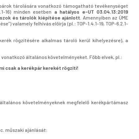
rékpárok tárolására vonatkozó támogatható tevékenységet
6.6.1-16) minden esetben
a hatályos e-UT 03.04.13:2019
zok és tárolók kiépítése ajánlott
. Amennyiben az ÚME
”) valamely felhívás előírja (pl.: TOP-1.4.1-19, TOP-6.2.1-
rék rögzítésére alkalmas tároló kerül kihelyezésre), a
 vonatkozó általános követelményeket. Főbb elvek, pl.:
i csak a kerékpár kerekét rögzíti!
i általános követelményeknek megfelelő kerékpártámasz
c. műszaki ajánlását: