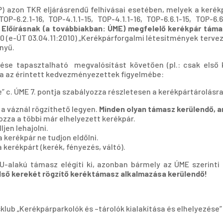
OP) azon TKR eljárásrendű felhívásai esetében, melyek a ke
, TOP-6.2.1-16, TOP-4.1.1-15, TOP-4.1.1-16, TOP-6.6.1-15, TOP-
 Előírásnak (a továbbiakban: ÚME) megfelelő kerékpár támas
 (e-ÚT 03.04.11:2010) „Kerékpárforgalmi létesítmények tervezése
ényű.
se tapasztalható megvalósítást követően (pl.: csak első ke
ja az érintett kedvezményezettek figyelmébe:
 c. ÚME 7. pontja szabályozza részletesen a kerékpártárolásra
 a váznál rögzíthető legyen.
Minden olyan támasz kerülendő, am
ozza a többi már elhelyezett kerékpár.
ljen lehajolni.
 kerékpár ne tudjon eldőlni.
 kerékpárt (kerék, fényezés, váltó).
 U-alakú támasz elégíti ki, azonban bármely az ÚME szerint
lső kerekét rögzítő keréktámasz alkalmazása kerülendő!
lub „Kerékpárparkolók és –tárolók kialakítása és elhelyezése” 