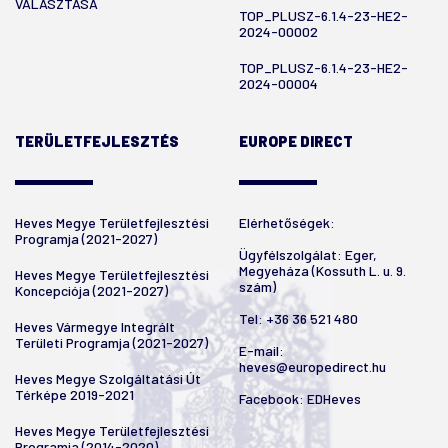
VÁLASZTÁSA
TOP_PLUSZ-6.1.4-23-HE2-
2024-00002
TOP_PLUSZ-6.1.4-23-HE2-
2024-00004
TERÜLETFEJLESZTÉS
EUROPE DIRECT
Heves Megye Területfejlesztési
Elérhetőségek:
Programja (2021-2027)
Ügyfélszolgálat: Eger,
Megyeháza (Kossuth L. u. 9.
Heves Megye Területfejlesztési
szám)
Koncepciója (2021-2027)
Tel:
+36 36 521 480
Heves Vármegye Integrált
Területi Programja (2021-2027)
E-mail:
heves@europedirect.hu
Heves Megye Szolgáltatási Út
Térképe 2019-2021
Facebook:
EDHeves
Heves Megye Területfejlesztési
Programja (2014-2020)