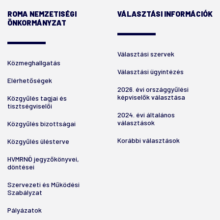
ROMA NEMZETISÉGI
VÁLASZTÁSI INFORMÁCIÓK
ÖNKORMÁNYZAT
Választási szervek
Közmeghallgatás
Választási ügyintézés
Elérhetőségek
2026. évi országgyűlési
képviselők választása
Közgyűlés tagjai és
tisztségviselői
2024. évi általános
választások
Közgyűlés bizottságai
Korábbi választások
Közgyűlés ülésterve
HVMRNÖ jegyzőkönyvei,
döntései
Szervezeti és Működési
Szabályzat
Pályázatok