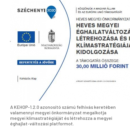
A KEHOP-1.2.0 azonosító számú felhívás keretében
valamennyi megyei önkormányzat megalkotja
megyei klímastratégiáját és létrehozza a megyei
éghajlat-változási platformot.