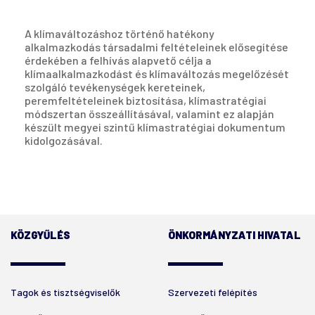
A klímaváltozáshoz történő hatékony
alkalmazkodás társadalmi feltételeinek elősegítése
érdekében a felhívás alapvető célja a
klímaalkalmazkodást és klímaváltozás megelőzését
szolgáló tevékenységek kereteinek,
peremfeltételeinek biztosítása, klímastratégiai
módszertan összeállításával, valamint ez alapján
készült megyei szintű klímastratégiai dokumentum
kidolgozásával.
KÖZGYŰLÉS
ÖNKORMÁNYZATI HIVATAL
Tagok és tisztségviselők
Szervezeti felépítés