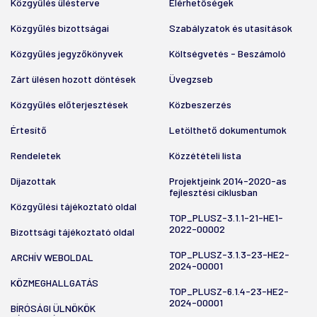
Közgyűlés ülésterve
Elérhetőségek
Közgyűlés bizottságai
Szabályzatok és utasítások
Közgyűlés jegyzőkönyvek
Költségvetés - Beszámoló
Zárt ülésen hozott döntések
Üvegzseb
Közgyűlés előterjesztések
Közbeszerzés
Értesítő
Letölthető dokumentumok
Rendeletek
Közzétételi lista
Díjazottak
Projektjeink 2014-2020-as
fejlesztési ciklusban
Közgyűlési tájékoztató oldal
TOP_PLUSZ-3.1.1-21-HE1-
2022-00002
Bizottsági tájékoztató oldal
TOP_PLUSZ-3.1.3-23-HE2-
ARCHÍV WEBOLDAL
2024-00001
KÖZMEGHALLGATÁS
TOP_PLUSZ-6.1.4-23-HE2-
2024-00001
BÍRÓSÁGI ÜLNÖKÖK