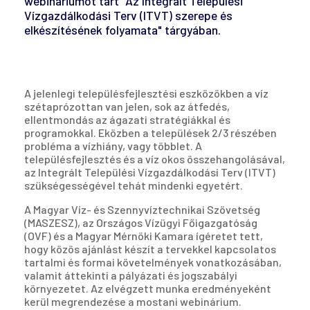
webináriumot tart "Az Integrált Települési
Vízgazdálkodási Terv (ITVT) szerepe és
elkészítésének folyamata" tárgyában.
A jelenlegi településfejlesztési eszközökben a víz
szétaprózottan van jelen, sok az átfedés,
ellentmondás az ágazati stratégiákkal és
programokkal. Eközben a települések 2/3 részében
probléma a vízhiány, vagy többlet. A
településfejlesztés és a víz okos összehangolásával,
az Integrált Települési Vízgazdálkodási Terv (ITVT)
szükségességével tehát mindenki egyetért.
A Magyar Víz- és Szennyvíztechnikai Szövetség
(MASZESZ), az Országos Vízügyi Főigazgatóság
(OVF) és a Magyar Mérnöki Kamara ígéretet tett,
hogy közös ajánlást készít a tervekkel kapcsolatos
tartalmi és formai követelmények vonatkozásában,
valamit áttekinti a pályázati és jogszabályi
környezetet. Az elvégzett munka eredményeként
kerül megrendezése a mostani webinárium.