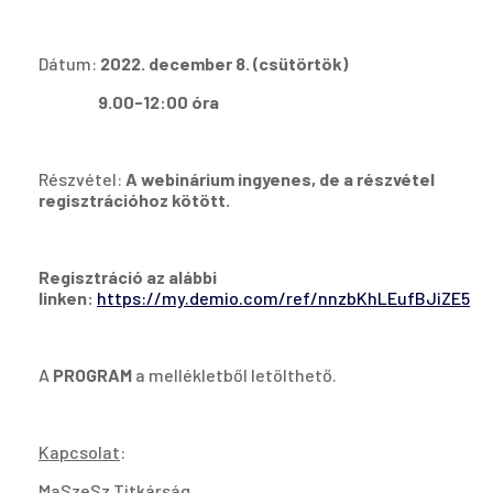
Dátum:
2022. december 8. (csütörtök)
9.00-12:00 óra
Részvétel:
A webinárium ingyenes, de a részvétel
regisztrációhoz kötött.
Regisztráció az alábbi
linken:
https://my.demio.com/ref/nnzbKhLEufBJiZE5
A
PROGRAM
a mellékletből letölthető.
Kapcsolat
:
MaSzeSz Titkárság