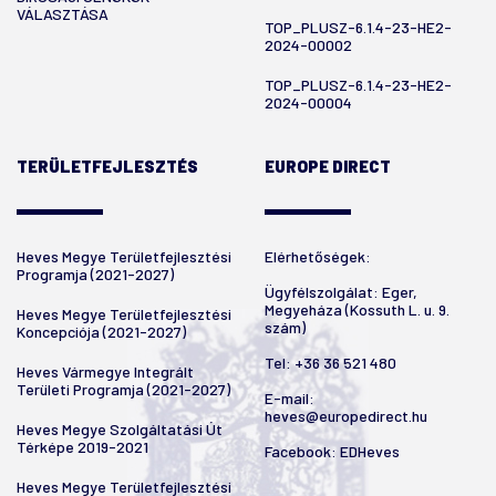
VÁLASZTÁSA
TOP_PLUSZ-6.1.4-23-HE2-
2024-00002
TOP_PLUSZ-6.1.4-23-HE2-
2024-00004
TERÜLETFEJLESZTÉS
EUROPE DIRECT
Heves Megye Területfejlesztési
Elérhetőségek:
Programja (2021-2027)
Ügyfélszolgálat: Eger,
Megyeháza (Kossuth L. u. 9.
Heves Megye Területfejlesztési
szám)
Koncepciója (2021-2027)
Tel:
+36 36 521 480
Heves Vármegye Integrált
Területi Programja (2021-2027)
E-mail:
heves@europedirect.hu
Heves Megye Szolgáltatási Út
Térképe 2019-2021
Facebook:
EDHeves
Heves Megye Területfejlesztési