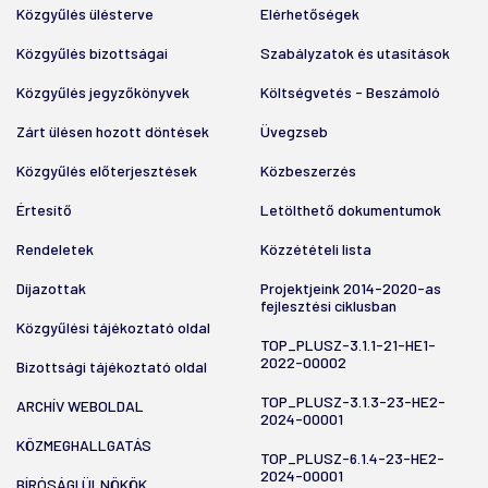
Közgyűlés ülésterve
Elérhetőségek
Közgyűlés bizottságai
Szabályzatok és utasítások
Közgyűlés jegyzőkönyvek
Költségvetés - Beszámoló
Zárt ülésen hozott döntések
Üvegzseb
Közgyűlés előterjesztések
Közbeszerzés
Értesítő
Letölthető dokumentumok
Rendeletek
Közzétételi lista
Díjazottak
Projektjeink 2014-2020-as
fejlesztési ciklusban
Közgyűlési tájékoztató oldal
TOP_PLUSZ-3.1.1-21-HE1-
2022-00002
Bizottsági tájékoztató oldal
TOP_PLUSZ-3.1.3-23-HE2-
ARCHÍV WEBOLDAL
2024-00001
KÖZMEGHALLGATÁS
TOP_PLUSZ-6.1.4-23-HE2-
2024-00001
BÍRÓSÁGI ÜLNÖKÖK