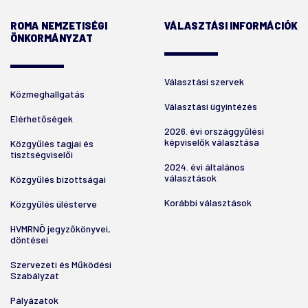
ROMA NEMZETISÉGI
VÁLASZTÁSI INFORMÁCIÓK
ÖNKORMÁNYZAT
Választási szervek
Közmeghallgatás
Választási ügyintézés
Elérhetőségek
2026. évi országgyűlési
képviselők választása
Közgyűlés tagjai és
tisztségviselői
2024. évi általános
választások
Közgyűlés bizottságai
Korábbi választások
Közgyűlés ülésterve
HVMRNÖ jegyzőkönyvei,
döntései
Szervezeti és Működési
Szabályzat
Pályázatok