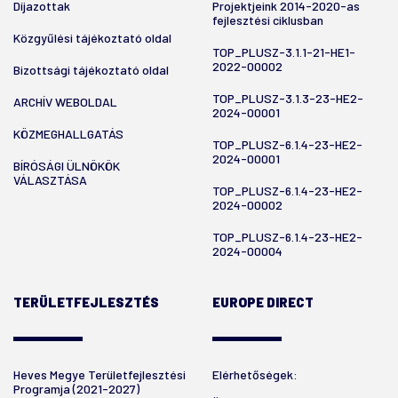
Díjazottak
Projektjeink 2014-2020-as
fejlesztési ciklusban
Közgyűlési tájékoztató oldal
TOP_PLUSZ-3.1.1-21-HE1-
2022-00002
Bizottsági tájékoztató oldal
TOP_PLUSZ-3.1.3-23-HE2-
ARCHÍV WEBOLDAL
2024-00001
KÖZMEGHALLGATÁS
TOP_PLUSZ-6.1.4-23-HE2-
2024-00001
BÍRÓSÁGI ÜLNÖKÖK
VÁLASZTÁSA
TOP_PLUSZ-6.1.4-23-HE2-
2024-00002
TOP_PLUSZ-6.1.4-23-HE2-
2024-00004
TERÜLETFEJLESZTÉS
EUROPE DIRECT
Heves Megye Területfejlesztési
Elérhetőségek:
Programja (2021-2027)