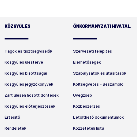
KÖZGYŰLÉS
ÖNKORMÁNYZATI HIVATAL
Tagok és tisztségviselők
Szervezeti felépítés
Közgyűlés ülésterve
Elérhetőségek
Közgyűlés bizottságai
Szabályzatok és utasítások
Közgyűlés jegyzőkönyvek
Költségvetés - Beszámoló
Zárt ülésen hozott döntések
Üvegzseb
Közgyűlés előterjesztések
Közbeszerzés
Értesítő
Letölthető dokumentumok
Rendeletek
Közzétételi lista