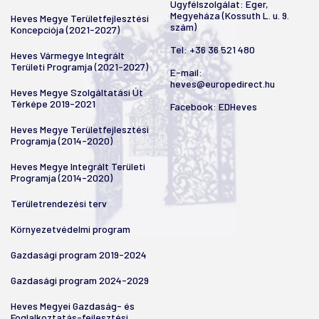
Ügyfélszolgálat: Eger,
Megyeháza (Kossuth L. u. 9.
Heves Megye Területfejlesztési
szám)
Koncepciója (2021-2027)
Tel:
+36 36 521 480
Heves Vármegye Integrált
Területi Programja (2021-2027)
E-mail:
heves@europedirect.hu
Heves Megye Szolgáltatási Út
Térképe 2019-2021
Facebook:
EDHeves
Heves Megye Területfejlesztési
Programja (2014-2020)
Heves Megye Integrált Területi
Programja (2014-2020)
Területrendezési terv
Környezetvédelmi program
Gazdasági program 2019-2024
Gazdasági program 2024-2029
Heves Megyei Gazdaság- és
Foglalkoztatás-fejlesztési