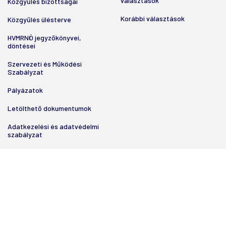
választások
Közgyűlés bizottságai
Korábbi választások
Közgyűlés ülésterve
HVMRNÖ jegyzőkönyvei,
döntései
Szervezeti és Működési
Szabályzat
Pályázatok
Letölthető dokumentumok
Adatkezelési és adatvédelmi
szabályzat