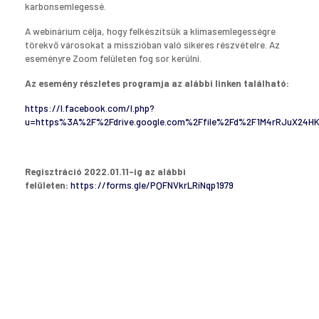
karbonsemlegessé.
A webinárium célja, hogy felkészítsük a klímasemlegességre
törekvő városokat a misszióban való sikeres részvételre. Az
eseményre Zoom felületen fog sor kerülni.
Az esemény részletes programja az alábbi linken található:
https://l.facebook.com/l.php?
u=https%3A%2F%2Fdrive.google.com%2Ffile%2Fd%2F1M4rRJuX24H
Regisztráció 2022.01.11-ig az alábbi
felületen:
https://forms.gle/PQFNVkrLRiNqp1979