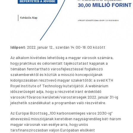
Időpont:
2022. január 12., szerdán 14:00-16:00 között
Az alkalom kivételes lehetőség a magyar városok számára,
hogy praktikus és célorientált tájékoztatást kapjanak a
témában fenntartható városfejlesztéssel foglalkozó
szakemberektől és köztük a misszió koncepciójának
kidolgozásában résztvevő magyar szakértőtől; a svéd KTH
Royel Institute of Technology kutatójától. A webinárium
időszerűségét adja, hogy a részvétel iránt érdeklődő
városok/fővárosi kerületek/várostérségek 2022. január 31-ig
jelezhetik szándékukat a programban való részvételre.
Az Európai Bizottság „100 karbonsemleges város 2030-ig”
elnevezésű missziójának keretében nagyságrendileg két-három
magyar városnak van esélye arra, hogy uniós
társfinanszírozásban váljon Európában elsőként