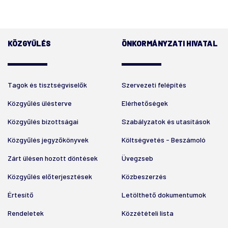
KÖZGYŰLÉS
ÖNKORMÁNYZATI HIVATAL
Tagok és tisztségviselők
Szervezeti felépítés
Közgyűlés ülésterve
Elérhetőségek
Közgyűlés bizottságai
Szabályzatok és utasítások
Közgyűlés jegyzőkönyvek
Költségvetés - Beszámoló
Zárt ülésen hozott döntések
Üvegzseb
Közgyűlés előterjesztések
Közbeszerzés
Értesítő
Letölthető dokumentumok
Rendeletek
Közzétételi lista