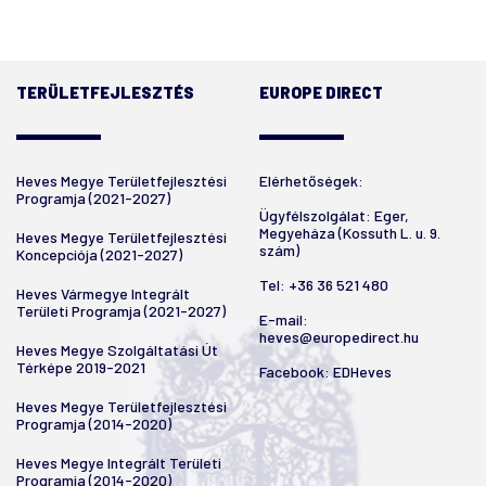
TERÜLETFEJLESZTÉS
EUROPE DIRECT
Heves Megye Területfejlesztési
Elérhetőségek:
Programja (2021-2027)
Ügyfélszolgálat: Eger,
Megyeháza (Kossuth L. u. 9.
Heves Megye Területfejlesztési
szám)
Koncepciója (2021-2027)
Tel:
+36 36 521 480
Heves Vármegye Integrált
Területi Programja (2021-2027)
E-mail:
heves@europedirect.hu
Heves Megye Szolgáltatási Út
Térképe 2019-2021
Facebook:
EDHeves
Heves Megye Területfejlesztési
Programja (2014-2020)
Heves Megye Integrált Területi
Programja (2014-2020)