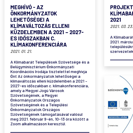
MEGHÍVÓ - AZ
PROJEKT
ÖNKORMÁNYZATOK
KLÍMABA
LEHETŐSÉGEI A
2021
KLÍMAVÁLTOZÁS ELLENI
2021. 03. 23.
KÜZDELEMBEN A 2021 – 2027-
A Klímabará
ES IDŐSZAKBAN C.
2021. márci
KLÍMAKONFERENCIÁRA
településükr
2021. 01. 21.
szervezetek
A Klímabarát Települések Szövetsége és a
Belügyminisztérium Önkormányzati
Koordinációs Irodája tisztelettel meghívja
Önt Az önkormányzatok lehetőségei a
klímaváltozás elleni küzdelemben a 2021 –
2027-es időszakban c. klímakonferenciára,
amely a Megyei Jogú Városok
Szövetségének, a Megyei
Önkormányzatok Országos
Szövetségének és a Települési
Önkormányzatok Országos
Szövetségének támogatásával valósul
meg 2021. február 9-én, 10-13 óra között a
Zoom alkalmazáson keresztül.