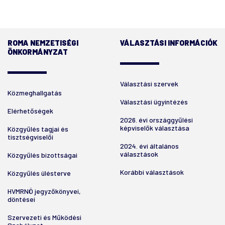
ROMA NEMZETISÉGI
VÁLASZTÁSI INFORMÁCIÓK
ÖNKORMÁNYZAT
Választási szervek
Közmeghallgatás
Választási ügyintézés
Elérhetőségek
2026. évi országgyűlési
képviselők választása
Közgyűlés tagjai és
tisztségviselői
2024. évi általános
választások
Közgyűlés bizottságai
Korábbi választások
Közgyűlés ülésterve
HVMRNÖ jegyzőkönyvei,
döntései
Szervezeti és Működési