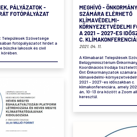
EK, PÁLYÁZATOK -
MEGHÍVÓ - ÖNKORMÁN
RÁT FOTÓPÁLYÁZAT
SZÁMÁRA ELÉRHETŐ
KLÍMAVÉDELMI-
KÖRNYEZETVÉDELMI 
A 2021 – 2027-ES IDŐ
t Települések Szövetsége
C. KLÍMAKONFERENCI
usában fotópályázatot hirdet a
2021. 04. 11.
e büszke lakosok és civil
 körében.
A Klímabarát Települések Szö
Belügyminisztérium Önkormány
Koordinációs Irodája tisztelet
Önt Önkormányzatok számára 
klímavédelmi-környezetvédelm
2021 – 2027-es időszakban c.
klímakonferenciára, amely 2021
án, 10-13 óra között a Zoom 
keresztül.