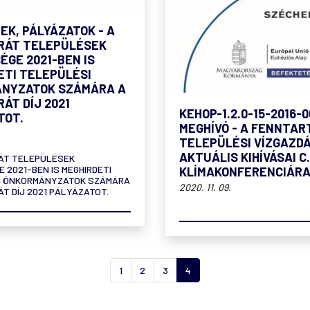
EK, PÁLYÁZATOK - A
RÁT TELEPÜLÉSEK
ÉGE 2021-BEN IS
ETI TELEPÜLÉSI
NYZATOK SZÁMÁRA A
ÁT DÍJ 2021
KEHOP-1.2.0-15-2016-0
TOT.
MEGHÍVÓ - A FENNTAR
TELEPÜLÉSI VÍZGAZD
AKTUÁLIS KIHÍVÁSAI C
RÁT TELEPÜLÉSEK
 2021-BEN IS MEGHIRDETI
KLÍMAKONFERENCIÁR
I ÖNKORMÁNYZATOK SZÁMÁRA
2020. 11. 09.
ÁT DÍJ 2021 PÁLYÁZATOT.
1
2
3
4