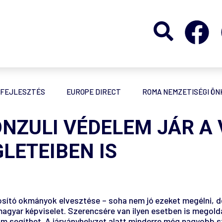
FEJLESZTÉS
EUROPE DIRECT
ROMA NEMZETISÉGI Ö
NZULI VÉDELEM JÁR A 
LETEIBEN IS
nosító okmányok elvesztése – soha nem jó ezeket megélni,
s magyar képviselet. Szerencsére van ilyen esetben is meg
 segíthet. A járványhelyzet alatt minderre még nagyobb szü