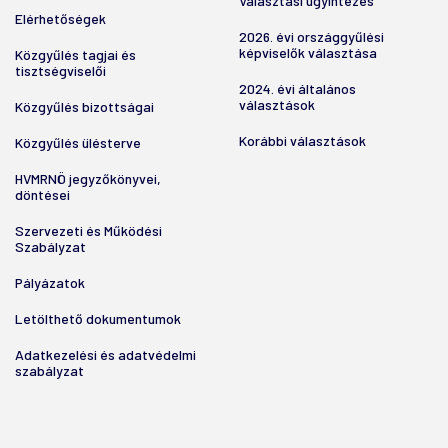
Választási ügyintézés
Elérhetőségek
2026. évi országgyűlési
képviselők választása
Közgyűlés tagjai és
tisztségviselői
2024. évi általános
választások
Közgyűlés bizottságai
Korábbi választások
Közgyűlés ülésterve
HVMRNÖ jegyzőkönyvei,
döntései
Szervezeti és Működési
Szabályzat
Pályázatok
Letölthető dokumentumok
Adatkezelési és adatvédelmi
szabályzat