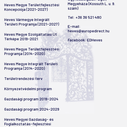
Megyeháza (Kossuth L. u. 9.
Heves Megye Területfejlesztési
szám)
Koncepciója (2021-2027)
Tel:
+36 36 521 480
Heves Vármegye Integrált
Területi Programja (2021-2027)
E-mail:
heves@europedirect.hu
Heves Megye Szolgáltatási Út
Térképe 2019-2021
Facebook:
EDHeves
Heves Megye Területfejlesztési
Programja (2014-2020)
Heves Megye Integrált Területi
Programja (2014-2020)
Területrendezési terv
Környezetvédelmi program
Gazdasági program 2019-2024
Gazdasági program 2024-2029
Heves Megyei Gazdaság- és
Foglalkoztatás-fejlesztési