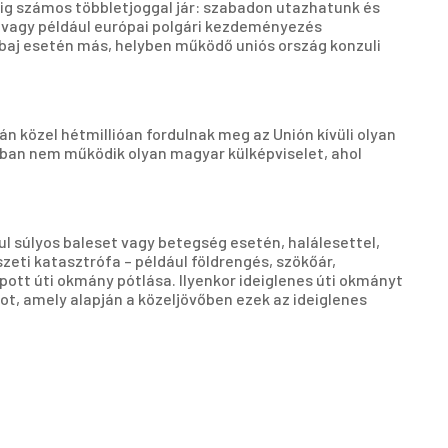
edig számos többletjoggal jár: szabadon utazhatunk és
, vagy például európai polgári kezdeményezés
y baj esetén más, helyben működő uniós ország konzuli
ján közel hétmillióan fordulnak meg az Unión kívüli olyan
ágban nem működik olyan magyar külképviselet, ahol
l súlyos baleset vagy betegség esetén, halálesettel,
eti katasztrófa – például földrengés, szökőár,
opott úti okmány pótlása. Ilyenkor ideiglenes úti okmányt
t, amely alapján a közeljövőben ezek az ideiglenes