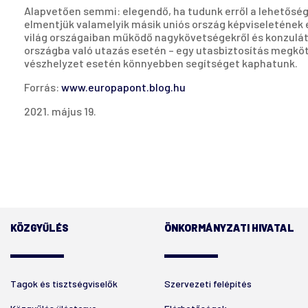
Alapvetően semmi: elegendő, ha tudunk erről a lehetőségr
elmentjük valamelyik másik uniós ország képviseletének 
világ országaiban működő nagykövetségekről és konzulátu
országba való utazás esetén – egy utasbiztosítás megköt
vészhelyzet esetén könnyebben segítséget kaphatunk.
Forrás:
www.europapont.blog.hu
2021. május 19.
KÖZGYŰLÉS
ÖNKORMÁNYZATI HIVATAL
Tagok és tisztségviselők
Szervezeti felépítés