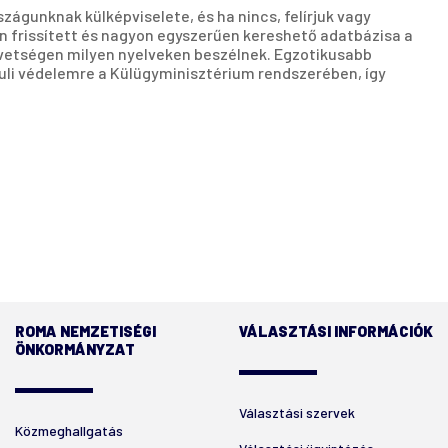
águnknak külképviselete, és ha nincs, felírjuk vagy
n frissített és nagyon egyszerűen kereshető adatbázisa a
követségen milyen nyelveken beszélnek. Egzotikusabb
uli védelemre a Külügyminisztérium rendszerében, így
ROMA NEMZETISÉGI
VÁLASZTÁSI INFORMÁCIÓK
ÖNKORMÁNYZAT
Választási szervek
Közmeghallgatás