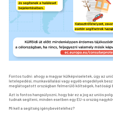
Fontos tudni: ahogy a magyar külképviseletek, úgy az un
letelepedési, munkavállalási vagy egyéb engedélyek besz
meglátogatott országban felmerülő költségek, hatósági bí
Azt is fontos hangsúlyozni, hogy bár ez a jog az uniós 
tudnak segíteni, minden esetben egy EU-s ország nagykö
Mi kell a segítség igénybevételéhez?