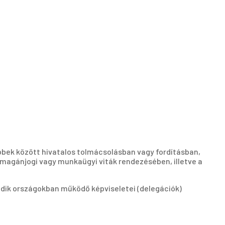
bbek között hivatalos tolmácsolásban vagy fordításban,
magánjogi vagy munkaügyi viták rendezésében, illetve a
adik országokban működő képviseletei (delegációk)