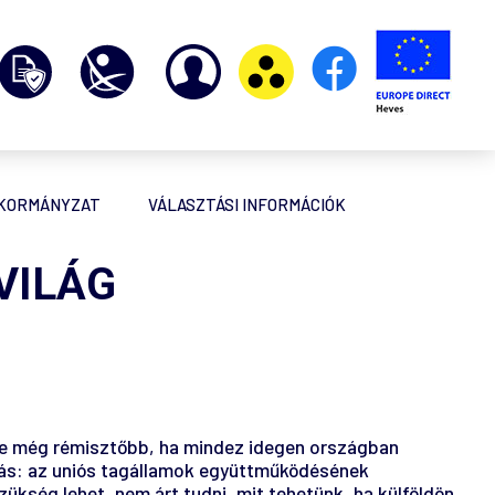
NKORMÁNYZAT
VÁLASZTÁSI INFORMÁCIÓK
VILÁG
 de még rémisztőbb, ha mindez idegen országban
oldás: az uniós tagállamok együttműködésének
kség lehet, nem árt tudni, mit tehetünk, ha külföldön