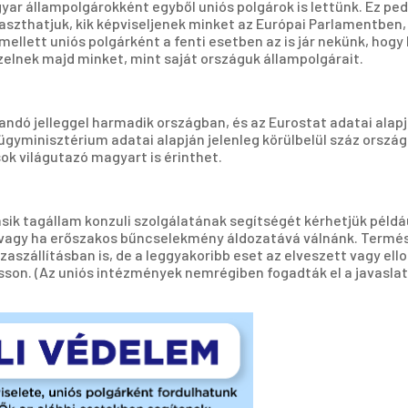
agyar állampolgárokként egyből uniós polgárok is lettünk. Ez p
szthatjuk, kik képviseljenek minket az Európai Parlamentben
mellett uniós polgárként a fenti esetben az is jár nekünk, hog
elnek majd minket, mint saját országuk állampolgárait.
llandó jelleggel harmadik országban, és az Eurostat adatai alap
lügyminisztérium adatai alapján jelenleg körülbelül száz orsz
ok világutazó magyart is érinthet.
ik tagállam konzuli szolgálatának segítségét kérhetjük példáu
 vagy ha erőszakos bűncselekmény áldozatává válnánk. Termész
zaszállításban is, de a leggyakoribb eset az elveszett vagy ell
son. (Az uniós intézmények nemrégiben fogadták el a javaslato