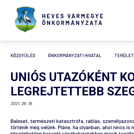
KÖZGYŰLÉS
ÖNKORMÁNYZATI HIVATAL
TERÜLET
UNIÓS UTAZÓKÉNT KO
LEGREJTETTEBB SZEG
2021. 05. 19.
Baleset, természeti katasztrófa, rablás, személyazo
történik meg velünk. Pláne, ha olyanban, ahol nincs i
köszönhetően hasonló vészhelyzetekben másik tagállam