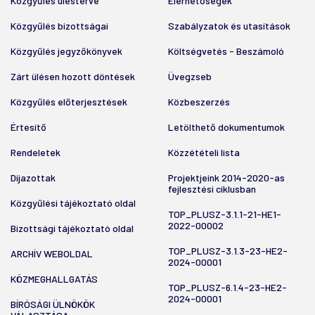
Közgyűlés ülésterve
Elérhetőségek
Közgyűlés bizottságai
Szabályzatok és utasítások
Közgyűlés jegyzőkönyvek
Költségvetés - Beszámoló
Zárt ülésen hozott döntések
Üvegzseb
Közgyűlés előterjesztések
Közbeszerzés
Értesítő
Letölthető dokumentumok
Rendeletek
Közzétételi lista
Díjazottak
Projektjeink 2014-2020-as
fejlesztési ciklusban
Közgyűlési tájékoztató oldal
TOP_PLUSZ-3.1.1-21-HE1-
2022-00002
Bizottsági tájékoztató oldal
TOP_PLUSZ-3.1.3-23-HE2-
ARCHÍV WEBOLDAL
2024-00001
KÖZMEGHALLGATÁS
TOP_PLUSZ-6.1.4-23-HE2-
2024-00001
BÍRÓSÁGI ÜLNÖKÖK