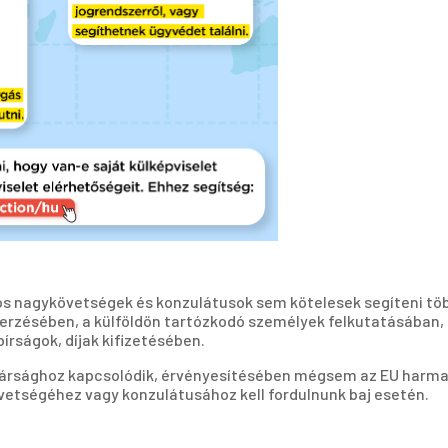
iós nagykövetségek és konzulátusok sem kötelesek segíteni tö
erzésében, a külföldön tartózkodó személyek felkutatásában, 
rságok, díjak kifizetésében.
polgársághoz kapcsolódik, érvényesítésében mégsem az EU harm
vetségéhez vagy konzulátusához kell fordulnunk baj esetén.