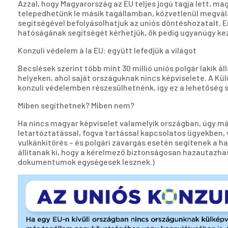
Azzal, hogy Magyarország az EU teljes jogú tagja lett, m
telepedhetünk le másik tagállamban, közvetlenül megvála
segítségével befolyásolhatjuk az uniós döntéshozatalt. E
hatóságának segítségét kérhetjük, ők pedig ugyanúgy kez
Konzuli védelem à la EU: együtt lefedjük a világot
Becslések szerint több mint 30 millió uniós polgár lakik á
helyeken, ahol saját országuknak nincs képviselete. A Kü
konzuli védelemben részesülhetnénk, így ez a lehetőség s
Miben segíthetnek? Miben nem?
Ha nincs magyar képviselet valamelyik országban, úgy más
letartóztatással, fogva tartással kapcsolatos ügyekben,
vulkánkitörés – és polgári zavargás esetén segítenek a ha
állítanak ki, hogy a kérelmező biztonságosan hazautazhas
dokumentumok egységesek lesznek.)