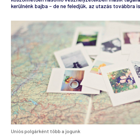
kerülnénk bajba – de ne feledjük, az utazás továbbra i
Uniós polgárként több a jogunk