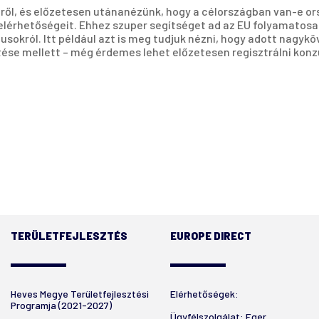
ől, és előzetesen utánanézünk, hogy a célországban van-e orsz
elérhetőségeit. Ehhez szuper segítséget ad az EU folyamatosa
sokról. Itt például azt is meg tudjuk nézni, hogy adott nagy
ése mellett – még érdemes lehet előzetesen regisztrálni konz
TERÜLETFEJLESZTÉS
EUROPE DIRECT
Heves Megye Területfejlesztési
Elérhetőségek:
Programja (2021-2027)
Ügyfélszolgálat: Eger,